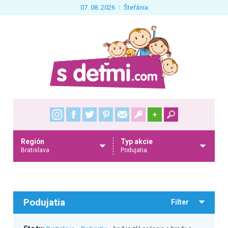
07. 08. 2026
Štefánia
+
Región
Typ akcie
Bratislava
Podujatia
Podujatia
Filter