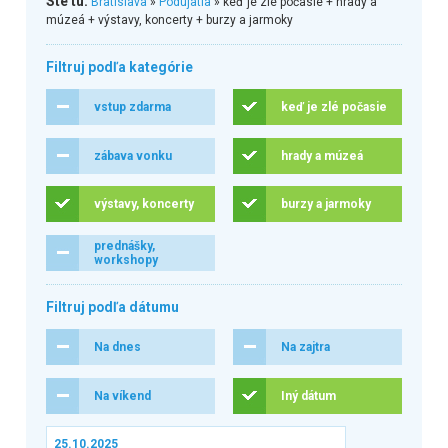
Ste tu:
Bratislava
»
Podujatia
» keď je zlé počasie + hrady a
múzeá + výstavy, koncerty + burzy a jarmoky
Filtruj podľa kategórie
vstup zdarma
keď je zlé počasie
zábava vonku
hrady a múzeá
výstavy, koncerty
burzy a jarmoky
prednášky,
workshopy
Filtruj podľa dátumu
Na dnes
Na zajtra
Na víkend
Iný dátum