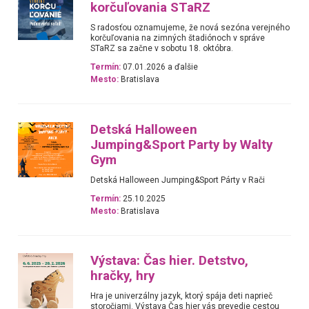
korčuľovania STaRZ
S radosťou oznamujeme, že nová sezóna verejného
korčuľovania na zimných štadiónoch v správe
STaRZ sa začne v sobotu 18. októbra.
Termín:
07.01.2026 a ďalšie
Mesto:
Bratislava
Detská Halloween
Jumping&Sport Party by Walty
Gym
Detská Halloween Jumping&Sport Párty v Rači
Termín:
25.10.2025
Mesto:
Bratislava
Výstava: Čas hier. Detstvo,
hračky, hry
Hra je univerzálny jazyk, ktorý spája deti naprieč
storočiami. Výstava Čas hier vás prevedie cestou