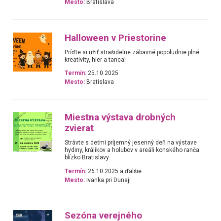
Mesto:
Bratislava
Halloween v Priestorine
Príďte si užiť strašidelne zábavné popoludnie plné
kreativity, hier a tanca!
Termín:
25.10.2025
Mesto:
Bratislava
Miestna výstava drobných
zvierat
Strávte s deťmi príjemný jesenný deň na výstave
hydiny, králikov a holubov v areáli konského ranča
blízko Bratislavy.
Termín:
26.10.2025 a ďalšie
Mesto:
Ivanka pri Dunaji
Sezóna verejného