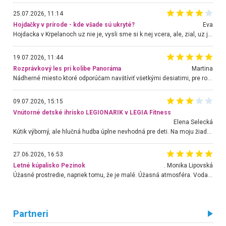
25.07.2026, 11:14
Hojdačky v prírode - kde všade sú ukryté?
Eva
Hojdacka v Krpelanoch uz nie je, vysli sme si k nej vcera, ale, zial, uz je znicena. Ak sem planujete cestu len kvoli hojdacke, mozete si ju usetrit. Krasny vyhlad je tu vsak aj bez hojdacky :-)
19.07.2026, 11:44
Rozprávkový les pri kolibe Panoráma
Martina
Nádherné miesto ktoré odporúčam navštíviť všetkými desiatimi, pre rodiny s deťmi, dôchodcom... Proste a jednoducho ozaj rozprávkový les.. určite ešte prídeme. Odniesli sme si na pamiatku krásne tričká,
09.07.2026, 15:15
Vnútorné detské ihrisko LEGIONARIK v LEGIA Fitness
Elena Selecká
Kútik výborný, ale hlučná hudba úplne nevhodná pre deti. Na moju žiadosť o aspoň sušenie nereagovali.
27.06.2026, 16:53
Letné kúpalisko Pezinok
. Monika Lipovská
Úžasné prostredie, napriek tomu, že je malé. Úžasná atmosféra. Voda fantastická a nádherná. Ľudí je pomerne veľa, ale su mili a ohľaduplní. Je veľmi zaujímavé sledovať, ako dokážu spolu športovať cudzí ľudia a bez ohľadu na vek. Vládne tu pohoda. Vnuka neviem dostať z vody. Ďakujem za krásny deň . Urcite sa sem vrátim. Jediný problém je s parkovaním, ale aj ten sa mi podarilo vyriešiť. Monika Bratislava
Partneri