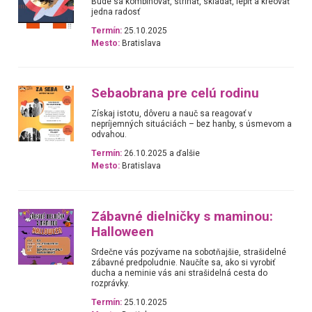
Bude sa kombinovať, strihať, skladať, lepiť a kreovať
jedna radosť
Termín:
25.10.2025
Mesto:
Bratislava
Sebaobrana pre celú rodinu
Získaj istotu, dôveru a nauč sa reagovať v
nepríjemných situáciách – bez hanby, s úsmevom a
odvahou.
Termín:
26.10.2025 a ďalšie
Mesto:
Bratislava
Zábavné dielničky s maminou:
Halloween
Srdečne vás pozývame na sobotňajšie, strašidelné
zábavné predpoludnie. Naučíte sa, ako si vyrobiť
ducha a neminie vás ani strašidelná cesta do
rozprávky.
Termín:
25.10.2025