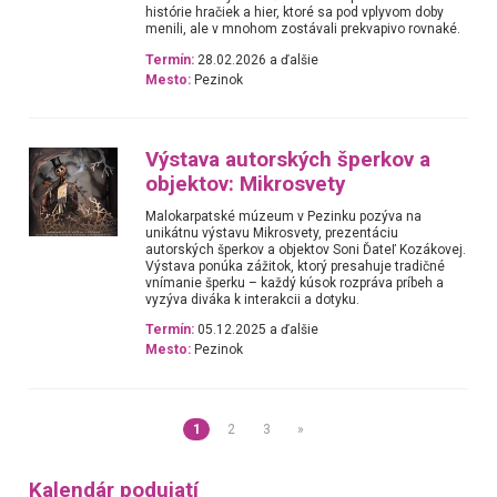
histórie hračiek a hier, ktoré sa pod vplyvom doby
menili, ale v mnohom zostávali prekvapivo rovnaké.
Termín:
28.02.2026 a ďalšie
Mesto:
Pezinok
Výstava autorských šperkov a
objektov: Mikrosvety
Malokarpatské múzeum v Pezinku pozýva na
unikátnu výstavu Mikrosvety, prezentáciu
autorských šperkov a objektov Soni Ďateľ Kozákovej.
Výstava ponúka zážitok, ktorý presahuje tradičné
vnímanie šperku – každý kúsok rozpráva príbeh a
vyzýva diváka k interakcii a dotyku.
Termín:
05.12.2025 a ďalšie
Mesto:
Pezinok
1
2
3
»
Kalendár podujatí