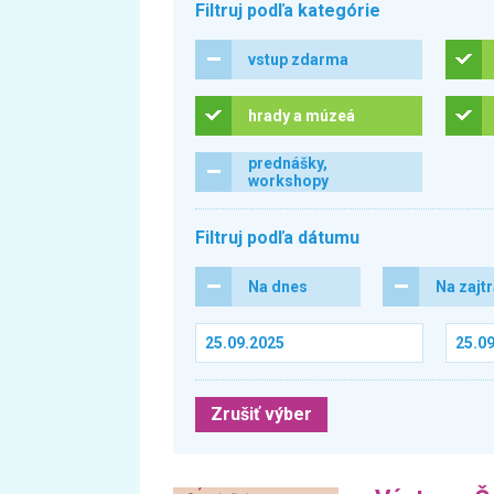
Filtruj podľa kategórie
vstup zdarma
hrady a múzeá
prednášky,
workshopy
Filtruj podľa dátumu
Na dnes
Na zajt
Zrušiť výber