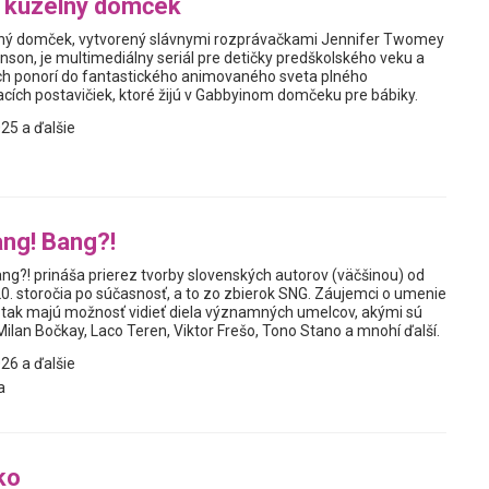
j kúzelný domček
elný domček, vytvorený slávnymi rozprávačkami Jennifer Twomey
nson, je multimediálny seriál pre detičky predškolského veku a
 ich ponorí do fantastického animovaného sveta plného
ích postavičiek, ktoré žijú v Gabbyinom domčeku pre bábiky.
25 a ďalšie
ng! Bang?!
ng?! prináša prierez tvorby slovenských autorov (väčšinou) od
20. storočia po súčasnosť, a to zo zbierok SNG. Záujemci o umenie
sť tak majú možnosť vidieť diela významných umelcov, akými sú
ilan Bočkay, Laco Teren, Viktor Frešo, Tono Stano a mnohí ďalší.
26 a ďalšie
a
ko