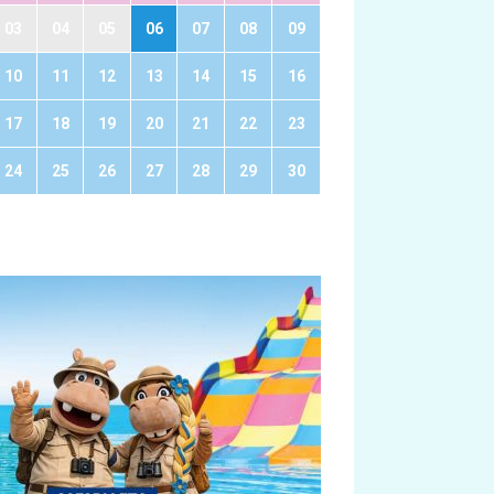
03
04
05
06
07
08
09
10
11
12
13
14
15
16
17
18
19
20
21
22
23
24
25
26
27
28
29
30