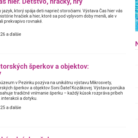
s hier. Detstvo, hračky, hry
y jazyk, ktorý spája deti naprieč storočiami. Výstava Čas hier vás
istórie hračiek a hier, ktoré sa pod vplyvom doby menili, ale v
i prekvapivo rovnaké.
26 a ďalšie
torských šperkov a objektov:
y
úzeum v Pezinku pozýva na unikátnu výstavu Mikrosvety,
rských šperkov a objektov Soni Ďateľ Kozákovej. Výstava ponúka
resahuje tradičné vnímanie šperku – každý kúsok rozpráva príbeh
 interakcii a dotyku.
25 a ďalšie