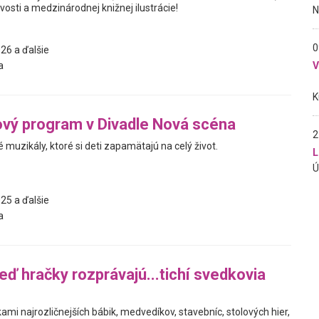
vosti a medzinárodnej knižnej ilustrácie!
0
26 a ďalšie
a
vý program v Divadle Nová scéna
2
muzikály, ktoré si deti zapamätajú na celý život.
L
25 a ďalšie
a
eď hračky rozprávajú...tichí svedkovia
ami najrozličnejších bábik, medvedíkov, stavebníc, stolových hier,