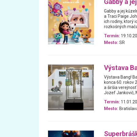
Gabby a je
Gabby a jej kúz
a Traci Paige Joh
ich rodiny, ktorý
rozkošných mačac
Termín:
19.10.20
Mesto:
SR
Výstava Ba
Výstava Bang! Ba
konca 60. rokov 
a širšia verejno
Jozef Jankovič, M
Termín:
11.01.20
Mesto:
Bratislav
Superbráš