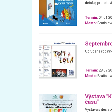
detskej predstavi
Termín:
04.01.20
Mesto:
Bratislav
Septembro
Obľúbené rodinné 
Termín:
28.09.20
Mesto:
Bratislav
Výstava "K
času"
Výstava s desiatk