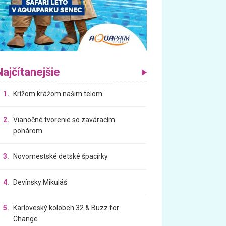
Najčítanejšie
1.
Krížom krážom našim telom
2.
Vianočné tvorenie so zaváracím
pohárom
3.
Novomestské detské špacírky
4.
Devínsky Mikuláš
5.
Karloveský kolobeh 32 & Buzz for
Change