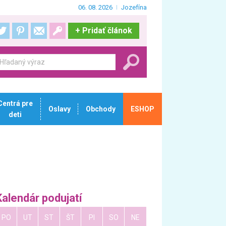
06. 08. 2026
Jozefína
+
Pridať článok
Centrá pre
Oslavy
Obchody
ESHOP
deti
Kalendár podujatí
PO
UT
ST
ŠT
PI
SO
NE