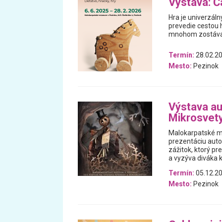
Výstava: Ča
Hra je univerzáln
prevedie cestou h
mnohom zostával
Termín:
28.02.20
Mesto:
Pezinok
Výstava au
Mikrosvet
Malokarpatské m
prezentáciu auto
zážitok, ktorý p
a vyzýva diváka k
Termín:
05.12.20
Mesto:
Pezinok