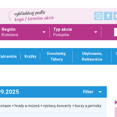
Región
Typ akcie
Bratislava
Podujatia
Dovolenky,
Ubytovanie,
Zahraničie
Krúžky
Tábory
Reštaurácie
.09.2025
Filter
počasie + hrady a múzeá + výstavy, koncerty + burzy a jarmoky