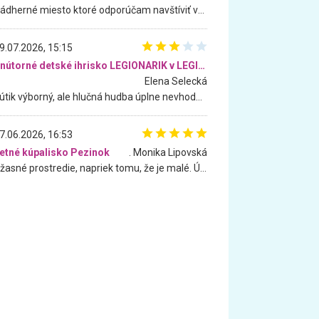
Nádherné miesto ktoré odporúčam navštíviť všetkými desiatimi, pre rodiny s deťmi, dôchodcom... Proste a jednoducho ozaj rozprávkový les.. určite ešte prídeme. Odniesli sme si na pamiatku krásne tričká,
9.07.2026, 15:15
Vnútorné detské ihrisko LEGIONARIK v LEGIA Fitness
Elena Selecká
Kútik výborný, ale hlučná hudba úplne nevhodná pre deti. Na moju žiadosť o aspoň sušenie nereagovali.
7.06.2026, 16:53
etné kúpalisko Pezinok
. Monika Lipovská
Úžasné prostredie, napriek tomu, že je malé. Úžasná atmosféra. Voda fantastická a nádherná. Ľudí je pomerne veľa, ale su mili a ohľaduplní. Je veľmi zaujímavé sledovať, ako dokážu spolu športovať cudzí ľudia a bez ohľadu na vek. Vládne tu pohoda. Vnuka neviem dostať z vody. Ďakujem za krásny deň . Urcite sa sem vrátim. Jediný problém je s parkovaním, ale aj ten sa mi podarilo vyriešiť. Monika Bratislava