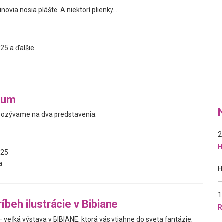
novia nosia plášte. A niektorí plienky...
25 a ďalšie
rium
pozývame na dva predstavenia.
2
H
025
a
1
íbeh ilustrácie v Bibiane
R
 – veľká výstava v BIBIANE, ktorá vás vtiahne do sveta fantázie,