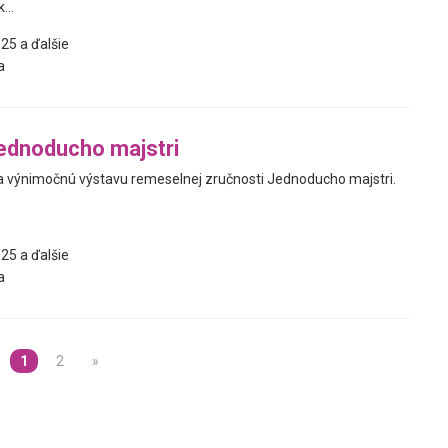
...
25 a ďalšie
a
ednoducho majstri
 výnimočnú výstavu remeselnej zručnosti Jednoducho majstri.
25 a ďalšie
a
1
2
»