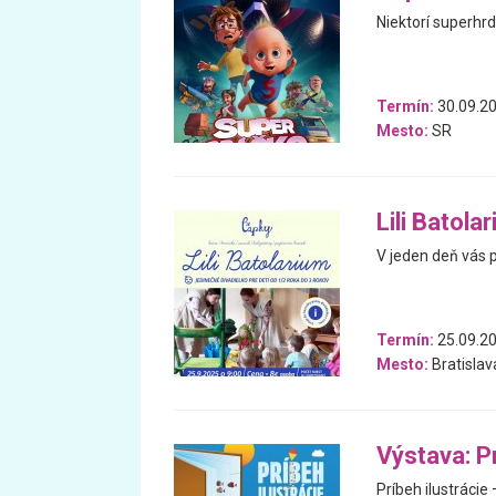
Niektorí superhrdi
Termín:
30.09.20
Mesto:
SR
Lili Batola
V jeden deň vás 
Termín:
25.09.2
Mesto:
Bratislav
Výstava: Pr
Príbeh ilustrácie