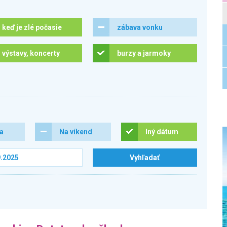
keď je zlé počasie
zábava vonku
výstavy, koncerty
burzy a jarmoky
ra
Na víkend
Iný dátum