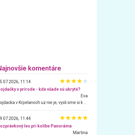
Najnovšie komentáre
5.07.2026, 11:14
ojdačky v prírode - kde všade sú ukryté?
Eva
Hojdacka v Krpelanoch uz nie je, vysli sme si k nej vcera, ale, zial, uz je znicena. Ak sem planujete cestu len kvoli hojdacke, mozete si ju usetrit. Krasny vyhlad je tu vsak aj bez hojdacky :-)
9.07.2026, 11:44
ozprávkový les pri kolibe Panoráma
Martina