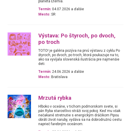
planéta Eternia.
Termín:
04.07.2026 a ďalšie
Mesto:
SR
Výstava: Po štyroch, po dvoch,
po troch
TOTO! je galéria pozýva na prvú výstavu z cyklu Po
štyroch, po dvoch, po troch, ktorá poukazuje na to,
ako sa vyvíjala slovenská ilustrácia pre najmenšie
deti.
Termín:
24.06.2026 a ďalšie
Mesto:
Bratislava
Mrzutá rybka
Hlboko v oceáne, v tichom podmorskom svete, si
pán Ryba starostlivo stráži svoj pokoj. Keď mu však
nečakané stretnutie s energickým dráčikom Pipou
obráti život naruby, vydáva sa na dobrodružnú cestu
naprieč farebným oceánom.