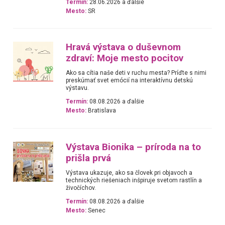
Termín:
28.06.2026 a ďalšie
Mesto:
SR
Hravá výstava o duševnom
zdraví: Moje mesto pocitov
Ako sa cítia naše deti v ruchu mesta? Príďte s nimi
preskúmať svet emócií na interaktívnu detskú
výstavu.
Termín:
08.08.2026 a ďalšie
Mesto:
Bratislava
Výstava Bionika – príroda na to
prišla prvá
Výstava ukazuje, ako sa človek pri objavoch a
technických riešeniach inšpiruje svetom rastlín a
živočíchov.
Termín:
08.08.2026 a ďalšie
Mesto:
Senec