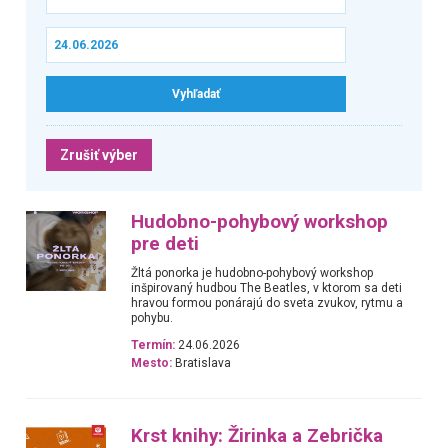
Zrušiť výber
Hudobno-pohybový workshop
pre deti
Žltá ponorka je hudobno-pohybový workshop
inšpirovaný hudbou The Beatles, v ktorom sa deti
hravou formou ponárajú do sveta zvukov, rytmu a
pohybu.
Termín:
24.06.2026
Mesto:
Bratislava
Krst knihy: Žirinka a Zebrička