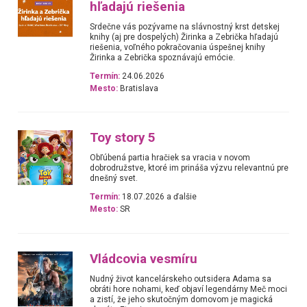
hľadajú riešenia
Srdečne vás pozývame na slávnostný krst detskej
knihy (aj pre dospelých) Žirinka a Zebrička hľadajú
riešenia, voľného pokračovania úspešnej knihy
Žirinka a Zebrička spoznávajú emócie.
Termín:
24.06.2026
Mesto:
Bratislava
Toy story 5
Obľúbená partia hračiek sa vracia v novom
dobrodružstve, ktoré im prináša výzvu relevantnú pre
dnešný svet.
Termín:
18.07.2026 a ďalšie
Mesto:
SR
Vládcovia vesmíru
Nudný život kancelárskeho outsidera Adama sa
obráti hore nohami, keď objaví legendárny Meč moci
a zistí, že jeho skutočným domovom je magická