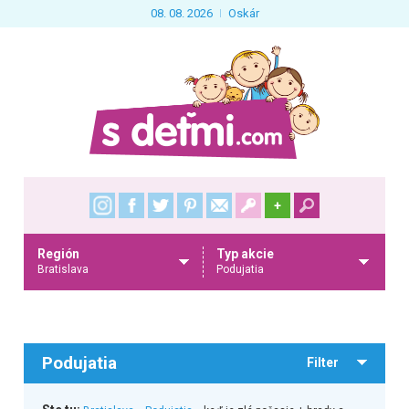
08. 08. 2026
Oskár
+
Región
Typ akcie
Bratislava
Podujatia
Podujatia
Filter