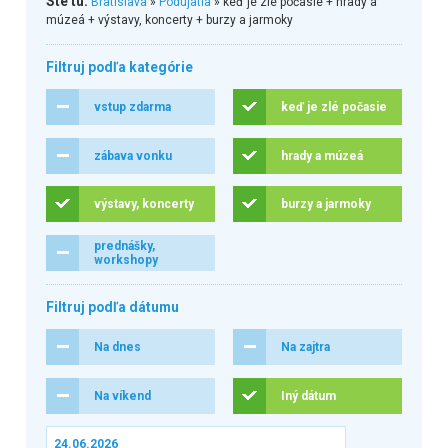
Ste tu:
Bratislava
»
Podujatia
» keď je zlé počasie + hrady a
múzeá + výstavy, koncerty + burzy a jarmoky
Filtruj podľa kategórie
vstup zdarma
keď je zlé počasie
zábava vonku
hrady a múzeá
výstavy, koncerty
burzy a jarmoky
prednášky,
workshopy
Filtruj podľa dátumu
Na dnes
Na zajtra
Na víkend
Iný dátum