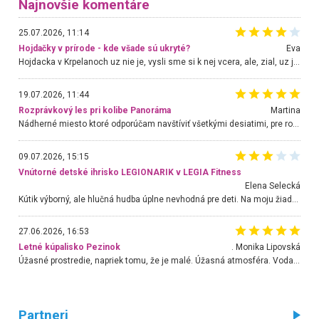
Najnovšie komentáre
25.07.2026, 11:14
Hojdačky v prírode - kde všade sú ukryté?
Eva
Hojdacka v Krpelanoch uz nie je, vysli sme si k nej vcera, ale, zial, uz je znicena. Ak sem planujete cestu len kvoli hojdacke, mozete si ju usetrit. Krasny vyhlad je tu vsak aj bez hojdacky :-)
19.07.2026, 11:44
Rozprávkový les pri kolibe Panoráma
Martina
Nádherné miesto ktoré odporúčam navštíviť všetkými desiatimi, pre rodiny s deťmi, dôchodcom... Proste a jednoducho ozaj rozprávkový les.. určite ešte prídeme. Odniesli sme si na pamiatku krásne tričká,
09.07.2026, 15:15
Vnútorné detské ihrisko LEGIONARIK v LEGIA Fitness
Elena Selecká
Kútik výborný, ale hlučná hudba úplne nevhodná pre deti. Na moju žiadosť o aspoň sušenie nereagovali.
27.06.2026, 16:53
Letné kúpalisko Pezinok
. Monika Lipovská
Úžasné prostredie, napriek tomu, že je malé. Úžasná atmosféra. Voda fantastická a nádherná. Ľudí je pomerne veľa, ale su mili a ohľaduplní. Je veľmi zaujímavé sledovať, ako dokážu spolu športovať cudzí ľudia a bez ohľadu na vek. Vládne tu pohoda. Vnuka neviem dostať z vody. Ďakujem za krásny deň . Urcite sa sem vrátim. Jediný problém je s parkovaním, ale aj ten sa mi podarilo vyriešiť. Monika Bratislava
Partneri