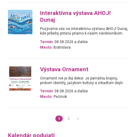
Interaktívna výstava AHOJ!
Dunaj
Pozývame vás na interaktívnu výstavu AHOJ! Dunaj,
kde príbehy pritečú priamo k našim návštevníkom.
Termín:
08.08.2026 a ďalšie
Mesto:
Bratislava
Výstava Ornament
Ornament nie je iba dekor. Je pamäťou krajiny,
prvkom identity, jazykom kultúry a zrkadlom dejín.
Termín:
08.08.2026 a ďalšie
Mesto:
Pezinok
1
2
»
Kalendár podujatí