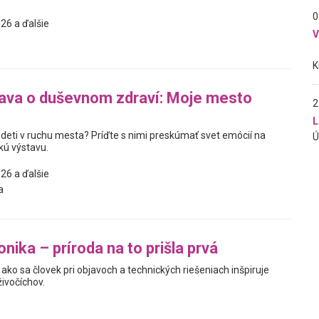
0
26 a ďalšie
ava o duševnom zdraví: Moje mesto
2
L
 deti v ruchu mesta? Príďte s nimi preskúmať svet emócií na
kú výstavu.
26 a ďalšie
a
nika – príroda na to prišla prvá
ako sa človek pri objavoch a technických riešeniach inšpiruje
živočíchov.