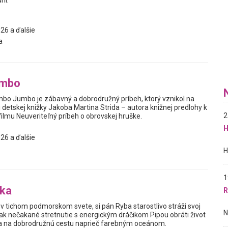
ní.
26 a ďalšie
a
mbo
bo Jumbo je zábavný a dobrodružný príbeh, ktorý vznikol na
detskej knižky Jakoba Martina Strida – autora knižnej predlohy k
2
mu Neuveriteľný príbeh o obrovskej hruške.
H
26 a ďalšie
1
bka
R
v tichom podmorskom svete, si pán Ryba starostlivo stráži svoj
ak nečakané stretnutie s energickým dráčikom Pipou obráti život
sa na dobrodružnú cestu naprieč farebným oceánom.