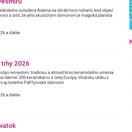
vesmíru
elárskeho outsidera Adama sa obráti hore nohami, keď objaví
oci a zistí, že jeho skutočným domovom je magická planéta
26 a ďalšie
 trhy 2026
 ožijú remeslom, tradíciou a atmosférou keramického umenia.
a takmer 200 keramikárov z celej Európy, Vinársku uličku s
i aj nedeľné Pálffyovské slávnosti.
26 a ďalšie
iatok