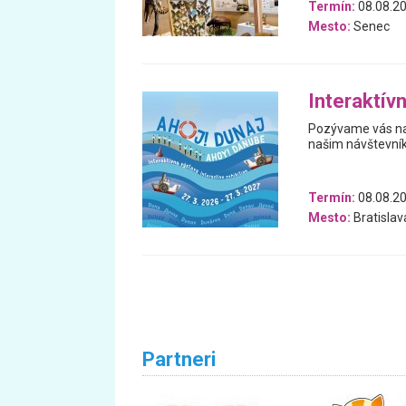
Termín:
08.08.20
Mesto:
Senec
Interaktív
Pozývame vás na 
našim návštevní
Termín:
08.08.20
Mesto:
Bratislav
Partneri