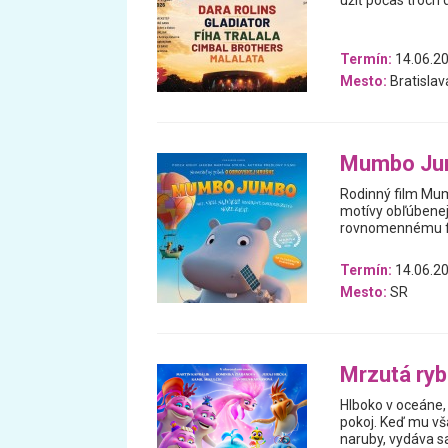
užiť počas troch d
Termín:
14.06.20
Mesto:
Bratislav
Mumbo Ju
Rodinný film Mum
motívy obľúbenej 
rovnomennému fil
Termín:
14.06.20
Mesto:
SR
Mrzutá ry
Hlboko v oceáne, 
pokoj. Keď mu vš
naruby, vydáva 