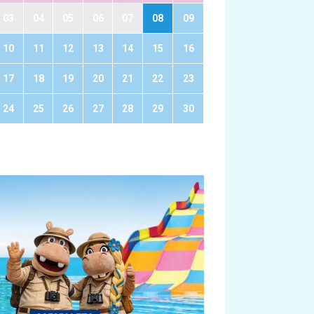
03
04
05
06
07
08
09
10
11
12
13
14
15
16
17
18
19
20
21
22
23
24
25
26
27
28
29
30