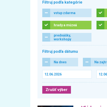
Filtruj podľa kategórie
vstup zdarma
hrady a múzeá
prednášky,
workshopy
Filtruj podľa dátumu
Na dnes
Na zajt
Zrušiť výber