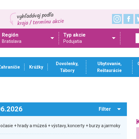
Región
Typ akcie
Bratislava
Podujatia
Dovolenky,
Ubytovanie,
Zahraničie
Krúžky
Tábory
Reštaurácie
.06.2026
Filter
počasie + hrady a múzeá + výstavy, koncerty + burzy a jarmoky