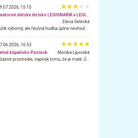
9.07.2026, 15:15
Vnútorné detské ihrisko LEGIONARIK v LEGIA Fitness
Elena Selecká
Kútik výborný, ale hlučná hudba úplne nevhodná pre deti. Na moju žiadosť o aspoň sušenie nereagovali.
7.06.2026, 16:53
etné kúpalisko Pezinok
. Monika Lipovská
Úžasné prostredie, napriek tomu, že je malé. Úžasná atmosféra. Voda fantastická a nádherná. Ľudí je pomerne veľa, ale su mili a ohľaduplní. Je veľmi zaujímavé sledovať, ako dokážu spolu športovať cudzí ľudia a bez ohľadu na vek. Vládne tu pohoda. Vnuka neviem dostať z vody. Ďakujem za krásny deň . Urcite sa sem vrátim. Jediný problém je s parkovaním, ale aj ten sa mi podarilo vyriešiť. Monika Bratislava