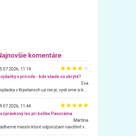
Najnovšie komentáre
5.07.2026, 11:14
ojdačky v prírode - kde všade sú ukryté?
Eva
Hojdacka v Krpelanoch uz nie je, vysli sme si k nej vcera, ale, zial, uz je znicena. Ak sem planujete cestu len kvoli hojdacke, mozete si ju usetrit. Krasny vyhlad je tu vsak aj bez hojdacky :-)
9.07.2026, 11:44
ozprávkový les pri kolibe Panoráma
Martina
Nádherné miesto ktoré odporúčam navštíviť všetkými desiatimi, pre rodiny s deťmi, dôchodcom... Proste a jednoducho ozaj rozprávkový les.. určite ešte prídeme. Odniesli sme si na pamiatku krásne tričká,