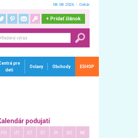
08. 08. 2026
Oskár
+
Pridať článok
Centrá pre
Oslavy
Obchody
ESHOP
deti
Kalendár podujatí
PO
UT
ST
ŠT
PI
SO
NE