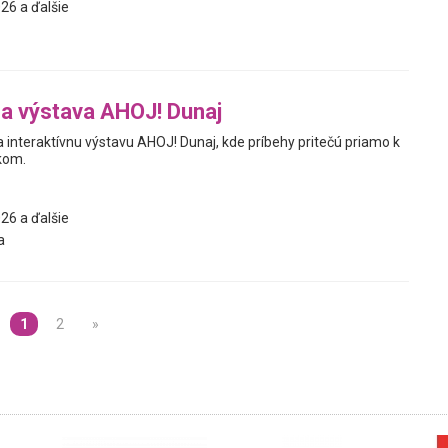
26 a ďalšie
na výstava AHOJ! Dunaj
interaktívnu výstavu AHOJ! Dunaj, kde príbehy pritečú priamo k
kom.
26 a ďalšie
a
1
2
»