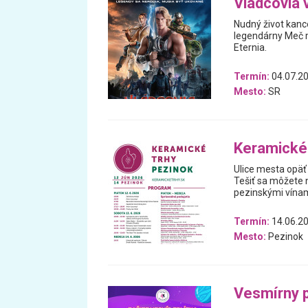
Vládcovia 
Nudný život kanc
legendárny Meč m
Eternia.
Termín:
04.07.20
Mesto:
SR
Keramické
Ulice mesta opäť
Tešiť sa môžete n
pezinskými vínam
Termín:
14.06.20
Mesto:
Pezinok
Vesmírny p