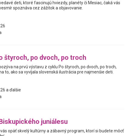
davé deti, ktoré fascinujú hviezdy, planéty či Mesiac, čaká vás
vesmír spoznáva cez zážitok a objavovanie.
026
a
o štyroch, po dvoch, po troch
pozýva na prvú výstavu z cyklu Po štyroch, po dvoch, po troch,
a to, ako sa vyvíjala slovenská ilustrácia pre najmenšie deti.
26 a ďalšie
a
 Biskupického juniálesu
 vás opäť skvelý kultúrny a zábavný program, ktorí si budete môcť