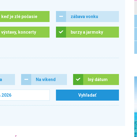
keď je zlé počasie
zábava vonku
výstavy, koncerty
burzy a jarmoky
ra
Na víkend
Iný dátum