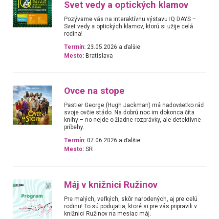
Svet vedy a optických klamov
Pozývame vás na interaktívnu výstavu IQ DAYS –
Svet vedy a optických klamov, ktorú si užije celá
rodina!
Termín:
23.05.2026 a ďalšie
Mesto:
Bratislava
Ovce na stope
Pastier George (Hugh Jackman) má nadovšetko rád
svoje ovčie stádo. Na dobrú noc im dokonca číta
knihy – no nejde o žiadne rozprávky, ale detektívne
príbehy.
Termín:
07.06.2026 a ďalšie
Mesto:
SR
Máj v knižnici Ružinov
Pre malých, veľkých, skôr narodených, aj pre celú
rodinu! To sú podujatia, ktoré si pre vás pripravili v
knižnici Ružinov na mesiac máj.