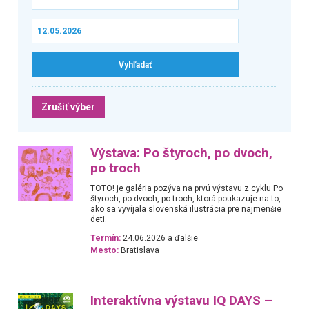
Zrušiť výber
Výstava: Po štyroch, po dvoch,
po troch
TOTO! je galéria pozýva na prvú výstavu z cyklu Po
štyroch, po dvoch, po troch, ktorá poukazuje na to,
ako sa vyvíjala slovenská ilustrácia pre najmenšie
deti.
Termín:
24.06.2026 a ďalšie
Mesto:
Bratislava
Interaktívna výstavu IQ DAYS –