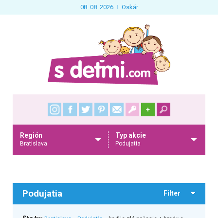
08. 08. 2026
Oskár
+
Región
Typ akcie
Bratislava
Podujatia
Podujatia
Filter