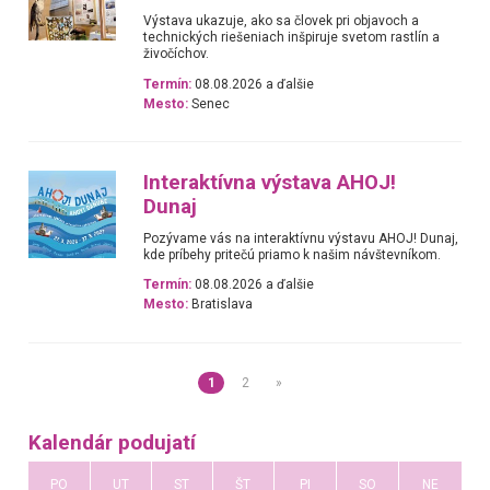
Výstava ukazuje, ako sa človek pri objavoch a
technických riešeniach inšpiruje svetom rastlín a
živočíchov.
Termín:
08.08.2026 a ďalšie
Mesto:
Senec
Interaktívna výstava AHOJ!
Dunaj
Pozývame vás na interaktívnu výstavu AHOJ! Dunaj,
kde príbehy pritečú priamo k našim návštevníkom.
Termín:
08.08.2026 a ďalšie
Mesto:
Bratislava
1
2
»
Kalendár podujatí
PO
UT
ST
ŠT
PI
SO
NE