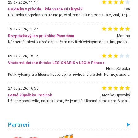
25.07.2026, 11:14
Hojdačky v prírode - kde všade sú ukryté?
Eva
Hojdacka v Krpelanoch uz nie je, vysli sme si k nej vcera, ale, zial, uz je znicena. Ak sem planujete cestu len kvoli hojdacke, mozete si ju usetrit. Krasny vyhlad je tu vsak aj bez hojdacky :-)
19.07.2026, 11:44
Rozprávkový les pri kolibe Panoráma
Martina
Nádherné miesto ktoré odporúčam navštíviť všetkými desiatimi, pre rodiny s deťmi, dôchodcom... Proste a jednoducho ozaj rozprávkový les.. určite ešte prídeme. Odniesli sme si na pamiatku krásne tričká,
09.07.2026, 15:15
Vnútorné detské ihrisko LEGIONARIK v LEGIA Fitness
Elena Selecká
Kútik výborný, ale hlučná hudba úplne nevhodná pre deti. Na moju žiadosť o aspoň sušenie nereagovali.
27.06.2026, 16:53
Letné kúpalisko Pezinok
. Monika Lipovská
Úžasné prostredie, napriek tomu, že je malé. Úžasná atmosféra. Voda fantastická a nádherná. Ľudí je pomerne veľa, ale su mili a ohľaduplní. Je veľmi zaujímavé sledovať, ako dokážu spolu športovať cudzí ľudia a bez ohľadu na vek. Vládne tu pohoda. Vnuka neviem dostať z vody. Ďakujem za krásny deň . Urcite sa sem vrátim. Jediný problém je s parkovaním, ale aj ten sa mi podarilo vyriešiť. Monika Bratislava
Partneri