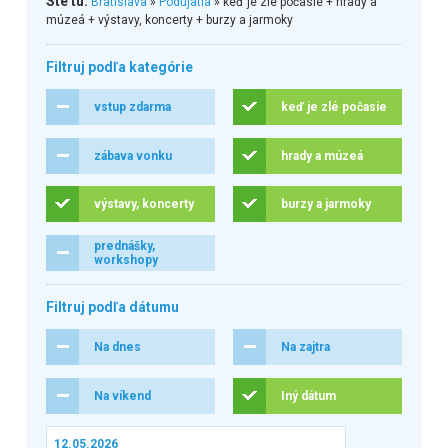
Ste tu:
Bratislava
»
Podujatia
» keď je zlé počasie + hrady a
múzeá + výstavy, koncerty + burzy a jarmoky
Filtruj podľa kategórie
vstup zdarma
keď je zlé počasie
zábava vonku
hrady a múzeá
výstavy, koncerty
burzy a jarmoky
prednášky,
workshopy
Filtruj podľa dátumu
Na dnes
Na zajtra
Na víkend
Iný dátum