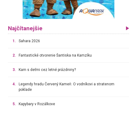
Najčítanejšie
1.
Sahara 2026
2.
Fantastické otvorenie Šantiska na Kamzíku
3.
Kam s deťmi cez letné prázdniny?
4.
Legendy hradu Červený Kameň: O vodníkovi a stratenom
poklade
5.
Kapybary v Rozálkove