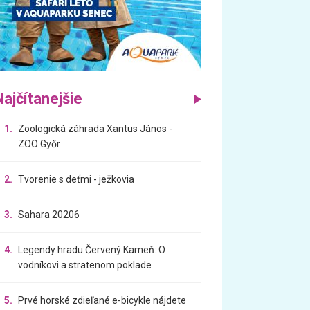
Najčítanejšie
1.
Zoologická záhrada Xantus János -
ZOO Győr
2.
Tvorenie s deťmi - ježkovia
3.
Sahara 20206
4.
Legendy hradu Červený Kameň: O
vodníkovi a stratenom poklade
5.
Prvé horské zdieľané e-bicykle nájdete