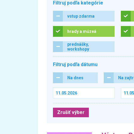
Filtruj podľa kategórie
vstup zdarma
hrady a múzeá
prednášky,
workshopy
Filtruj podľa dátumu
Na dnes
Na zajt
Zrušiť výber