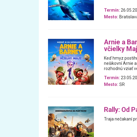
Termín:
26.05.20
Mesto:
Bratislav
Arnie a Ba
včielky Maj
Keď hmyz postihn
nešikovní Arnie a
rozhodnú vziať ve
Termín:
23.05.20
Mesto:
SR
Rally: Od 
Traja nečakaní pr