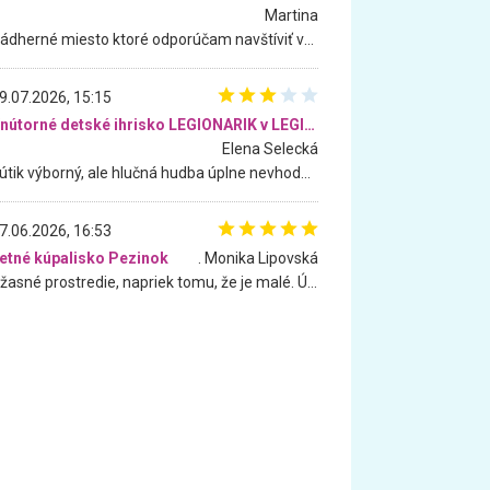
Martina
Nádherné miesto ktoré odporúčam navštíviť všetkými desiatimi, pre rodiny s deťmi, dôchodcom... Proste a jednoducho ozaj rozprávkový les.. určite ešte prídeme. Odniesli sme si na pamiatku krásne tričká,
9.07.2026, 15:15
Vnútorné detské ihrisko LEGIONARIK v LEGIA Fitness
Elena Selecká
Kútik výborný, ale hlučná hudba úplne nevhodná pre deti. Na moju žiadosť o aspoň sušenie nereagovali.
7.06.2026, 16:53
etné kúpalisko Pezinok
. Monika Lipovská
Úžasné prostredie, napriek tomu, že je malé. Úžasná atmosféra. Voda fantastická a nádherná. Ľudí je pomerne veľa, ale su mili a ohľaduplní. Je veľmi zaujímavé sledovať, ako dokážu spolu športovať cudzí ľudia a bez ohľadu na vek. Vládne tu pohoda. Vnuka neviem dostať z vody. Ďakujem za krásny deň . Urcite sa sem vrátim. Jediný problém je s parkovaním, ale aj ten sa mi podarilo vyriešiť. Monika Bratislava