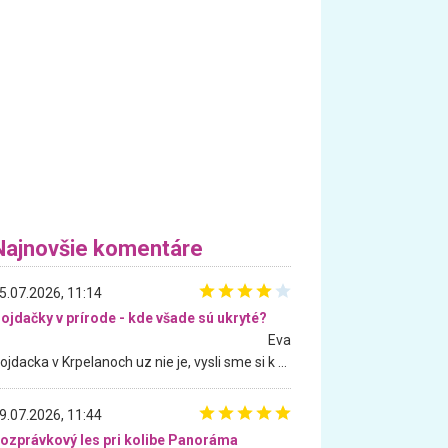
Najnovšie komentáre
5.07.2026, 11:14
ojdačky v prírode - kde všade sú ukryté?
Eva
Hojdacka v Krpelanoch uz nie je, vysli sme si k nej vcera, ale, zial, uz je znicena. Ak sem planujete cestu len kvoli hojdacke, mozete si ju usetrit. Krasny vyhlad je tu vsak aj bez hojdacky :-)
9.07.2026, 11:44
ozprávkový les pri kolibe Panoráma