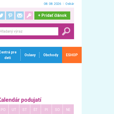
08. 08. 2026
Oskár
+
Pridať článok
Centrá pre
Oslavy
Obchody
ESHOP
deti
Kalendár podujatí
PO
UT
ST
ŠT
PI
SO
NE