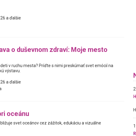
26 a ďalšie
ava o duševnom zdraví: Moje mesto
 deti v ruchu mesta? Príďte s nimi preskúmať svet emócií na
kú výstavu.
26 a ďalšie
a
2
H
ri oceánu
ibližuje svet oceánov cez zážitok, edukáciu a vizuálne
1
R