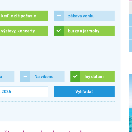
keď je zlé počasie
zábava vonku
výstavy, koncerty
burzy a jarmoky
ra
Na víkend
Iný dátum