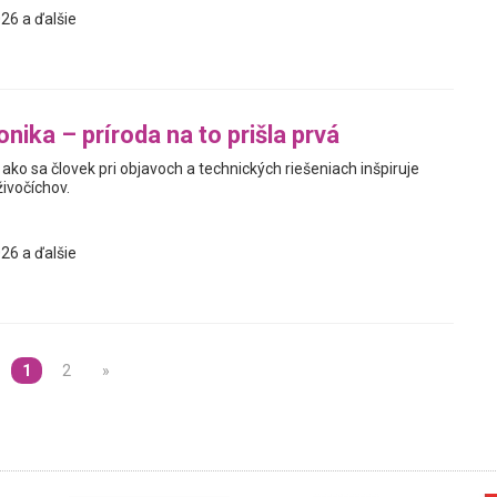
26 a ďalšie
nika – príroda na to prišla prvá
ako sa človek pri objavoch a technických riešeniach inšpiruje
živočíchov.
26 a ďalšie
1
2
»