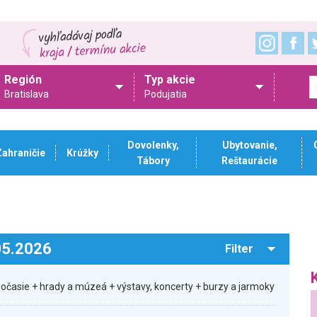
Región
Typ akcie
Bratislava
Podujatia
Dovolenky,
Ubytovanie,
Zahraničie
Krúžky
Tábory
Reštaurácie
.05.2026
Filter
počasie + hrady a múzeá + výstavy, koncerty + burzy a jarmoky