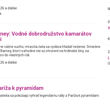
26 a ďalšie
a
0
rney: Vodné dobrodružstvo kamarátov
i
e vážne sucho, mravčia čata sa vydáva hľadať riešenie. Smiešne
 Barney, ktorí rozhodne nie sú stvorení na hrdinské činy, sa
2
ci do vlastných rúk.
L
26 a ďalšie
Paríža k pyramídam
iatelia sa pokúšajú vyhrať legendárnu rally z Paríža k pyramídam.