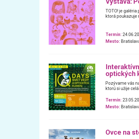
Výstava: P
TOTO! je galéria 
ktorá poukazuje n
Termín:
24.06.20
Mesto:
Bratislav
Interaktív
optických
Pozývame vás na 
ktorú si užije celá
Termín:
23.05.20
Mesto:
Bratislav
Ovce na s