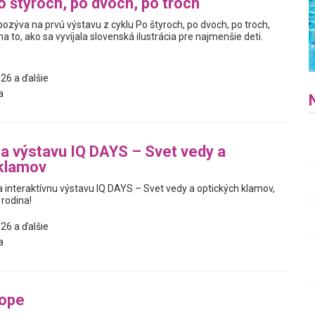
o štyroch, po dvoch, po troch
pozýva na prvú výstavu z cyklu Po štyroch, po dvoch, po troch,
a to, ako sa vyvíjala slovenská ilustrácia pre najmenšie deti.
26 a ďalšie
a
na výstavu IQ DAYS – Svet vedy a
 klamov
interaktívnu výstavu IQ DAYS – Svet vedy a optických klamov,
 rodina!
26 a ďalšie
a
tope