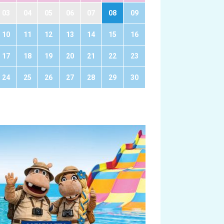
03
04
05
06
07
08
09
10
11
12
13
14
15
16
17
18
19
20
21
22
23
24
25
26
27
28
29
30