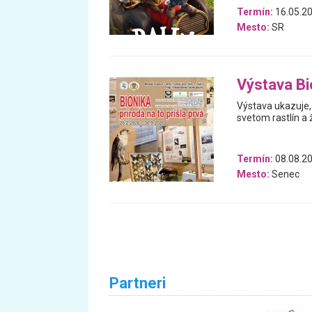
Termín:
16.05.20
Mesto:
SR
Výstava Bio
Výstava ukazuje, 
svetom rastlín a 
Termín:
08.08.20
Mesto:
Senec
Partneri