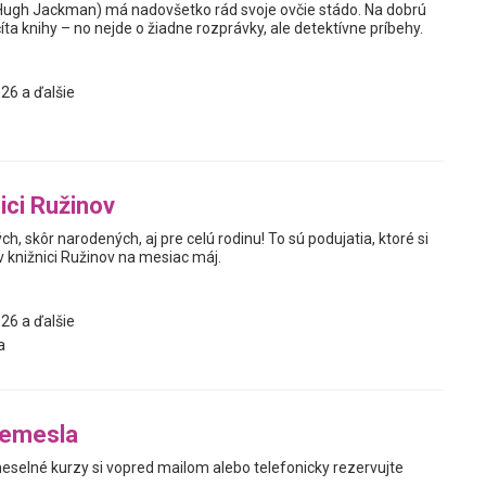
Hugh Jackman) má nadovšetko rád svoje ovčie stádo. Na dobrú
ta knihy – no nejde o žiadne rozprávky, ale detektívne príbehy.
26 a ďalšie
ici Ružinov
ch, skôr narodených, aj pre celú rodinu! To sú podujatia, ktoré si
 v knižnici Ružinov na mesiac máj.
26 a ďalšie
a
remesla
meselné kurzy si vopred mailom alebo telefonicky rezervujte