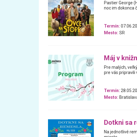
Pastier George (
noc im dokonca čí
Termín:
07.06.20
Mesto:
SR
Máj v knižn
Pre malých, veľký
pre vás pripravili
Termín:
28.05.20
Mesto:
Bratislav
Dotkni sa 
Na jednotlivé re