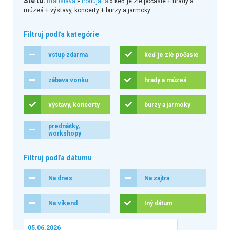
Ste tu:
Bratislava
»
Podujatia
» keď je zlé počasie + hrady a
múzeá + výstavy, koncerty + burzy a jarmoky
Filtruj podľa kategórie
vstup zdarma
keď je zlé počasie
zábava vonku
hrady a múzeá
výstavy, koncerty
burzy a jarmoky
prednášky,
workshopy
Filtruj podľa dátumu
Na dnes
Na zajtra
Na víkend
Iný dátum