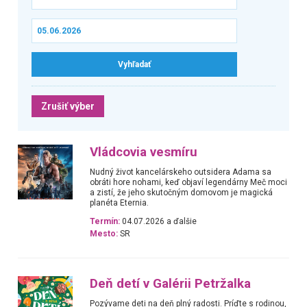
Zrušiť výber
Vládcovia vesmíru
Nudný život kancelárskeho outsidera Adama sa
obráti hore nohami, keď objaví legendárny Meč moci
a zistí, že jeho skutočným domovom je magická
planéta Eternia.
Termín:
04.07.2026 a ďalšie
Mesto:
SR
Deň detí v Galérii Petržalka
Pozývame deti na deň plný radosti. Príďte s rodinou,