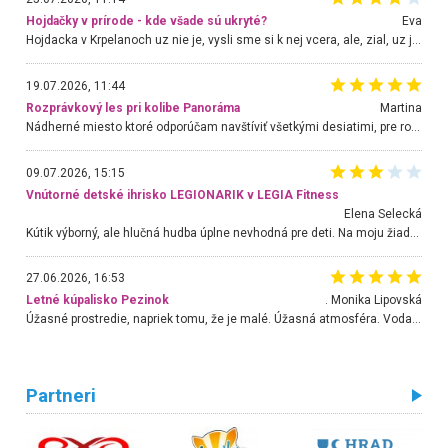
Hojdačky v prírode - kde všade sú ukryté?
Eva
Hojdacka v Krpelanoch uz nie je, vysli sme si k nej vcera, ale, zial, uz je znicena. Ak sem planujete cestu len kvoli hojdacke, mozete si ju usetrit. Krasny vyhlad je tu vsak aj bez hojdacky :-)
19.07.2026, 11:44
Rozprávkový les pri kolibe Panoráma
Martina
Nádherné miesto ktoré odporúčam navštíviť všetkými desiatimi, pre rodiny s deťmi, dôchodcom... Proste a jednoducho ozaj rozprávkový les.. určite ešte prídeme. Odniesli sme si na pamiatku krásne tričká,
09.07.2026, 15:15
Vnútorné detské ihrisko LEGIONARIK v LEGIA Fitness
Elena Selecká
Kútik výborný, ale hlučná hudba úplne nevhodná pre deti. Na moju žiadosť o aspoň sušenie nereagovali.
27.06.2026, 16:53
Letné kúpalisko Pezinok
. Monika Lipovská
Úžasné prostredie, napriek tomu, že je malé. Úžasná atmosféra. Voda fantastická a nádherná. Ľudí je pomerne veľa, ale su mili a ohľaduplní. Je veľmi zaujímavé sledovať, ako dokážu spolu športovať cudzí ľudia a bez ohľadu na vek. Vládne tu pohoda. Vnuka neviem dostať z vody. Ďakujem za krásny deň . Urcite sa sem vrátim. Jediný problém je s parkovaním, ale aj ten sa mi podarilo vyriešiť. Monika Bratislava
Partneri