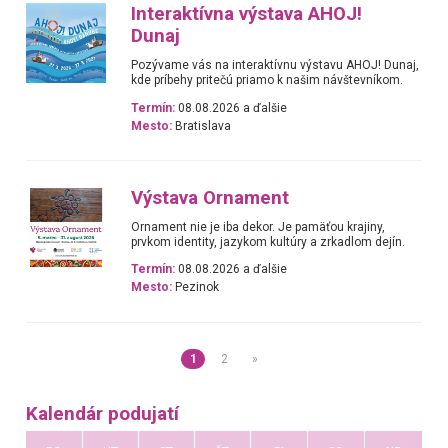
Interaktívna výstava AHOJ!
Dunaj
Pozývame vás na interaktívnu výstavu AHOJ! Dunaj,
kde príbehy pritečú priamo k našim návštevníkom.
Termín:
08.08.2026 a ďalšie
Mesto:
Bratislava
Výstava Ornament
Ornament nie je iba dekor. Je pamäťou krajiny,
prvkom identity, jazykom kultúry a zrkadlom dejín.
Termín:
08.08.2026 a ďalšie
Mesto:
Pezinok
1
2
»
Kalendár podujatí