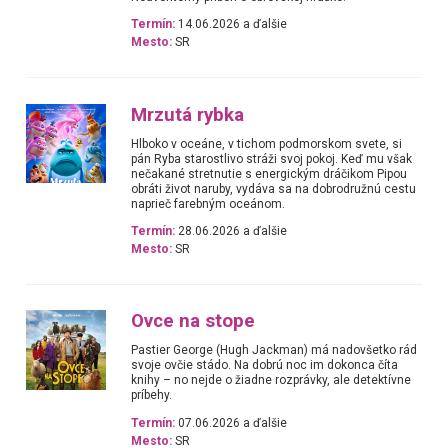
Termín:
14.06.2026 a ďalšie
Mesto:
SR
Mrzutá rybka
Hlboko v oceáne, v tichom podmorskom svete, si
pán Ryba starostlivo stráži svoj pokoj. Keď mu však
nečakané stretnutie s energickým dráčikom Pipou
obráti život naruby, vydáva sa na dobrodružnú cestu
naprieč farebným oceánom.
Termín:
28.06.2026 a ďalšie
Mesto:
SR
Ovce na stope
Pastier George (Hugh Jackman) má nadovšetko rád
svoje ovčie stádo. Na dobrú noc im dokonca číta
knihy – no nejde o žiadne rozprávky, ale detektívne
príbehy.
Termín:
07.06.2026 a ďalšie
Mesto:
SR