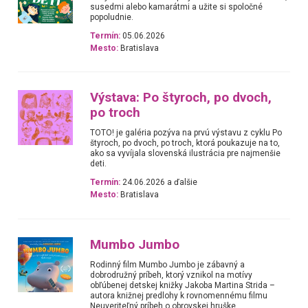
susedmi alebo kamarátmi a užite si spoločné
popoludnie.
Termín:
05.06.2026
Mesto:
Bratislava
Výstava: Po štyroch, po dvoch,
po troch
TOTO! je galéria pozýva na prvú výstavu z cyklu Po
štyroch, po dvoch, po troch, ktorá poukazuje na to,
ako sa vyvíjala slovenská ilustrácia pre najmenšie
deti.
Termín:
24.06.2026 a ďalšie
Mesto:
Bratislava
Mumbo Jumbo
Rodinný film Mumbo Jumbo je zábavný a
dobrodružný príbeh, ktorý vznikol na motívy
obľúbenej detskej knižky Jakoba Martina Strida –
autora knižnej predlohy k rovnomennému filmu
Neuveriteľný príbeh o obrovskej hruške.