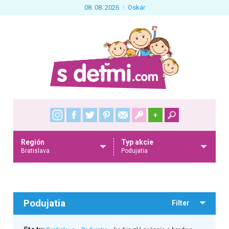
08. 08. 2026
Oskár
+
Región
Typ akcie
Bratislava
Podujatia
Podujatia
Filter