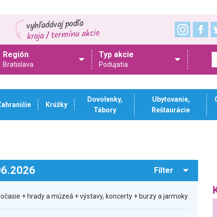
Región
Typ akcie
Bratislava
Podujatia
Dovolenky,
Ubytovanie,
Zahraničie
Krúžky
Tábory
Reštaurácie
.06.2026
Filter
počasie + hrady a múzeá + výstavy, koncerty + burzy a jarmoky