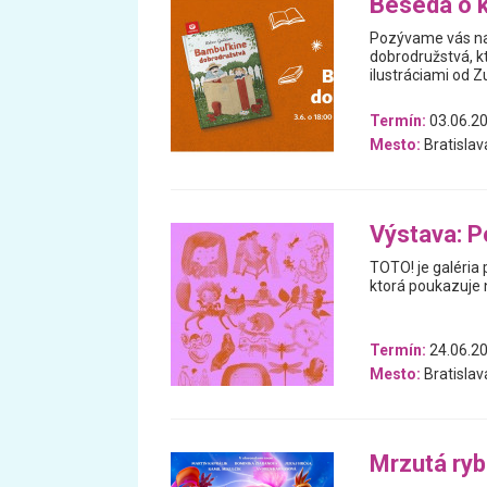
Beseda o k
Pozývame vás na
dobrodružstvá, k
ilustráciami od 
Termín:
03.06.2
Mesto:
Bratislav
Výstava: P
TOTO! je galéria 
ktorá poukazuje n
Termín:
24.06.20
Mesto:
Bratislav
Mrzutá ry