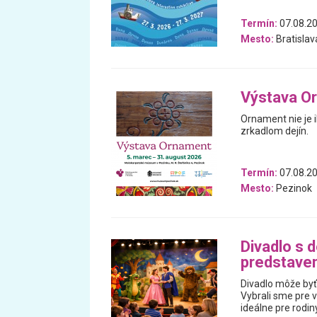
Termín:
07.08.20
Mesto:
Bratislav
Výstava O
Ornament nie je i
zrkadlom dejín.
Termín:
07.08.20
Mesto:
Pezinok
Divadlo s d
predstaven
Divadlo môže byť
Vybrali sme pre v
ideálne pre rodin