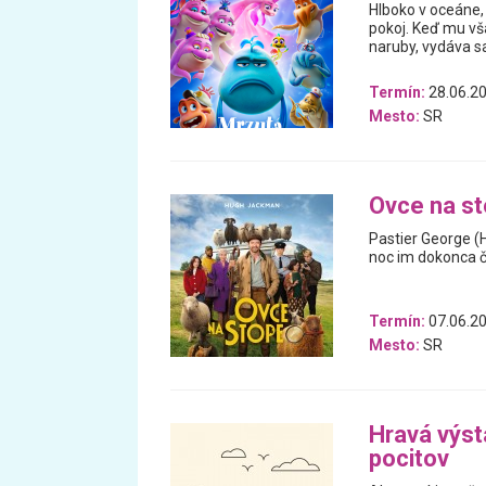
Hlboko v oceáne, 
pokoj. Keď mu vš
naruby, vydáva 
Termín:
28.06.20
Mesto:
SR
Ovce na s
Pastier George (
noc im dokonca čí
Termín:
07.06.20
Mesto:
SR
Hravá výst
pocitov