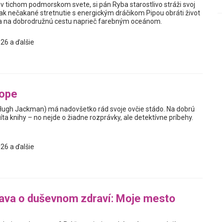
v tichom podmorskom svete, si pán Ryba starostlivo stráži svoj
ak nečakané stretnutie s energickým dráčikom Pipou obráti život
sa na dobrodružnú cestu naprieč farebným oceánom.
26 a ďalšie
tope
Hugh Jackman) má nadovšetko rád svoje ovčie stádo. Na dobrú
ta knihy – no nejde o žiadne rozprávky, ale detektívne príbehy.
26 a ďalšie
ava o duševnom zdraví: Moje mesto