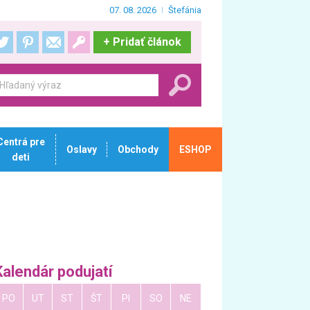
07. 08. 2026
Štefánia
+
Pridať článok
Centrá pre
Oslavy
Obchody
ESHOP
deti
Kalendár podujatí
PO
UT
ST
ŠT
PI
SO
NE