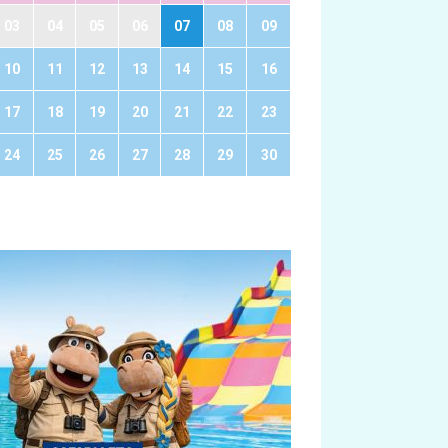
03
04
05
06
07
08
09
10
11
12
13
14
15
16
17
18
19
20
21
22
23
24
25
26
27
28
29
30