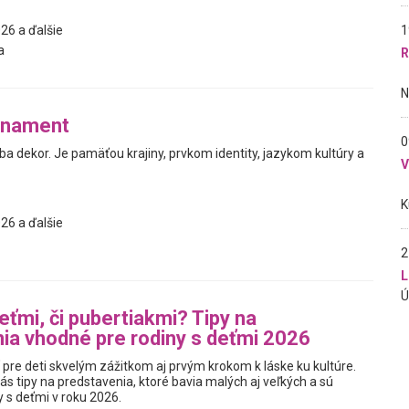
1
26 a ďalšie
a
R
rnament
0
ba dekor. Je pamäťou krajiny, prvkom identity, jazykom kultúry a
26 a ďalšie
2
L
eťmi, či pubertiakmi? Tipy na
ia vhodné pre rodiny s deťmi 2026
 pre deti skvelým zážitkom aj prvým krokom k láske ku kultúre.
ás tipy na predstavenia, ktoré bavia malých aj veľkých a sú
y s deťmi v roku 2026.