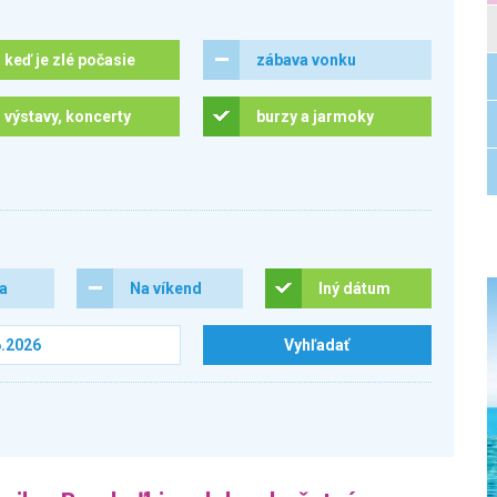
keď je zlé počasie
zábava vonku
výstavy, koncerty
burzy a jarmoky
ra
Na víkend
Iný dátum