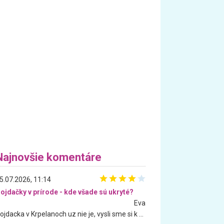
Najnovšie komentáre
5.07.2026, 11:14
ojdačky v prírode - kde všade sú ukryté?
Eva
Hojdacka v Krpelanoch uz nie je, vysli sme si k nej vcera, ale, zial, uz je znicena. Ak sem planujete cestu len kvoli hojdacke, mozete si ju usetrit. Krasny vyhlad je tu vsak aj bez hojdacky :-)