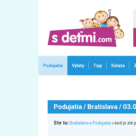
Podujatia
Výlety
Tipy
Súťaže
Podujatia
/ Bratislava / 03
Ste tu:
Bratislava
»
Podujatia
» keď je zlé 