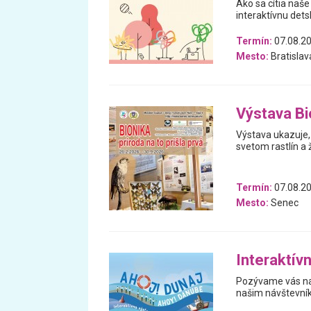
Ako sa cítia naše
interaktívnu dets
Termín:
07.08.20
Mesto:
Bratislav
Výstava Bio
Výstava ukazuje, 
svetom rastlín a 
Termín:
07.08.20
Mesto:
Senec
Interaktív
Pozývame vás na 
našim návštevní