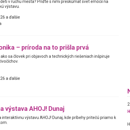
 deti v ruchu mesta? Príďte s nimi preskúmať svet emócií na
kú výstavu.
26 a ďalšie
a
nika – príroda na to prišla prvá
ako sa človek pri objavoch a technických riešeniach inšpiruje
živočíchov.
26 a ďalšie
2
na výstava AHOJ! Dunaj
H
interaktívnu výstavu AHOJ! Dunaj, kde príbehy pritečú priamo k
kom.