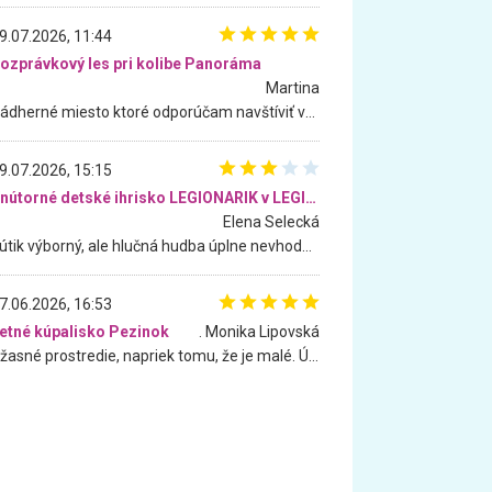
9.07.2026, 11:44
ozprávkový les pri kolibe Panoráma
Martina
Nádherné miesto ktoré odporúčam navštíviť všetkými desiatimi, pre rodiny s deťmi, dôchodcom... Proste a jednoducho ozaj rozprávkový les.. určite ešte prídeme. Odniesli sme si na pamiatku krásne tričká,
9.07.2026, 15:15
Vnútorné detské ihrisko LEGIONARIK v LEGIA Fitness
Elena Selecká
Kútik výborný, ale hlučná hudba úplne nevhodná pre deti. Na moju žiadosť o aspoň sušenie nereagovali.
7.06.2026, 16:53
etné kúpalisko Pezinok
. Monika Lipovská
Úžasné prostredie, napriek tomu, že je malé. Úžasná atmosféra. Voda fantastická a nádherná. Ľudí je pomerne veľa, ale su mili a ohľaduplní. Je veľmi zaujímavé sledovať, ako dokážu spolu športovať cudzí ľudia a bez ohľadu na vek. Vládne tu pohoda. Vnuka neviem dostať z vody. Ďakujem za krásny deň . Urcite sa sem vrátim. Jediný problém je s parkovaním, ale aj ten sa mi podarilo vyriešiť. Monika Bratislava