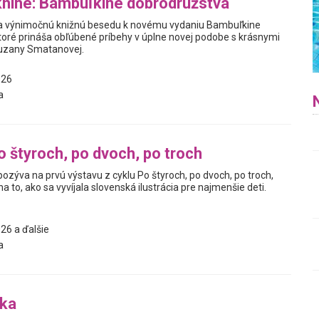
nihe: Bambuľkine dobrodružstvá
 výnimočnú knižnú besedu k novému vydaniu Bambuľkine
toré prináša obľúbené príbehy v úplne novej podobe s krásnymi
Zuzany Smatanovej.
026
a
o štyroch, po dvoch, po troch
pozýva na prvú výstavu z cyklu Po štyroch, po dvoch, po troch,
a to, ako sa vyvíjala slovenská ilustrácia pre najmenšie deti.
26 a ďalšie
a
bka