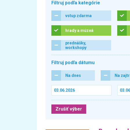
Filtruj podľa kategórie
vstup zdarma
hrady a múzeá
prednášky,
workshopy
Filtruj podľa dátumu
Na dnes
Na zajt
Zrušiť výber