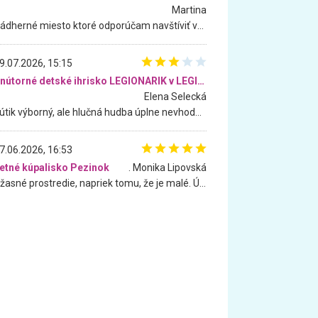
Martina
Nádherné miesto ktoré odporúčam navštíviť všetkými desiatimi, pre rodiny s deťmi, dôchodcom... Proste a jednoducho ozaj rozprávkový les.. určite ešte prídeme. Odniesli sme si na pamiatku krásne tričká,
9.07.2026, 15:15
Vnútorné detské ihrisko LEGIONARIK v LEGIA Fitness
Elena Selecká
Kútik výborný, ale hlučná hudba úplne nevhodná pre deti. Na moju žiadosť o aspoň sušenie nereagovali.
7.06.2026, 16:53
etné kúpalisko Pezinok
. Monika Lipovská
Úžasné prostredie, napriek tomu, že je malé. Úžasná atmosféra. Voda fantastická a nádherná. Ľudí je pomerne veľa, ale su mili a ohľaduplní. Je veľmi zaujímavé sledovať, ako dokážu spolu športovať cudzí ľudia a bez ohľadu na vek. Vládne tu pohoda. Vnuka neviem dostať z vody. Ďakujem za krásny deň . Urcite sa sem vrátim. Jediný problém je s parkovaním, ale aj ten sa mi podarilo vyriešiť. Monika Bratislava