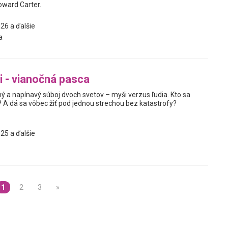
oward Carter.
26 a ďalšie
a
i - vianočná pasca
ý a napínavý súboj dvoch svetov – myši verzus ľudia. Kto sa
 A dá sa vôbec žiť pod jednou strechou bez katastrofy?
25 a ďalšie
1
2
3
»