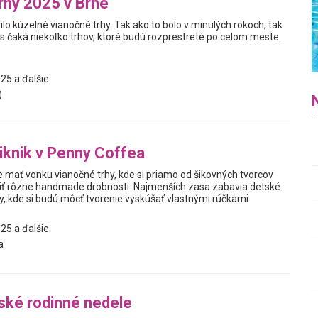
rhy 2025 v Brne
ilo kúzelné vianočné trhy. Tak ako to bolo v minulých rokoch, tak
ás čaká niekoľko trhov, ktoré budú rozprestreté po celom meste.
25 a ďalšie
)
iknik v Penny Coffea
mať vonku vianočné trhy, kde si priamo od šikovných tvorcov
iť rôzne handmade drobnosti. Najmenších zasa zabavia detské
y, kde si budú môcť tvorenie vyskúšať vlastnými rúčkami.
25 a ďalšie
a
ké rodinné nedele