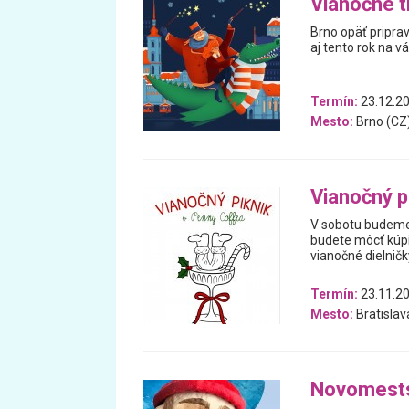
Vianočné t
Brno opäť priprav
aj tento rok na v
Termín:
23.12.20
Mesto:
Brno (CZ
Vianočný p
V sobotu budeme 
budete môcť kúp
vianočné dielničk
Termín:
23.11.20
Mesto:
Bratislav
Novomests