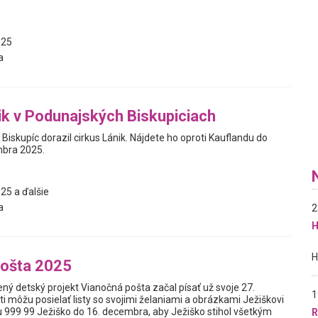
025
a
ik v Podunajských Biskupiciach
iskupíc dorazil cirkus Lánik. Nájdete ho oproti Kauflandu do
mbra 2025.
25 a ďalšie
a
2
H
pošta 2025
ný detský projekt Vianočná pošta začal písať už svoje 27.
1
i môžu posielať listy so svojimi želaniami a obrázkami Ježiškovi
999 99 Ježiško do 16. decembra, aby Ježiško stihol všetkým
R