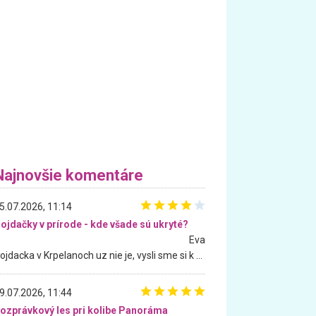
Najnovšie komentáre
5.07.2026, 11:14
ojdačky v prírode - kde všade sú ukryté?
Eva
Hojdacka v Krpelanoch uz nie je, vysli sme si k nej vcera, ale, zial, uz je znicena. Ak sem planujete cestu len kvoli hojdacke, mozete si ju usetrit. Krasny vyhlad je tu vsak aj bez hojdacky :-)
9.07.2026, 11:44
ozprávkový les pri kolibe Panoráma