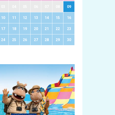
03
04
05
06
07
08
09
10
11
12
13
14
15
16
17
18
19
20
21
22
23
24
25
26
27
28
29
30