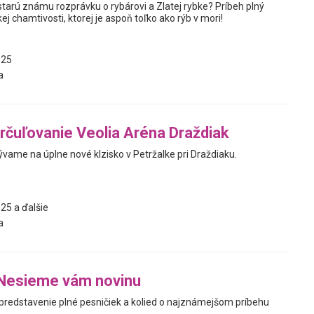
starú známu rozprávku o rybárovi a Zlatej rybke? Príbeh plný
skej chamtivosti, ktorej je aspoň toľko ako rýb v mori!
025
a
rčuľovanie Veolia Aréna Draždiak
vame na úplne nové klzisko v Petržalke pri Draždiaku.
25 a ďalšie
a
 Nesieme vám novinu
predstavenie plné pesničiek a kolied o najznámejšom príbehu