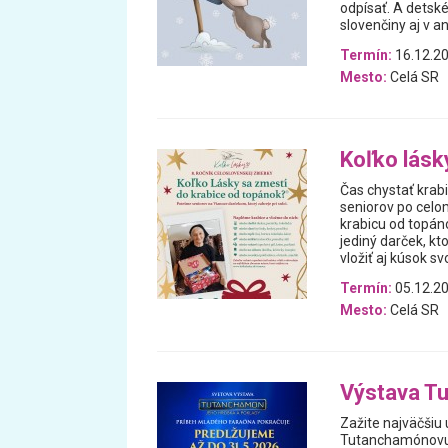
odpísať. A detsk
slovenčiny aj v an
Termín:
16.12.20
Mesto:
Celá SR
Koľko lásk
Čas chystať krabi
seniorov po celom
krabicu od topán
jediný darček, kt
vložiť aj kúsok sv
Termín:
05.12.20
Mesto:
Celá SR
Výstava Tu
Zažite najväčšiu 
Tutanchamónovu h