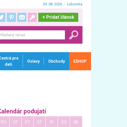
09. 08. 2026
Ľubomíra
+
Pridať článok
Centrá pre
Oslavy
Obchody
ESHOP
deti
Kalendár podujatí
PO
UT
ST
ŠT
PI
SO
NE