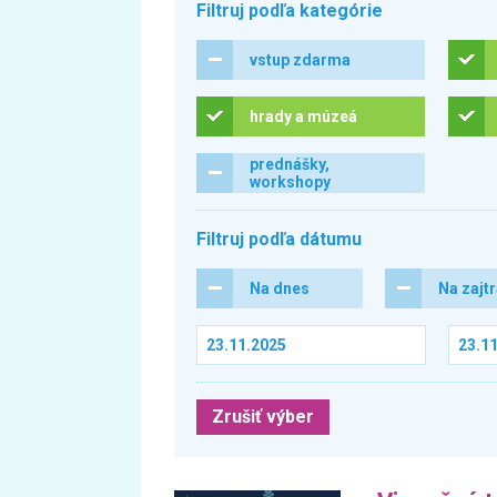
Filtruj podľa kategórie
vstup zdarma
hrady a múzeá
prednášky,
workshopy
Filtruj podľa dátumu
Na dnes
Na zajt
Zrušiť výber