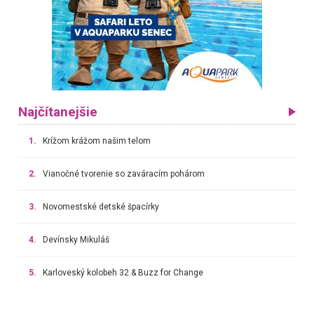
Najčítanejšie
1.
Krížom krážom našim telom
2.
Vianočné tvorenie so zaváracím pohárom
3.
Novomestské detské špacírky
4.
Devínsky Mikuláš
5.
Karloveský kolobeh 32 & Buzz for Change