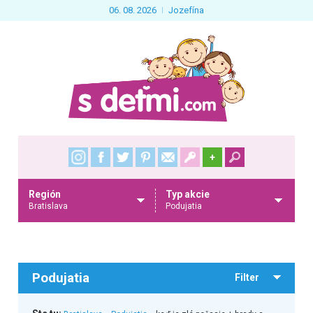
06. 08. 2026
Jozefína
+
Región
Typ akcie
Bratislava
Podujatia
Podujatia
Filter