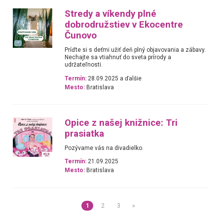
Stredy a víkendy plné
dobrodružstiev v Ekocentre
Čunovo
Príďte si s deťmi užiť deň plný objavovania a zábavy.
Nechajte sa vtiahnuť do sveta prírody a
udržateľnosti.
Termín:
28.09.2025 a ďalšie
Mesto:
Bratislava
Opice z našej knižnice: Tri
prasiatka
Pozývame vás na divadielko.
Termín:
21.09.2025
Mesto:
Bratislava
1
2
3
»