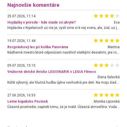
Najnovšie komentáre
25.07.2026, 11:14
Hojdačky v prírode - kde všade sú ukryté?
Eva
Hojdacka v Krpelanoch uz nie je, vysli sme si k nej vcera, ale, zial, uz je znicena. Ak sem planujete cestu len kvoli hojdacke, mozete si ju usetrit. Krasny vyhlad je tu vsak aj bez hojdacky :-)
19.07.2026, 11:44
Rozprávkový les pri kolibe Panoráma
Martina
Nádherné miesto ktoré odporúčam navštíviť všetkými desiatimi, pre rodiny s deťmi, dôchodcom... Proste a jednoducho ozaj rozprávkový les.. určite ešte prídeme. Odniesli sme si na pamiatku krásne tričká,
09.07.2026, 15:15
Vnútorné detské ihrisko LEGIONARIK v LEGIA Fitness
Elena Selecká
Kútik výborný, ale hlučná hudba úplne nevhodná pre deti. Na moju žiadosť o aspoň sušenie nereagovali.
27.06.2026, 16:53
Letné kúpalisko Pezinok
. Monika Lipovská
Úžasné prostredie, napriek tomu, že je malé. Úžasná atmosféra. Voda fantastická a nádherná. Ľudí je pomerne veľa, ale su mili a ohľaduplní. Je veľmi zaujímavé sledovať, ako dokážu spolu športovať cudzí ľudia a bez ohľadu na vek. Vládne tu pohoda. Vnuka neviem dostať z vody. Ďakujem za krásny deň . Urcite sa sem vrátim. Jediný problém je s parkovaním, ale aj ten sa mi podarilo vyriešiť. Monika Bratislava