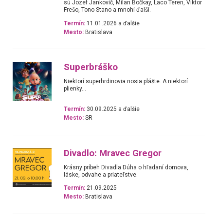
sú Jozef Jankovič, Milan Bočkay, Laco Teren, Viktor
Frešo, Tono Stano a mnohí ďalší.
Termín:
11.01.2026 a ďalšie
Mesto:
Bratislava
Superbráško
Niektorí superhrdinovia nosia plášte. A niektorí
plienky...
Termín:
30.09.2025 a ďalšie
Mesto:
SR
Divadlo: Mravec Gregor
Krásny príbeh Divadla Dúha o hľadaní domova,
láske, odvahe a priateľstve.
Termín:
21.09.2025
Mesto:
Bratislava