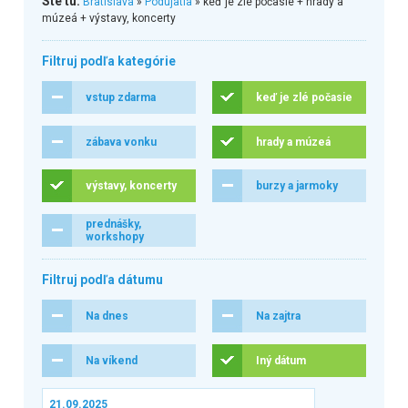
Ste tu:
Bratislava
»
Podujatia
» keď je zlé počasie + hrady a
múzeá + výstavy, koncerty
Filtruj podľa kategórie
vstup zdarma
keď je zlé počasie
zábava vonku
hrady a múzeá
výstavy, koncerty
burzy a jarmoky
prednášky,
workshopy
Filtruj podľa dátumu
Na dnes
Na zajtra
Na víkend
Iný dátum