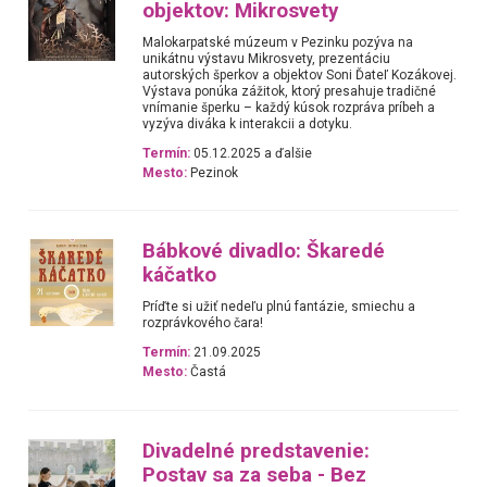
objektov: Mikrosvety
Malokarpatské múzeum v Pezinku pozýva na
unikátnu výstavu Mikrosvety, prezentáciu
autorských šperkov a objektov Soni Ďateľ Kozákovej.
Výstava ponúka zážitok, ktorý presahuje tradičné
vnímanie šperku – každý kúsok rozpráva príbeh a
vyzýva diváka k interakcii a dotyku.
Termín:
05.12.2025 a ďalšie
Mesto:
Pezinok
Bábkové divadlo: Škaredé
káčatko
Príďte si užiť nedeľu plnú fantázie, smiechu a
rozprávkového čara!
Termín:
21.09.2025
Mesto:
Častá
Divadelné predstavenie:
Postav sa za seba - Bez