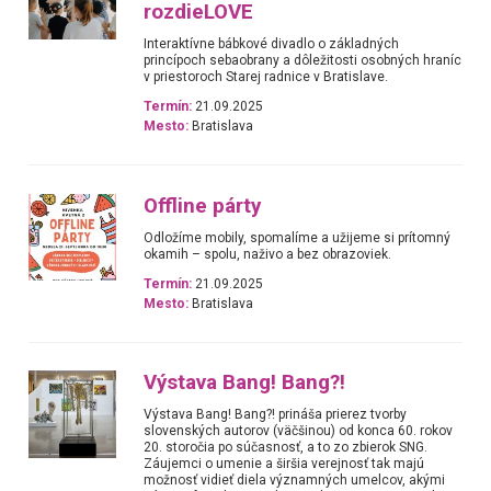
rozdieLOVE
Interaktívne bábkové divadlo o základných
princípoch sebaobrany a dôležitosti osobných hraníc
v priestoroch Starej radnice v Bratislave.
Termín:
21.09.2025
Mesto:
Bratislava
Offline párty
Odložíme mobily, spomalíme a užijeme si prítomný
okamih – spolu, naživo a bez obrazoviek.
Termín:
21.09.2025
Mesto:
Bratislava
Výstava Bang! Bang?!
Výstava Bang! Bang?! prináša prierez tvorby
slovenských autorov (väčšinou) od konca 60. rokov
20. storočia po súčasnosť, a to zo zbierok SNG.
Záujemci o umenie a širšia verejnosť tak majú
možnosť vidieť diela významných umelcov, akými