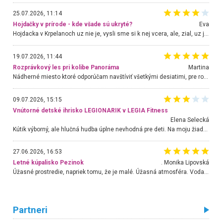
25.07.2026, 11:14
Hojdačky v prírode - kde všade sú ukryté?
Eva
Hojdacka v Krpelanoch uz nie je, vysli sme si k nej vcera, ale, zial, uz je znicena. Ak sem planujete cestu len kvoli hojdacke, mozete si ju usetrit. Krasny vyhlad je tu vsak aj bez hojdacky :-)
19.07.2026, 11:44
Rozprávkový les pri kolibe Panoráma
Martina
Nádherné miesto ktoré odporúčam navštíviť všetkými desiatimi, pre rodiny s deťmi, dôchodcom... Proste a jednoducho ozaj rozprávkový les.. určite ešte prídeme. Odniesli sme si na pamiatku krásne tričká,
09.07.2026, 15:15
Vnútorné detské ihrisko LEGIONARIK v LEGIA Fitness
Elena Selecká
Kútik výborný, ale hlučná hudba úplne nevhodná pre deti. Na moju žiadosť o aspoň sušenie nereagovali.
27.06.2026, 16:53
Letné kúpalisko Pezinok
. Monika Lipovská
Úžasné prostredie, napriek tomu, že je malé. Úžasná atmosféra. Voda fantastická a nádherná. Ľudí je pomerne veľa, ale su mili a ohľaduplní. Je veľmi zaujímavé sledovať, ako dokážu spolu športovať cudzí ľudia a bez ohľadu na vek. Vládne tu pohoda. Vnuka neviem dostať z vody. Ďakujem za krásny deň . Urcite sa sem vrátim. Jediný problém je s parkovaním, ale aj ten sa mi podarilo vyriešiť. Monika Bratislava
Partneri