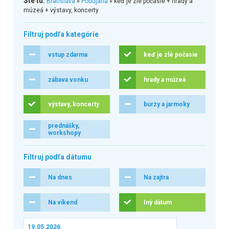
Ste tu:
Bratislava
»
Podujatia
» keď je zlé počasie + hrady a
múzeá + výstavy, koncerty
Filtruj podľa kategórie
vstup zdarma
keď je zlé počasie
zábava vonku
hrady a múzeá
výstavy, koncerty
burzy a jarmoky
prednášky,
workshopy
Filtruj podľa dátumu
Na dnes
Na zajtra
Na víkend
Iný dátum