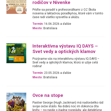
rodičov v Nivenke
Príďte sa poradiť s profesionálkami z OZ Škola
nosenia a laktačnou poradkyňou, ktoré vám v tomto
čase radi všetko vysvetlia a ukážu.
Termín:
16.06.2026 a ďalšie
Mesto:
Bratislava
Interaktívna výstavu IQ DAYS –
Svet vedy a optických klamov
Pozývame vás na interaktívnu výstavu IQ DAYS –
Svet vedy a optických klamov, ktorú si užije celá
rodina!
Termín:
23.05.2026 a ďalšie
Mesto:
Bratislava
Ovce na stope
Pastier George (Hugh Jackman) má nadovšetko rád
svoje ovčie stádo. Na dobrú noc im dokonca číta
knihy – no nejde o žiadne rozprávky, ale detektívne