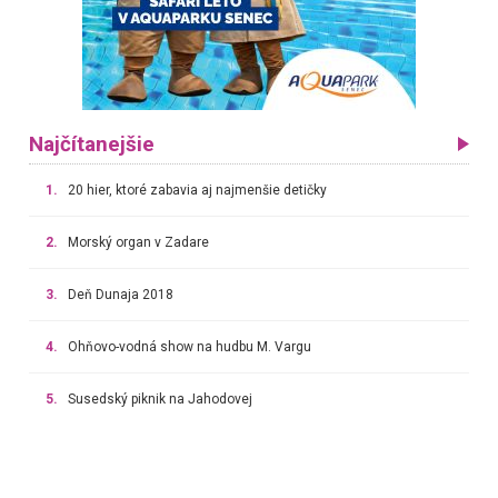
Najčítanejšie
1.
20 hier, ktoré zabavia aj najmenšie detičky
2.
Morský organ v Zadare
3.
Deň Dunaja 2018
4.
Ohňovo-vodná show na hudbu M. Vargu
5.
Susedský piknik na Jahodovej