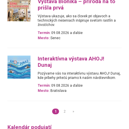
Výstava Bionika – príroda na to
prišla prvá
Výstava ukazuje, ako sa človek pri objavoch a
technických riešeniach inšpiruje svetom rastlín a
živočíchov.
Termín:
09.08.2026 a ďalšie
Mesto:
Senec
Interaktívna výstava AHOJ!
Dunaj
Pozývame vás na interaktívnu výstavu AHOJ! Dunaj,
kde príbehy pritečú priamo k našim návštevníkom.
Termín:
09.08.2026 a ďalšie
Mesto:
Bratislava
1
2
»
Kalendár podujatí