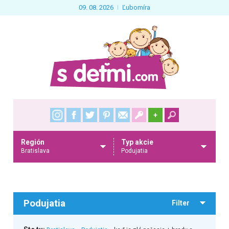
09. 08. 2026
Ľubomíra
+
Región
Typ akcie
Bratislava
Podujatia
Podujatia
Filter