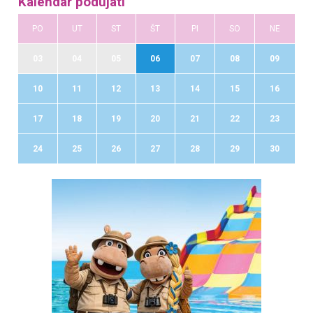
Kalendár podujatí
PO
UT
ST
ŠT
PI
SO
NE
03
04
05
06
07
08
09
10
11
12
13
14
15
16
17
18
19
20
21
22
23
24
25
26
27
28
29
30