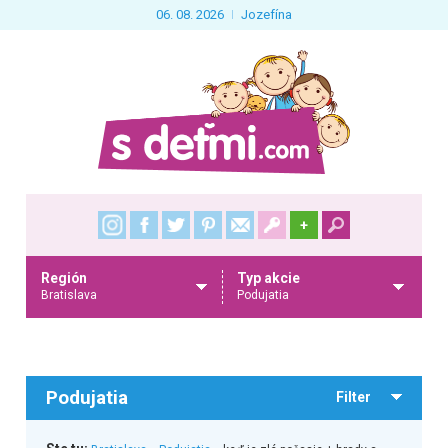
06. 08. 2026
Jozefína
+
Región
Typ akcie
Bratislava
Podujatia
Podujatia
Filter