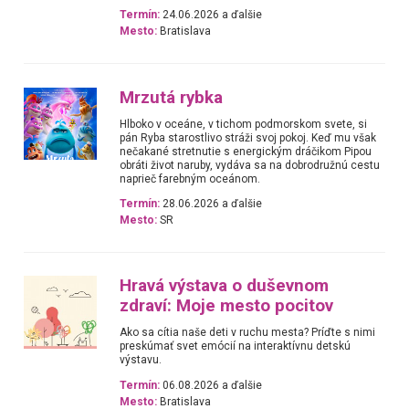
Termín:
24.06.2026 a ďalšie
Mesto:
Bratislava
Mrzutá rybka
Hlboko v oceáne, v tichom podmorskom svete, si
pán Ryba starostlivo stráži svoj pokoj. Keď mu však
nečakané stretnutie s energickým dráčikom Pipou
obráti život naruby, vydáva sa na dobrodružnú cestu
naprieč farebným oceánom.
Termín:
28.06.2026 a ďalšie
Mesto:
SR
Hravá výstava o duševnom
zdraví: Moje mesto pocitov
Ako sa cítia naše deti v ruchu mesta? Príďte s nimi
preskúmať svet emócií na interaktívnu detskú
výstavu.
Termín:
06.08.2026 a ďalšie
Mesto:
Bratislava