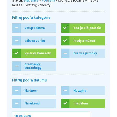
Ste tu:
Bratislava
»
Podujatia
» keď je zlé počasie + hrady a
múzeá + výstavy, koncerty
Filtruj podľa kategórie
vstup zdarma
keď je zlé počasie
zábava vonku
hrady a múzeá
výstavy, koncerty
burzy a jarmoky
prednášky,
workshopy
Filtruj podľa dátumu
Na dnes
Na zajtra
Na víkend
Iný dátum