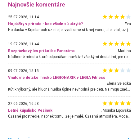
Najnovšie komentáre
25.07.2026, 11:14
Hojdačky v prírode - kde všade sú ukryté?
Eva
Hojdacka v Krpelanoch uz nie je, vysli sme si k nej vcera, ale, zial, uz je znicena. Ak sem planujete cestu len kvoli hojdacke, mozete si ju usetrit. Krasny vyhlad je tu vsak aj bez hojdacky :-)
19.07.2026, 11:44
Rozprávkový les pri kolibe Panoráma
Martina
Nádherné miesto ktoré odporúčam navštíviť všetkými desiatimi, pre rodiny s deťmi, dôchodcom... Proste a jednoducho ozaj rozprávkový les.. určite ešte prídeme. Odniesli sme si na pamiatku krásne tričká,
09.07.2026, 15:15
Vnútorné detské ihrisko LEGIONARIK v LEGIA Fitness
Elena Selecká
Kútik výborný, ale hlučná hudba úplne nevhodná pre deti. Na moju žiadosť o aspoň sušenie nereagovali.
27.06.2026, 16:53
Letné kúpalisko Pezinok
. Monika Lipovská
Úžasné prostredie, napriek tomu, že je malé. Úžasná atmosféra. Voda fantastická a nádherná. Ľudí je pomerne veľa, ale su mili a ohľaduplní. Je veľmi zaujímavé sledovať, ako dokážu spolu športovať cudzí ľudia a bez ohľadu na vek. Vládne tu pohoda. Vnuka neviem dostať z vody. Ďakujem za krásny deň . Urcite sa sem vrátim. Jediný problém je s parkovaním, ale aj ten sa mi podarilo vyriešiť. Monika Bratislava