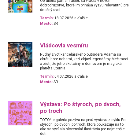
Obľúbená partia hračiek sa vracia v novom
dobrodružstve, ktoré im prináša výzvu relevantnú pre
dnešný svet.
Termín:
18.07.2026 a ďalšie
Mesto:
SR
Vládcovia vesmíru
Nudný život kancelárskeho outsidera Adama sa
obráti hore nohami, keď objaví legendárny Meč moci
a zistí, že jeho skutočným domovom je magická
planéta Eternia.
Termín:
04.07.2026 a ďalšie
Mesto:
SR
Výstava: Po štyroch, po dvoch,
po troch
TOTO! je galéria pozýva na prvú výstavu z cyklu Po
štyroch, po dvoch, po troch, ktorá poukazuje na to,
ako sa vyvíjala slovenská ilustrácia pre najmenšie
deti.