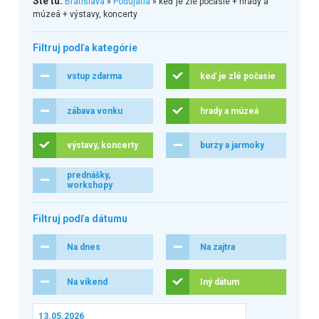
Ste tu:
Bratislava
»
Podujatia
» keď je zlé počasie + hrady a
múzeá + výstavy, koncerty
Filtruj podľa kategórie
vstup zdarma
keď je zlé počasie
zábava vonku
hrady a múzeá
výstavy, koncerty
burzy a jarmoky
prednášky,
workshopy
Filtruj podľa dátumu
Na dnes
Na zajtra
Na víkend
Iný dátum