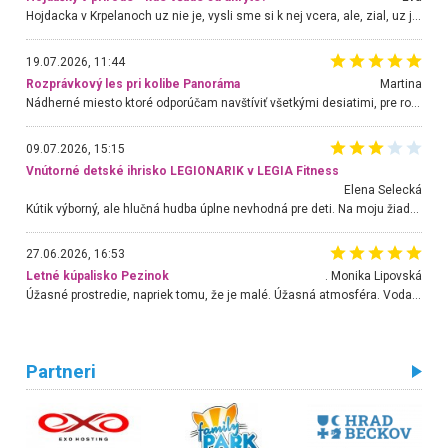
Hojdacka v Krpelanoch uz nie je, vysli sme si k nej vcera, ale, zial, uz je znicena. Ak sem planujete cestu len kvoli hojdacke, mozete si ju usetrit. Krasny vyhlad je tu vsak aj bez hojdacky :-)
19.07.2026, 11:44
Rozprávkový les pri kolibe Panoráma
Martina
Nádherné miesto ktoré odporúčam navštíviť všetkými desiatimi, pre rodiny s deťmi, dôchodcom... Proste a jednoducho ozaj rozprávkový les.. určite ešte prídeme. Odniesli sme si na pamiatku krásne tričká,
09.07.2026, 15:15
Vnútorné detské ihrisko LEGIONARIK v LEGIA Fitness
Elena Selecká
Kútik výborný, ale hlučná hudba úplne nevhodná pre deti. Na moju žiadosť o aspoň sušenie nereagovali.
27.06.2026, 16:53
Letné kúpalisko Pezinok
. Monika Lipovská
Úžasné prostredie, napriek tomu, že je malé. Úžasná atmosféra. Voda fantastická a nádherná. Ľudí je pomerne veľa, ale su mili a ohľaduplní. Je veľmi zaujímavé sledovať, ako dokážu spolu športovať cudzí ľudia a bez ohľadu na vek. Vládne tu pohoda. Vnuka neviem dostať z vody. Ďakujem za krásny deň . Urcite sa sem vrátim. Jediný problém je s parkovaním, ale aj ten sa mi podarilo vyriešiť. Monika Bratislava
Partneri