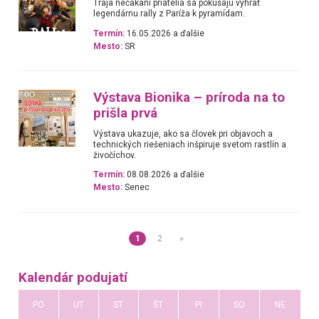
Traja nečakaní priatelia sa pokúšajú vyhrať
legendárnu rally z Paríža k pyramídam.
Termín:
16.05.2026 a ďalšie
Mesto:
SR
Výstava Bionika – príroda na to
prišla prvá
Výstava ukazuje, ako sa človek pri objavoch a
technických riešeniach inšpiruje svetom rastlín a
živočíchov.
Termín:
08.08.2026 a ďalšie
Mesto:
Senec
1
2
»
Kalendár podujatí
PO
UT
ST
ŠT
PI
SO
NE