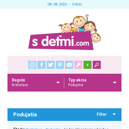
08. 08. 2026
Oskár
+
Región
Typ akcie
Bratislava
Podujatia
Podujatia
Filter