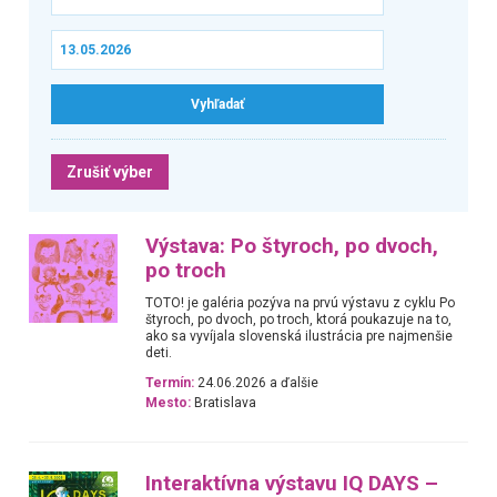
Zrušiť výber
Výstava: Po štyroch, po dvoch,
po troch
TOTO! je galéria pozýva na prvú výstavu z cyklu Po
štyroch, po dvoch, po troch, ktorá poukazuje na to,
ako sa vyvíjala slovenská ilustrácia pre najmenšie
deti.
Termín:
24.06.2026 a ďalšie
Mesto:
Bratislava
Interaktívna výstavu IQ DAYS –