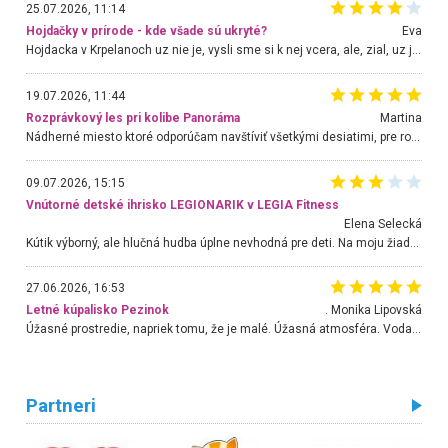
25.07.2026, 11:14
Hojdačky v prírode - kde všade sú ukryté?
Eva
Hojdacka v Krpelanoch uz nie je, vysli sme si k nej vcera, ale, zial, uz je znicena. Ak sem planujete cestu len kvoli hojdacke, mozete si ju usetrit. Krasny vyhlad je tu vsak aj bez hojdacky :-)
19.07.2026, 11:44
Rozprávkový les pri kolibe Panoráma
Martina
Nádherné miesto ktoré odporúčam navštíviť všetkými desiatimi, pre rodiny s deťmi, dôchodcom... Proste a jednoducho ozaj rozprávkový les.. určite ešte prídeme. Odniesli sme si na pamiatku krásne tričká,
09.07.2026, 15:15
Vnútorné detské ihrisko LEGIONARIK v LEGIA Fitness
Elena Selecká
Kútik výborný, ale hlučná hudba úplne nevhodná pre deti. Na moju žiadosť o aspoň sušenie nereagovali.
27.06.2026, 16:53
Letné kúpalisko Pezinok
. Monika Lipovská
Úžasné prostredie, napriek tomu, že je malé. Úžasná atmosféra. Voda fantastická a nádherná. Ľudí je pomerne veľa, ale su mili a ohľaduplní. Je veľmi zaujímavé sledovať, ako dokážu spolu športovať cudzí ľudia a bez ohľadu na vek. Vládne tu pohoda. Vnuka neviem dostať z vody. Ďakujem za krásny deň . Urcite sa sem vrátim. Jediný problém je s parkovaním, ale aj ten sa mi podarilo vyriešiť. Monika Bratislava
Partneri