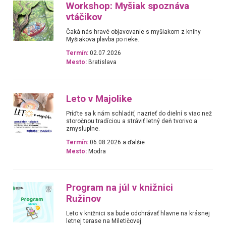
Workshop: Myšiak spoznáva
vtáčikov
Čaká nás hravé objavovanie s myšiakom z knihy
Myšiakova plavba po rieke.
Termín:
02.07.2026
Mesto:
Bratislava
Leto v Majolike
Príďte sa k nám schladiť, nazrieť do dielní s viac než
storočnou tradíciou a stráviť letný deň tvorivo a
zmysluplne.
Termín:
06.08.2026 a ďalšie
Mesto:
Modra
Program na júl v knižnici
Ružinov
Leto v knižnici sa bude odohrávať hlavne na krásnej
letnej terase na Miletičovej.