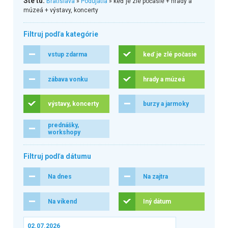
Ste tu:
Bratislava
»
Podujatia
» keď je zlé počasie + hrady a
múzeá + výstavy, koncerty
Filtruj podľa kategórie
vstup zdarma
keď je zlé počasie
zábava vonku
hrady a múzeá
výstavy, koncerty
burzy a jarmoky
prednášky,
workshopy
Filtruj podľa dátumu
Na dnes
Na zajtra
Na víkend
Iný dátum