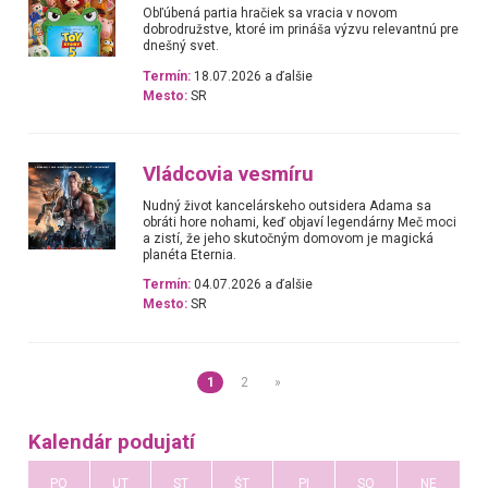
Obľúbená partia hračiek sa vracia v novom
dobrodružstve, ktoré im prináša výzvu relevantnú pre
dnešný svet.
Termín:
18.07.2026 a ďalšie
Mesto:
SR
Vládcovia vesmíru
Nudný život kancelárskeho outsidera Adama sa
obráti hore nohami, keď objaví legendárny Meč moci
a zistí, že jeho skutočným domovom je magická
planéta Eternia.
Termín:
04.07.2026 a ďalšie
Mesto:
SR
1
2
»
Kalendár podujatí
PO
UT
ST
ŠT
PI
SO
NE