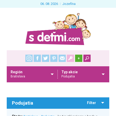
06. 08. 2026
Jozefína
+
Región
Typ akcie
Bratislava
Podujatia
Podujatia
Filter