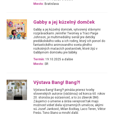
Mesto:
Bratislava
Gabby a jej kúzelný domček
Gabby a jej kúzelný domček, vytvorený slávnymi
rozprávačkami Jennifer Twomey a Traci Paige
Johnson, je multimediálny seriál pre detičky
predškolského veku a ich rodiny, ktorý ich ponorí do
fantastického animovaného sveta plného
rozkošných mačacích postavičiek, ktoré žijú v
Gabbyinom domčeku pre bábiky.
Termín:
19.10.2025 a ďalšie
Mesto:
SR
Výstava Bang! Bang?!
Výstava Bang! Bang?! prináša prierez tvorby
slovenských autorov (väčšinou) od konca 60. rokov
20. storočia po súčasnosť, a to zo zbierok SNG.
Záujemci o umenie a širšia verejnosť tak majú
možnosť vidieť diela významných umelcov, akými
sú Jozef Jankovič, Milan Bočkay, Laco Teren, Viktor
Frešo, Tono Stano a mnohí ďalší.