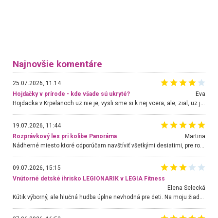
Najnovšie komentáre
25.07.2026, 11:14
Hojdačky v prírode - kde všade sú ukryté?
Eva
Hojdacka v Krpelanoch uz nie je, vysli sme si k nej vcera, ale, zial, uz je znicena. Ak sem planujete cestu len kvoli hojdacke, mozete si ju usetrit. Krasny vyhlad je tu vsak aj bez hojdacky :-)
19.07.2026, 11:44
Rozprávkový les pri kolibe Panoráma
Martina
Nádherné miesto ktoré odporúčam navštíviť všetkými desiatimi, pre rodiny s deťmi, dôchodcom... Proste a jednoducho ozaj rozprávkový les.. určite ešte prídeme. Odniesli sme si na pamiatku krásne tričká,
09.07.2026, 15:15
Vnútorné detské ihrisko LEGIONARIK v LEGIA Fitness
Elena Selecká
Kútik výborný, ale hlučná hudba úplne nevhodná pre deti. Na moju žiadosť o aspoň sušenie nereagovali.