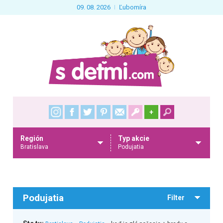
09. 08. 2026
Ľubomíra
+
Región
Typ akcie
Bratislava
Podujatia
Podujatia
Filter