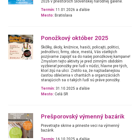
2026 v priestoroch Slovenskej národnej galérie.
Termín:
11.01.2026 a ďalšie
Mesto:
Bratislava
Ponožkový október 2025
Škôlky, školy, knižnice, hasiči, policajti, politici,
jednotlivci, firmy, obce, mestá, Vás všetkých
pozývame zapojiť sa do našej ponožkovej kampane!
Zmyslom tejto aktivity je pred zimným obdobím
vyzbierať ponožky pre ľudí v núdzi, hlavne pre tých,
ktorí žijú na ulici. Zistilo sa, že najžiadanejšou
časťou oblečenia v charitách a organizáciách
starajúcich sa o takých ľudí sú práve ponožky.
Termín:
31.10.2025 a ďalšie
Mesto:
Celá SR
Prešporovský výmenný bazárik
Prevetrajte skrine a prineste veci na výmenný
bazárik.
Termín:
16.10.2025 a ďalšie