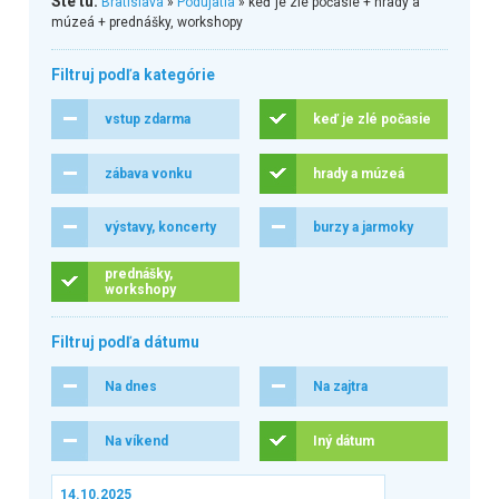
Ste tu:
Bratislava
»
Podujatia
» keď je zlé počasie + hrady a
múzeá + prednášky, workshopy
Filtruj podľa kategórie
vstup zdarma
keď je zlé počasie
zábava vonku
hrady a múzeá
výstavy, koncerty
burzy a jarmoky
prednášky,
workshopy
Filtruj podľa dátumu
Na dnes
Na zajtra
Na víkend
Iný dátum