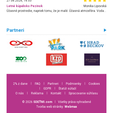
27.06.2026, 16:53
Letné kúpalisko Pezinok
. Monika Lipovská
Úžasné prostredie, napriek tomu, že je malé. Úžasná atmosféra. Voda fantastická a nádherná. Ľudí je pomerne veľa, ale su mili a ohľaduplní. Je veľmi zaujímavé sledovať, ako dokážu spolu športovať cudzí ľudia a bez ohľadu na vek. Vládne tu pohoda. Vnuka neviem dostať z vody. Ďakujem za krásny deň . Urcite sa sem vrátim. Jediný problém je s parkovaním, ale aj ten sa mi podarilo vyriešiť. Monika Bratislava
Partneri
2% z dane
l
FAQ
l
Partneri
l
Podmienky
l
Cookies
l
GDPR
l
Štatút súťaží
O nás
l
Reklama
l
Kontakt
l
Spracovanie súhlasu
© 2026
SDEŤMI.com
l
Všetky práva vyhradené
Tvorba web stránky:
Webmax