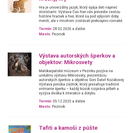
Hra je univerzálny jazyk, ktorý spája deti naprieč
storočiami. Výstava Čas hier vás prevedie cestou
histórie hračiek a hier, ktoré sa pod vplyvom doby
menili, ale v mnohom zostávali prekvapivo rovnaké.
Termín:
28.02.2026 a ďalšie
Mesto:
Pezinok
Výstava autorských šperkov a
objektov: Mikrosvety
Malokarpatské múzeum v Pezinku pozýva na
unikátnu výstavu Mikrosvety, prezentáciu
autorských šperkov a objektov Soni Ďateľ Kozákovej.
Výstava ponúka zážitok, ktorý presahuje tradičné
vnímanie šperku – každý kúsok rozpráva príbeh a
vyzýva diváka k interakcii a dotyku.
Termín:
05.12.2025 a ďalšie
Mesto:
Pezinok
Tafiti a kamoši z púšte