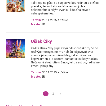
Tafiti žije na púšti so svojou veľkou rodinou a drží sa
pravidla, že surikaty sa držia len svojich a
nekamarátia s nikým zvonku, kde číha priveľa
nebezpečenstiev.
Termín:
23.11.2025 a ďalšie
Mesto:
SR
Ušiak Čiky
Keďže Ušiak Čiky prijal svoju odlišnosť ako to, čo ho
robí výnimočným, nič mu nebráni objavovať svet
spolu s jeho pomocníkmi Meg, odborníčkou na
bojové umenia, a Abeom, sarkastickou korytnačkou.
Nečakané stretnutie s Ginou, jeho sestrou, radikálne
zmení jeho plány.
Termín:
30.11.2025 a ďalšie
Mesto:
SR
1
2
»