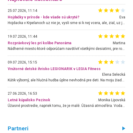
25.07.2026, 11:14
Hojdačky v prírode - kde všade sú ukryté?
Eva
Hojdacka v Krpelanoch uz nie je, vysli sme si k nej vcera, ale, zial, uz je znicena. Ak sem planujete cestu len kvoli hojdacke, mozete si ju usetrit. Krasny vyhlad je tu vsak aj bez hojdacky :-)
19.07.2026, 11:44
Rozprávkový les pri kolibe Panoráma
Martina
Nádherné miesto ktoré odporúčam navštíviť všetkými desiatimi, pre rodiny s deťmi, dôchodcom... Proste a jednoducho ozaj rozprávkový les.. určite ešte prídeme. Odniesli sme si na pamiatku krásne tričká,
09.07.2026, 15:15
Vnútorné detské ihrisko LEGIONARIK v LEGIA Fitness
Elena Selecká
Kútik výborný, ale hlučná hudba úplne nevhodná pre deti. Na moju žiadosť o aspoň sušenie nereagovali.
27.06.2026, 16:53
Letné kúpalisko Pezinok
. Monika Lipovská
Úžasné prostredie, napriek tomu, že je malé. Úžasná atmosféra. Voda fantastická a nádherná. Ľudí je pomerne veľa, ale su mili a ohľaduplní. Je veľmi zaujímavé sledovať, ako dokážu spolu športovať cudzí ľudia a bez ohľadu na vek. Vládne tu pohoda. Vnuka neviem dostať z vody. Ďakujem za krásny deň . Urcite sa sem vrátim. Jediný problém je s parkovaním, ale aj ten sa mi podarilo vyriešiť. Monika Bratislava
Partneri