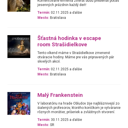
Komentované kŕmenia zvierat budú prebiehať počas
jesenných prázdnin každý deň!
Termín:
02.11.2025 a ďalšie
Mesto:
Bratislava
Šťastná hodinka v escape
room Strašidielkove
Tento víkend máme v Strašidielkove zmenené
otváracie hodiny. Máme pre vás pripravených pár
skvelých akcií.
Termín:
02.11.2025 a ďalšie
Mesto:
Bratislava
Malý Frankenstein
V laboratóriu na hrade Obludov žije najbláznivejší zo
šialených profesorov, ktorého koníčkom je vytváranie
rôznych monštier, príšeriek a zvláštnych stvorení.
Termín:
30.11.2025 a ďalšie
Mesto:
SR