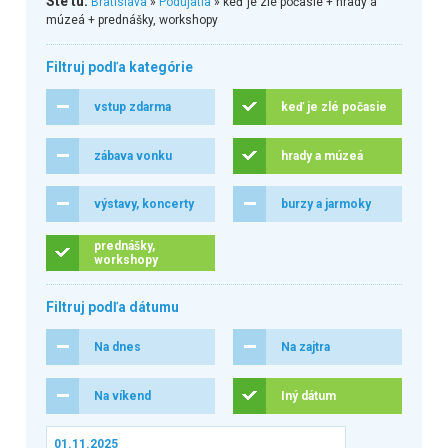
Ste tu:
Bratislava
»
Podujatia
» keď je zlé počasie + hrady a
múzeá + prednášky, workshopy
Filtruj podľa kategórie
vstup zdarma
keď je zlé počasie
zábava vonku
hrady a múzeá
výstavy, koncerty
burzy a jarmoky
prednášky,
workshopy
Filtruj podľa dátumu
Na dnes
Na zajtra
Na víkend
Iný dátum