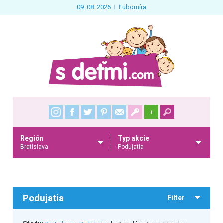
09. 08. 2026
Ľubomíra
+
Región
Typ akcie
Bratislava
Podujatia
Podujatia
Filter