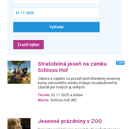
Zrušiť výber
Strašidelná jeseň na zámku
TOP
Schloss Hof
Zábava a napätie na pozadí pestrofarebnej jesennej
kulisy zámockého areálu sľubujú nezabudnuteľný
zážitok pre malých aj veľkých.
Termín:
02.11.2025 a ďalšie
Mesto:
Schloss Hof (AT)
Jesenné prázdniny v ZOO