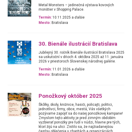
Metal Monsters – jedinečná výstava kovových
monštier v Shopping Palace.
Termín:
10.11.2025 a ďalšie
Mesto:
Bratislava
30. Bienále ilustrácií Bratislava
Jubilejný 30. ročník Bienále ilustrácií Bratislava 2025
sa uskutoční v dňoch 4. októbra 2025 až 11. januára
2026 v priestoroch Slovenskej národnej galérie.
Termín:
11.01.2026 a ďalšie
Mesto:
Bratislava
Ponožkový október 2025
Škôlky, školy, knižnice, hasiči, policajti, politici,
jednotlivci, firmy, obce, mestá, Vás všetkých
pozývame zapojiť sa do našej ponožkovej kampane!
Zmyslom tejto aktivity je pred zimným obdobím
vyzbierať ponožky pre ľudí v núdzi, hlavne pre tých,
ktorí žijú na ulici. Zistilo sa, že najžiadanejšou
časťou oblečenia v charitách a organizáciách