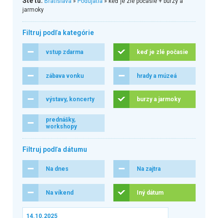
Ste tu:
Bratislava
»
Podujatia
» keď je zlé počasie + burzy a
jarmoky
Filtruj podľa kategórie
vstup zdarma
keď je zlé počasie
zábava vonku
hrady a múzeá
výstavy, koncerty
burzy a jarmoky
prednášky,
workshopy
Filtruj podľa dátumu
Na dnes
Na zajtra
Na víkend
Iný dátum