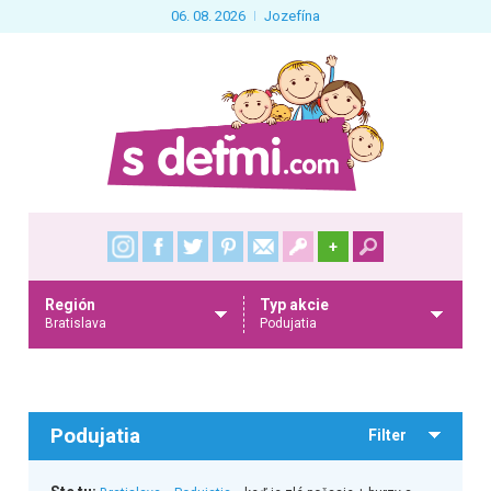
06. 08. 2026
Jozefína
+
Región
Typ akcie
Bratislava
Podujatia
Podujatia
Filter