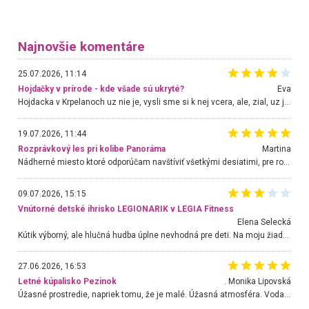
Najnovšie komentáre
25.07.2026, 11:14
Hojdačky v prírode - kde všade sú ukryté?
Eva
Hojdacka v Krpelanoch uz nie je, vysli sme si k nej vcera, ale, zial, uz je znicena. Ak sem planujete cestu len kvoli hojdacke, mozete si ju usetrit. Krasny vyhlad je tu vsak aj bez hojdacky :-)
19.07.2026, 11:44
Rozprávkový les pri kolibe Panoráma
Martina
Nádherné miesto ktoré odporúčam navštíviť všetkými desiatimi, pre rodiny s deťmi, dôchodcom... Proste a jednoducho ozaj rozprávkový les.. určite ešte prídeme. Odniesli sme si na pamiatku krásne tričká,
09.07.2026, 15:15
Vnútorné detské ihrisko LEGIONARIK v LEGIA Fitness
Elena Selecká
Kútik výborný, ale hlučná hudba úplne nevhodná pre deti. Na moju žiadosť o aspoň sušenie nereagovali.
27.06.2026, 16:53
Letné kúpalisko Pezinok
. Monika Lipovská
Úžasné prostredie, napriek tomu, že je malé. Úžasná atmosféra. Voda fantastická a nádherná. Ľudí je pomerne veľa, ale su mili a ohľaduplní. Je veľmi zaujímavé sledovať, ako dokážu spolu športovať cudzí ľudia a bez ohľadu na vek. Vládne tu pohoda. Vnuka neviem dostať z vody. Ďakujem za krásny deň . Urcite sa sem vrátim. Jediný problém je s parkovaním, ale aj ten sa mi podarilo vyriešiť. Monika Bratislava