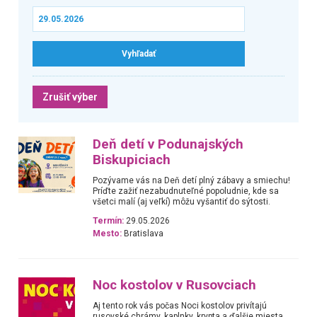
Zrušiť výber
Deň detí v Podunajských
Biskupiciach
Pozývame vás na Deň detí plný zábavy a smiechu!
Príďte zažiť nezabudnuteľné popoludnie, kde sa
všetci malí (aj veľkí) môžu vyšantiť do sýtosti.
Termín:
29.05.2026
Mesto:
Bratislava
Noc kostolov v Rusovciach
Aj tento rok vás počas Noci kostolov privítajú
rusovské chrámy, kaplnky, krypta a ďalšie miesta,