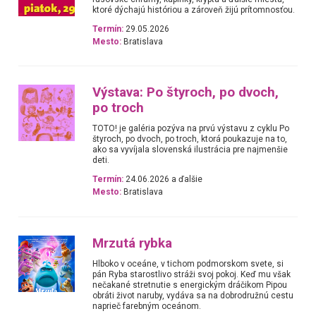
ktoré dýchajú históriou a zároveň žijú prítomnosťou.
Termín:
29.05.2026
Mesto:
Bratislava
Výstava: Po štyroch, po dvoch,
po troch
TOTO! je galéria pozýva na prvú výstavu z cyklu Po
štyroch, po dvoch, po troch, ktorá poukazuje na to,
ako sa vyvíjala slovenská ilustrácia pre najmenšie
deti.
Termín:
24.06.2026 a ďalšie
Mesto:
Bratislava
Mrzutá rybka
Hlboko v oceáne, v tichom podmorskom svete, si
pán Ryba starostlivo stráži svoj pokoj. Keď mu však
nečakané stretnutie s energickým dráčikom Pipou
obráti život naruby, vydáva sa na dobrodružnú cestu
naprieč farebným oceánom.