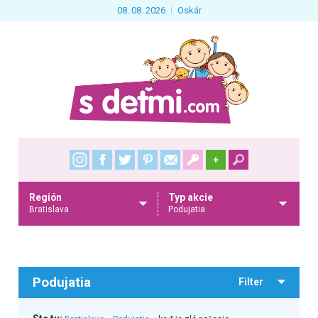
08. 08. 2026
Oskár
+
Región
Typ akcie
Bratislava
Podujatia
Podujatia
Filter