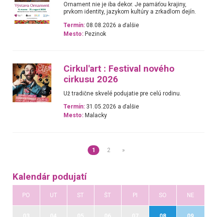
Ornament nie je iba dekor. Je pamäťou krajiny,
prvkom identity, jazykom kultúry a zrkadlom dejín.
Termín:
08.08.2026 a ďalšie
Mesto:
Pezinok
Cirkul'art : Festival nového
cirkusu 2026
Už tradične skvelé podujatie pre celú rodinu.
Termín:
31.05.2026 a ďalšie
Mesto:
Malacky
1
2
»
Kalendár podujatí
PO
UT
ST
ŠT
PI
SO
NE
03
04
05
06
07
08
09