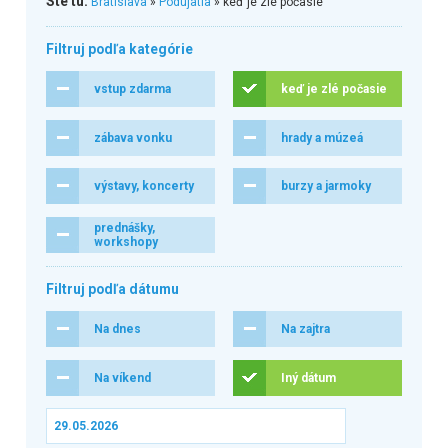
Ste tu:
Bratislava
»
Podujatia
» keď je zlé počasie
Filtruj podľa kategórie
vstup zdarma
keď je zlé počasie
zábava vonku
hrady a múzeá
výstavy, koncerty
burzy a jarmoky
prednášky,
workshopy
Filtruj podľa dátumu
Na dnes
Na zajtra
Na víkend
Iný dátum