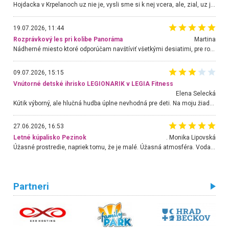
Hojdacka v Krpelanoch uz nie je, vysli sme si k nej vcera, ale, zial, uz je znicena. Ak sem planujete cestu len kvoli hojdacke, mozete si ju usetrit. Krasny vyhlad je tu vsak aj bez hojdacky :-)
19.07.2026, 11:44
Rozprávkový les pri kolibe Panoráma
Martina
Nádherné miesto ktoré odporúčam navštíviť všetkými desiatimi, pre rodiny s deťmi, dôchodcom... Proste a jednoducho ozaj rozprávkový les.. určite ešte prídeme. Odniesli sme si na pamiatku krásne tričká,
09.07.2026, 15:15
Vnútorné detské ihrisko LEGIONARIK v LEGIA Fitness
Elena Selecká
Kútik výborný, ale hlučná hudba úplne nevhodná pre deti. Na moju žiadosť o aspoň sušenie nereagovali.
27.06.2026, 16:53
Letné kúpalisko Pezinok
. Monika Lipovská
Úžasné prostredie, napriek tomu, že je malé. Úžasná atmosféra. Voda fantastická a nádherná. Ľudí je pomerne veľa, ale su mili a ohľaduplní. Je veľmi zaujímavé sledovať, ako dokážu spolu športovať cudzí ľudia a bez ohľadu na vek. Vládne tu pohoda. Vnuka neviem dostať z vody. Ďakujem za krásny deň . Urcite sa sem vrátim. Jediný problém je s parkovaním, ale aj ten sa mi podarilo vyriešiť. Monika Bratislava
Partneri