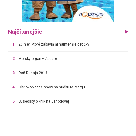
Najčítanejšie
1.
20 hier, ktoré zabavia aj najmenšie detičky
2.
Morský organ v Zadare
3.
Deň Dunaja 2018
4.
Ohňovo-vodná show na hudbu M. Vargu
5.
Susedský piknik na Jahodovej