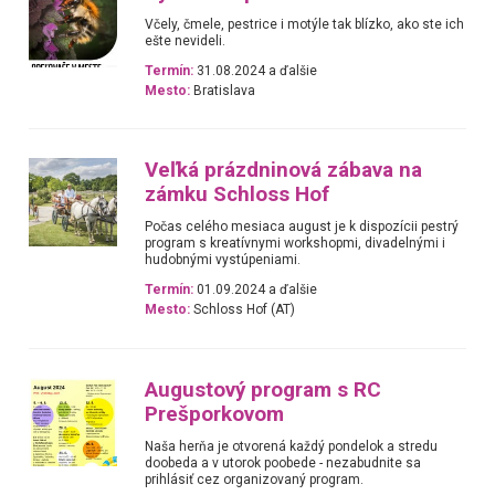
Včely, čmele, pestrice i motýle tak blízko, ako ste ich
ešte nevideli.
Termín:
31.08.2024 a ďalšie
Mesto:
Bratislava
Veľká prázdninová zábava na
zámku Schloss Hof
Počas celého mesiaca august je k dispozícii pestrý
program s kreatívnymi workshopmi, divadelnými i
hudobnými vystúpeniami.
Termín:
01.09.2024 a ďalšie
Mesto:
Schloss Hof (AT)
Augustový program s RC
Prešporkovom
Naša herňa je otvorená každý pondelok a stredu
doobeda a v utorok poobede - nezabudnite sa
prihlásiť cez organizovaný program.