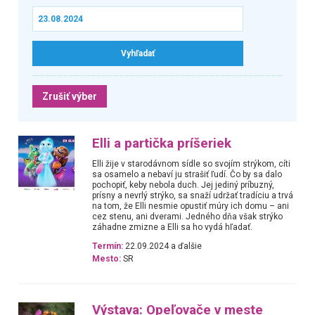
Zrušiť výber
Elli a partička príšeriek
Elli žije v starodávnom sídle so svojím strýkom, cíti
sa osamelo a nebaví ju strašiť ľudí. Čo by sa dalo
pochopiť, keby nebola duch. Jej jediný príbuzný,
prísny a nevrlý strýko, sa snaží udržať tradíciu a trvá
na tom, že Elli nesmie opustiť múry ich domu – ani
cez stenu, ani dverami. Jedného dňa však strýko
záhadne zmizne a Elli sa ho vydá hľadať.
Termín:
22.09.2024 a ďalšie
Mesto:
SR
Výstava: Opeľovače v meste