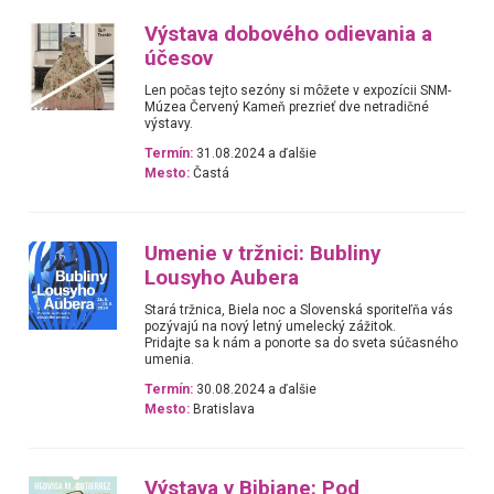
Výstava dobového odievania a
účesov
Len počas tejto sezóny si môžete v expozícii SNM-
Múzea Červený Kameň prezrieť dve netradičné
výstavy.
Termín:
31.08.2024 a ďalšie
Mesto:
Častá
Umenie v tržnici: Bubliny
Lousyho Aubera
Stará tržnica, Biela noc a Slovenská sporiteľňa vás
pozývajú na nový letný umelecký zážitok.
Pridajte sa k nám a ponorte sa do sveta súčasného
umenia.
Termín:
30.08.2024 a ďalšie
Mesto:
Bratislava
Výstava v Bibiane: Pod