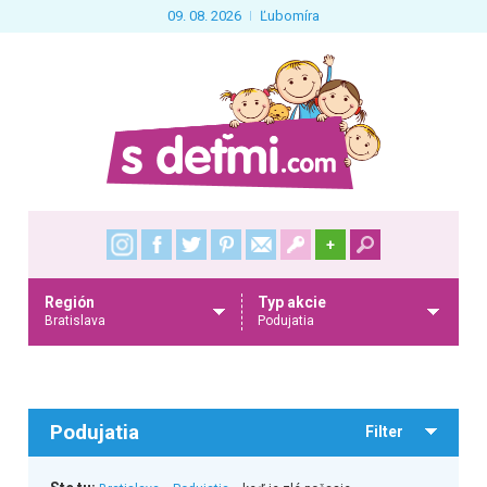
09. 08. 2026
Ľubomíra
+
Región
Typ akcie
Bratislava
Podujatia
Podujatia
Filter