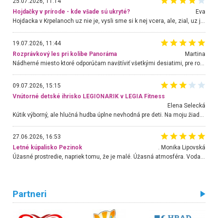
25.07.2026, 11:14
Hojdačky v prírode - kde všade sú ukryté?
Eva
Hojdacka v Krpelanoch uz nie je, vysli sme si k nej vcera, ale, zial, uz je znicena. Ak sem planujete cestu len kvoli hojdacke, mozete si ju usetrit. Krasny vyhlad je tu vsak aj bez hojdacky :-)
19.07.2026, 11:44
Rozprávkový les pri kolibe Panoráma
Martina
Nádherné miesto ktoré odporúčam navštíviť všetkými desiatimi, pre rodiny s deťmi, dôchodcom... Proste a jednoducho ozaj rozprávkový les.. určite ešte prídeme. Odniesli sme si na pamiatku krásne tričká,
09.07.2026, 15:15
Vnútorné detské ihrisko LEGIONARIK v LEGIA Fitness
Elena Selecká
Kútik výborný, ale hlučná hudba úplne nevhodná pre deti. Na moju žiadosť o aspoň sušenie nereagovali.
27.06.2026, 16:53
Letné kúpalisko Pezinok
. Monika Lipovská
Úžasné prostredie, napriek tomu, že je malé. Úžasná atmosféra. Voda fantastická a nádherná. Ľudí je pomerne veľa, ale su mili a ohľaduplní. Je veľmi zaujímavé sledovať, ako dokážu spolu športovať cudzí ľudia a bez ohľadu na vek. Vládne tu pohoda. Vnuka neviem dostať z vody. Ďakujem za krásny deň . Urcite sa sem vrátim. Jediný problém je s parkovaním, ale aj ten sa mi podarilo vyriešiť. Monika Bratislava
Partneri