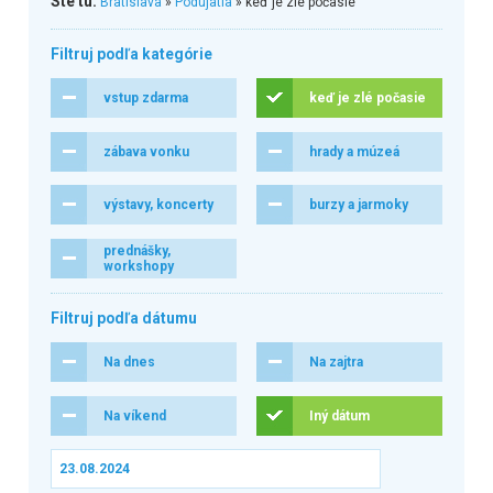
Ste tu:
Bratislava
»
Podujatia
» keď je zlé počasie
Filtruj podľa kategórie
vstup zdarma
keď je zlé počasie
zábava vonku
hrady a múzeá
výstavy, koncerty
burzy a jarmoky
prednášky,
workshopy
Filtruj podľa dátumu
Na dnes
Na zajtra
Na víkend
Iný dátum