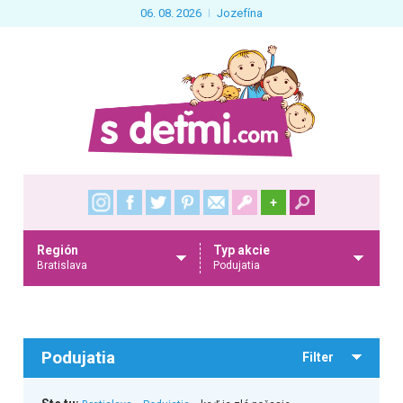
06. 08. 2026
Jozefína
+
Región
Typ akcie
Bratislava
Podujatia
Podujatia
Filter