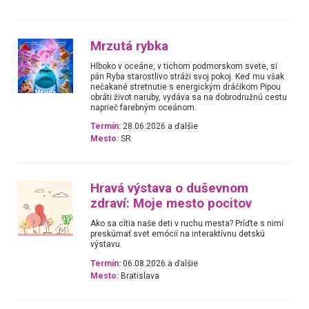
Mrzutá rybka
Hlboko v oceáne, v tichom podmorskom svete, si
pán Ryba starostlivo stráži svoj pokoj. Keď mu však
nečakané stretnutie s energickým dráčikom Pipou
obráti život naruby, vydáva sa na dobrodružnú cestu
naprieč farebným oceánom.
Termín:
28.06.2026 a ďalšie
Mesto:
SR
Hravá výstava o duševnom
zdraví: Moje mesto pocitov
Ako sa cítia naše deti v ruchu mesta? Príďte s nimi
preskúmať svet emócií na interaktívnu detskú
výstavu.
Termín:
06.08.2026 a ďalšie
Mesto:
Bratislava