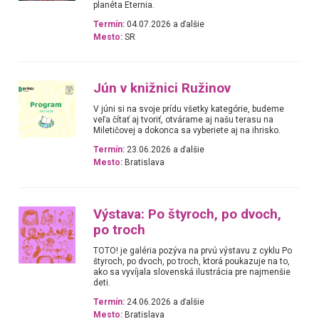
planéta Eternia.
Termín:
04.07.2026 a ďalšie
Mesto:
SR
Jún v knižnici Ružinov
V júni si na svoje prídu všetky kategórie, budeme
veľa čítať aj tvoriť, otvárame aj našu terasu na
Miletičovej a dokonca sa vyberiete aj na ihrisko.
Termín:
23.06.2026 a ďalšie
Mesto:
Bratislava
Výstava: Po štyroch, po dvoch,
po troch
TOTO! je galéria pozýva na prvú výstavu z cyklu Po
štyroch, po dvoch, po troch, ktorá poukazuje na to,
ako sa vyvíjala slovenská ilustrácia pre najmenšie
deti.
Termín:
24.06.2026 a ďalšie
Mesto:
Bratislava