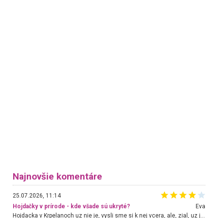
Najnovšie komentáre
25.07.2026, 11:14
Hojdačky v prírode - kde všade sú ukryté?
Eva
Hojdacka v Krpelanoch uz nie je, vysli sme si k nej vcera, ale, zial, uz je znicena. Ak sem planujete cestu len kvoli hojdacke, mozete si ju usetrit. Krasny vyhlad je tu vsak aj bez hojdacky :-)