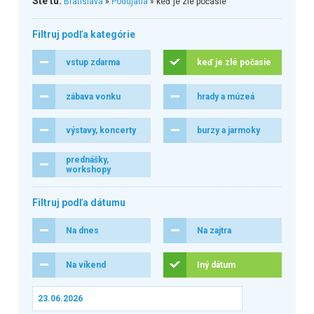
Ste tu:
Bratislava
»
Podujatia
» keď je zlé počasie
Filtruj podľa kategórie
vstup zdarma
keď je zlé počasie
zábava vonku
hrady a múzeá
výstavy, koncerty
burzy a jarmoky
prednášky,
workshopy
Filtruj podľa dátumu
Na dnes
Na zajtra
Na víkend
Iný dátum