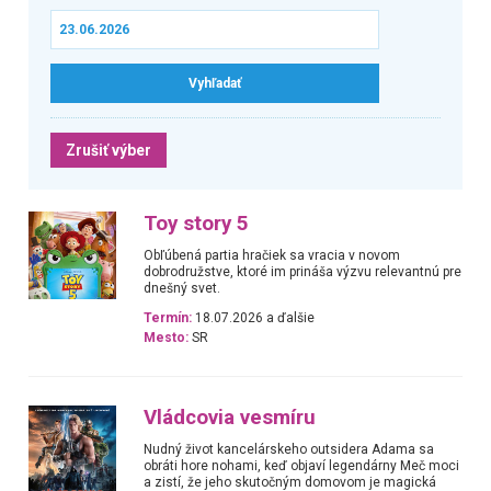
Zrušiť výber
Toy story 5
Obľúbená partia hračiek sa vracia v novom
dobrodružstve, ktoré im prináša výzvu relevantnú pre
dnešný svet.
Termín:
18.07.2026 a ďalšie
Mesto:
SR
Vládcovia vesmíru
Nudný život kancelárskeho outsidera Adama sa
obráti hore nohami, keď objaví legendárny Meč moci
a zistí, že jeho skutočným domovom je magická