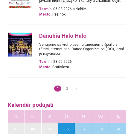
prvkom identity, jazykom kultúry a zrkadlom dejín.
Termín:
06.08.2026 a ďalšie
Mesto:
Pezinok
Danubia Halo Halo
Venujeme sa vrcholovému tanečnému športu v
rámci International Dance Organization (IDO), ktorá
je najväčšou
Termín:
23.06.2026
Mesto:
Bratislava
1
2
»
Kalendár podujatí
PO
UT
ST
ŠT
PI
SO
NE
03
04
05
06
07
08
09