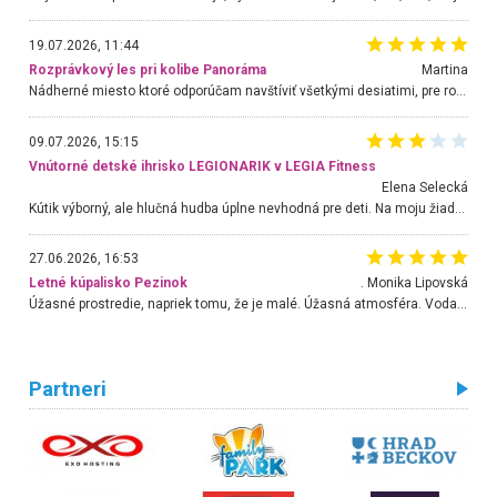
19.07.2026, 11:44
Rozprávkový les pri kolibe Panoráma
Martina
Nádherné miesto ktoré odporúčam navštíviť všetkými desiatimi, pre rodiny s deťmi, dôchodcom... Proste a jednoducho ozaj rozprávkový les.. určite ešte prídeme. Odniesli sme si na pamiatku krásne tričká,
09.07.2026, 15:15
Vnútorné detské ihrisko LEGIONARIK v LEGIA Fitness
Elena Selecká
Kútik výborný, ale hlučná hudba úplne nevhodná pre deti. Na moju žiadosť o aspoň sušenie nereagovali.
27.06.2026, 16:53
Letné kúpalisko Pezinok
. Monika Lipovská
Úžasné prostredie, napriek tomu, že je malé. Úžasná atmosféra. Voda fantastická a nádherná. Ľudí je pomerne veľa, ale su mili a ohľaduplní. Je veľmi zaujímavé sledovať, ako dokážu spolu športovať cudzí ľudia a bez ohľadu na vek. Vládne tu pohoda. Vnuka neviem dostať z vody. Ďakujem za krásny deň . Urcite sa sem vrátim. Jediný problém je s parkovaním, ale aj ten sa mi podarilo vyriešiť. Monika Bratislava
Partneri