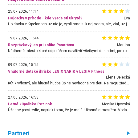
25.07.2026, 11:14
Hojdačky v prírode - kde všade sú ukryté?
Eva
Hojdacka v Krpelanoch uz nie je, vysli sme si k nej vcera, ale, zial, uz je znicena. Ak sem planujete cestu len kvoli hojdacke, mozete si ju usetrit. Krasny vyhlad je tu vsak aj bez hojdacky :-)
19.07.2026, 11:44
Rozprávkový les pri kolibe Panoráma
Martina
Nádherné miesto ktoré odporúčam navštíviť všetkými desiatimi, pre rodiny s deťmi, dôchodcom... Proste a jednoducho ozaj rozprávkový les.. určite ešte prídeme. Odniesli sme si na pamiatku krásne tričká,
09.07.2026, 15:15
Vnútorné detské ihrisko LEGIONARIK v LEGIA Fitness
Elena Selecká
Kútik výborný, ale hlučná hudba úplne nevhodná pre deti. Na moju žiadosť o aspoň sušenie nereagovali.
27.06.2026, 16:53
Letné kúpalisko Pezinok
. Monika Lipovská
Úžasné prostredie, napriek tomu, že je malé. Úžasná atmosféra. Voda fantastická a nádherná. Ľudí je pomerne veľa, ale su mili a ohľaduplní. Je veľmi zaujímavé sledovať, ako dokážu spolu športovať cudzí ľudia a bez ohľadu na vek. Vládne tu pohoda. Vnuka neviem dostať z vody. Ďakujem za krásny deň . Urcite sa sem vrátim. Jediný problém je s parkovaním, ale aj ten sa mi podarilo vyriešiť. Monika Bratislava
Partneri