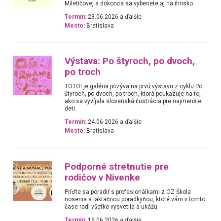
Miletičovej a dokonca sa vyberiete aj na ihrisko.
Termín:
23.06.2026 a ďalšie
Mesto:
Bratislava
Výstava: Po štyroch, po dvoch,
po troch
TOTO! je galéria pozýva na prvú výstavu z cyklu Po
štyroch, po dvoch, po troch, ktorá poukazuje na to,
ako sa vyvíjala slovenská ilustrácia pre najmenšie
deti.
Termín:
24.06.2026 a ďalšie
Mesto:
Bratislava
Podporné stretnutie pre
rodičov v Nivenke
Príďte sa poradiť s profesionálkami z OZ Škola
nosenia a laktačnou poradkyňou, ktoré vám v tomto
čase radi všetko vysvetlia a ukážu.
Termín:
16.06.2026 a ďalšie