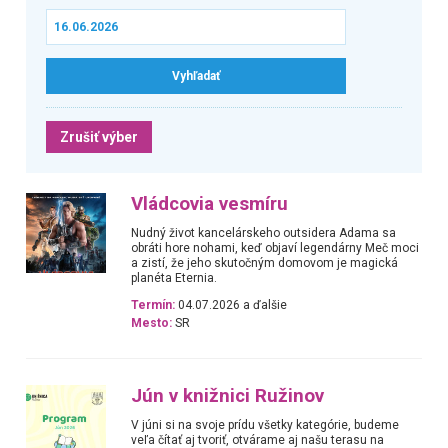
Zrušiť výber
Vládcovia vesmíru
Nudný život kancelárskeho outsidera Adama sa
obráti hore nohami, keď objaví legendárny Meč moci
a zistí, že jeho skutočným domovom je magická
planéta Eternia.
Termín:
04.07.2026 a ďalšie
Mesto:
SR
Jún v knižnici Ružinov
V júni si na svoje prídu všetky kategórie, budeme
veľa čítať aj tvoriť, otvárame aj našu terasu na