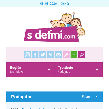
08. 08. 2026
Oskár
+
Región
Typ akcie
Bratislava
Podujatia
Podujatia
Filter