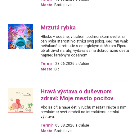
Mesto:
Bratislava
Mrzutá rybka
Hlboko v oceáne, v tichom podmorskom svete, si
pán Ryba starostlivo stráži svoj pokoj. Keď mu však
nečakané stretnutie s energickým dráčikom Pipou
obráti život naruby, vydáva sa na dobrodružnú cestu
naprieč farebným oceánom.
Termín:
28.06.2026 a ďalšie
Mesto:
SR
Hravá výstava o duševnom
zdraví: Moje mesto pocitov
Ako sa cítia naše deti v ruchu mesta? Príďte s nimi
preskúmať svet emócií na interaktívnu detskú
výstavu.
Termín:
08.08.2026 a ďalšie
Mesto:
Bratislava