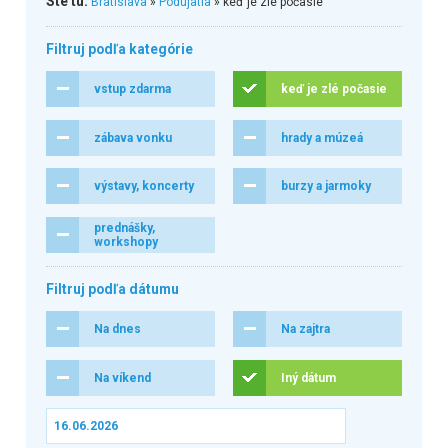
Ste tu:
Bratislava
»
Podujatia
» keď je zlé počasie
Filtruj podľa kategórie
vstup zdarma
keď je zlé počasie
zábava vonku
hrady a múzeá
výstavy, koncerty
burzy a jarmoky
prednášky,
workshopy
Filtruj podľa dátumu
Na dnes
Na zajtra
Na víkend
Iný dátum