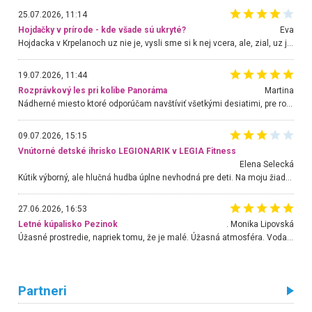
25.07.2026, 11:14
Hojdačky v prírode - kde všade sú ukryté?
Eva
Hojdacka v Krpelanoch uz nie je, vysli sme si k nej vcera, ale, zial, uz je znicena. Ak sem planujete cestu len kvoli hojdacke, mozete si ju usetrit. Krasny vyhlad je tu vsak aj bez hojdacky :-)
19.07.2026, 11:44
Rozprávkový les pri kolibe Panoráma
Martina
Nádherné miesto ktoré odporúčam navštíviť všetkými desiatimi, pre rodiny s deťmi, dôchodcom... Proste a jednoducho ozaj rozprávkový les.. určite ešte prídeme. Odniesli sme si na pamiatku krásne tričká,
09.07.2026, 15:15
Vnútorné detské ihrisko LEGIONARIK v LEGIA Fitness
Elena Selecká
Kútik výborný, ale hlučná hudba úplne nevhodná pre deti. Na moju žiadosť o aspoň sušenie nereagovali.
27.06.2026, 16:53
Letné kúpalisko Pezinok
. Monika Lipovská
Úžasné prostredie, napriek tomu, že je malé. Úžasná atmosféra. Voda fantastická a nádherná. Ľudí je pomerne veľa, ale su mili a ohľaduplní. Je veľmi zaujímavé sledovať, ako dokážu spolu športovať cudzí ľudia a bez ohľadu na vek. Vládne tu pohoda. Vnuka neviem dostať z vody. Ďakujem za krásny deň . Urcite sa sem vrátim. Jediný problém je s parkovaním, ale aj ten sa mi podarilo vyriešiť. Monika Bratislava
Partneri