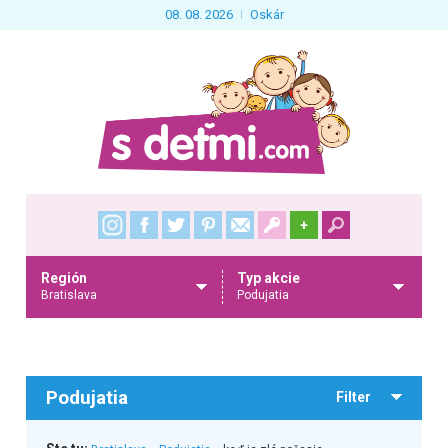
08. 08. 2026
Oskár
+
Región
Typ akcie
Bratislava
Podujatia
Podujatia
Filter