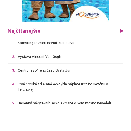
Najčítanejšie
1.
Samsung rozžiari nočnú Bratislavu
2.
Výstava Vincent Van Gogh
3.
Centrum voľného času Svätý Jur
4.
Prvé horské zdieľané e-bicykle nájdete už túto sezónu v
Terchovej
5.
Jesenný návštevník ježko a čo ste o ňom možno nevedeli