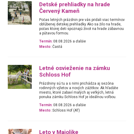
Detské prehliadky na hrade
Červený Kameň
Počas letných prázdnin pre vás pridali viac termínov
obľúbenej detskej prehliadky Ako sa žilo na hrade,
počas ktorej deti spoznajú život na hrade zábavnou
a pútavou formou.
Termín:
08.08.2026 a ďalšie
Mesto:
Častá
Letné osvieženie na zámku
Schloss Hof
Prázdniny sú tu a s nimi prichádza aj sezóna
rodinných výletov a nových zážitkov. Ak hľadáte
miesto, ktoré zabaví malých aj veľkých, letná
ponuka zámku Schloss Hof je ideálnou voľbou.
Termín:
08.08.2026 a ďalšie
Mesto:
Schloss Hof (AT)
Leto v Majolike