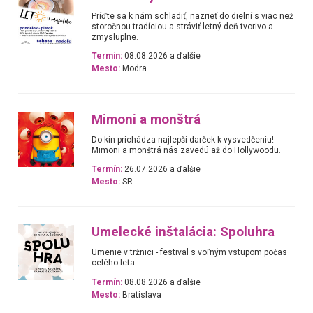
Príďte sa k nám schladiť, nazrieť do dielní s viac než
storočnou tradíciou a stráviť letný deň tvorivo a
zmysluplne.
Termín:
08.08.2026 a ďalšie
Mesto:
Modra
Mimoni a monštrá
Do kín prichádza najlepší darček k vysvedčeniu!
Mimoni a monštrá nás zavedú až do Hollywoodu.
Termín:
26.07.2026 a ďalšie
Mesto:
SR
Umelecké inštalácia: Spoluhra
Umenie v tržnici - festival s voľným vstupom počas
celého leta.
Termín:
08.08.2026 a ďalšie
Mesto:
Bratislava