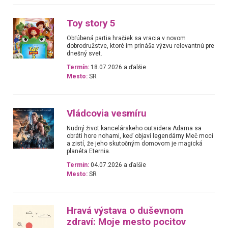
Toy story 5
Obľúbená partia hračiek sa vracia v novom
dobrodružstve, ktoré im prináša výzvu relevantnú pre
dnešný svet.
Termín:
18.07.2026 a ďalšie
Mesto:
SR
Vládcovia vesmíru
Nudný život kancelárskeho outsidera Adama sa
obráti hore nohami, keď objaví legendárny Meč moci
a zistí, že jeho skutočným domovom je magická
planéta Eternia.
Termín:
04.07.2026 a ďalšie
Mesto:
SR
Hravá výstava o duševnom
zdraví: Moje mesto pocitov