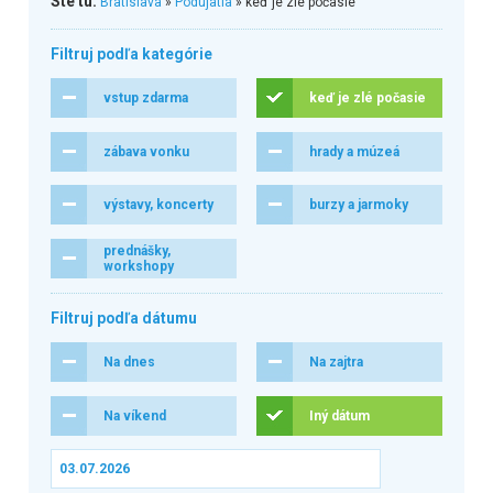
Ste tu:
Bratislava
»
Podujatia
» keď je zlé počasie
Filtruj podľa kategórie
vstup zdarma
keď je zlé počasie
zábava vonku
hrady a múzeá
výstavy, koncerty
burzy a jarmoky
prednášky,
workshopy
Filtruj podľa dátumu
Na dnes
Na zajtra
Na víkend
Iný dátum