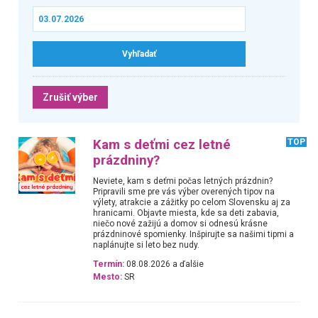
Zrušiť výber
Kam s deťmi cez letné
TOP
prázdniny?
Neviete, kam s deťmi počas letných prázdnin?
Pripravili sme pre vás výber overených tipov na
výlety, atrakcie a zážitky po celom Slovensku aj za
hranicami. Objavte miesta, kde sa deti zabavia,
niečo nové zažijú a domov si odnesú krásne
prázdninové spomienky. Inšpirujte sa našimi tipmi a
naplánujte si leto bez nudy.
Termín:
08.08.2026 a ďalšie
Mesto:
SR