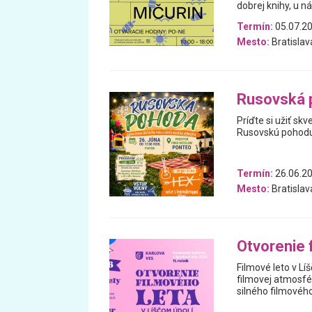
dobrej knihy, u ná
Termín:
05.07.20
Mesto:
Bratislav
Rusovská 
Príďte si užiť s
Rusovskú pohodu
Termín:
26.06.2
Mesto:
Bratislav
Otvorenie 
Filmové leto v Lí
filmovej atmosfé
silného filmového