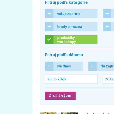
Filtruj podľa kategórie
vstup zdarma
hrady a múzeá
prednášky,
workshopy
Filtruj podľa dátumu
Na dnes
Na zajt
Zrušiť výber