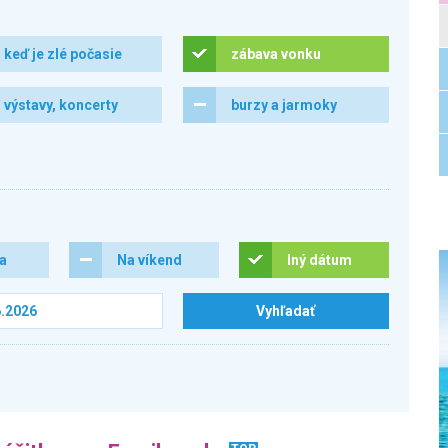
keď je zlé počasie
zábava vonku
výstavy, koncerty
burzy a jarmoky
ra
Na víkend
Iný dátum