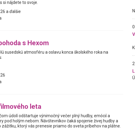
s si nájdete to svoje.
26 a ďalšie
a
0
pohoda s Hexom
kvelú susedskú atmosféru a oslavu konca školského roka na
.
2
L
026
a
filmového leta
ščom údolí odštartuje výnimočný večer plný hudby, emócií a
ry pod holým nebom. Návštevníkov čaká spojenie živej hudby a
 zážitku, ktorý vás prenesie priamo do sveta príbehov na plátne.