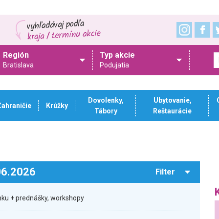
Región
Typ akcie
Bratislava
Podujatia
Dovolenky,
Ubytovanie,
Zahraničie
Krúžky
Tábory
Reštaurácie
.06.2026
Filter
ku + prednášky, workshopy