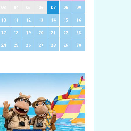
03
04
05
06
07
08
09
10
11
12
13
14
15
16
17
18
19
20
21
22
23
24
25
26
27
28
29
30