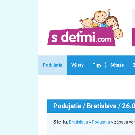
Podujatia
Výlety
Tipy
Súťaže
Podujatia
/ Bratislava / 26
Ste tu:
Bratislava
»
Podujatia
» zábava von