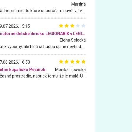
Martina
Nádherné miesto ktoré odporúčam navštíviť všetkými desiatimi, pre rodiny s deťmi, dôchodcom... Proste a jednoducho ozaj rozprávkový les.. určite ešte prídeme. Odniesli sme si na pamiatku krásne tričká,
9.07.2026, 15:15
Vnútorné detské ihrisko LEGIONARIK v LEGIA Fitness
Elena Selecká
Kútik výborný, ale hlučná hudba úplne nevhodná pre deti. Na moju žiadosť o aspoň sušenie nereagovali.
7.06.2026, 16:53
etné kúpalisko Pezinok
. Monika Lipovská
Úžasné prostredie, napriek tomu, že je malé. Úžasná atmosféra. Voda fantastická a nádherná. Ľudí je pomerne veľa, ale su mili a ohľaduplní. Je veľmi zaujímavé sledovať, ako dokážu spolu športovať cudzí ľudia a bez ohľadu na vek. Vládne tu pohoda. Vnuka neviem dostať z vody. Ďakujem za krásny deň . Urcite sa sem vrátim. Jediný problém je s parkovaním, ale aj ten sa mi podarilo vyriešiť. Monika Bratislava