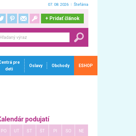
07. 08. 2026
Štefánia
+
Pridať článok
Centrá pre
Oslavy
Obchody
ESHOP
deti
Kalendár podujatí
PO
UT
ST
ŠT
PI
SO
NE