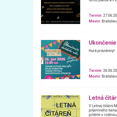
tento piatok a v 
Termín:
27.06.20
Mesto:
Bratislav
Ukončenie
Hurá prázdniny!
Termín:
26.06.2
Mesto:
Bratislav
Letná čitá
V Letnej čitárni 
príjemného tieňa 
prídete s rodino