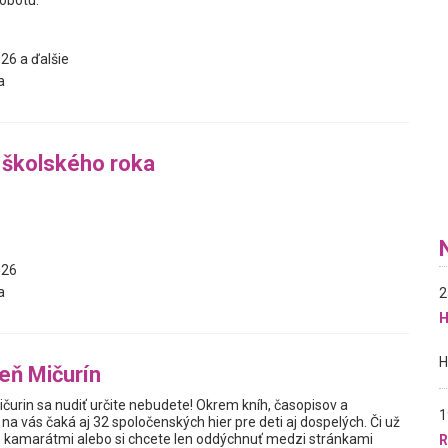
sobotu.
26 a ďalšie
a
 školského roka
026
a
2
H
reň Mičurín
Mičurin sa nudiť určite nebudete! Okrem kníh, časopisov a
1
na vás čaká aj 32 spoločenských hier pre deti aj dospelých. Či už
u, kamarátmi alebo si chcete len oddýchnuť medzi stránkami
R