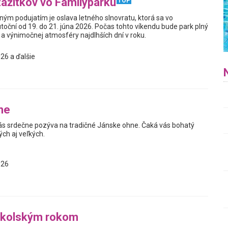
zážitkov vo Familyparku
TOP
ým podujatím je oslava letného slnovratu, ktorá sa vo
toční od 19. do 21. júna 2026. Počas tohto víkendu bude park plný
a výnimočnej atmosféry najdlhších dní v roku.
26 a ďalšie
ne
s srdečne pozýva na tradičné Jánske ohne. Čaká vás bohatý
ch aj veľkých.
026
školským rokom