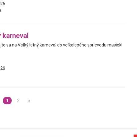
026
a
ý karneval
jte sa na Veľký letný karneval do veľkolepého sprievodu masiek!
026
1
2
»