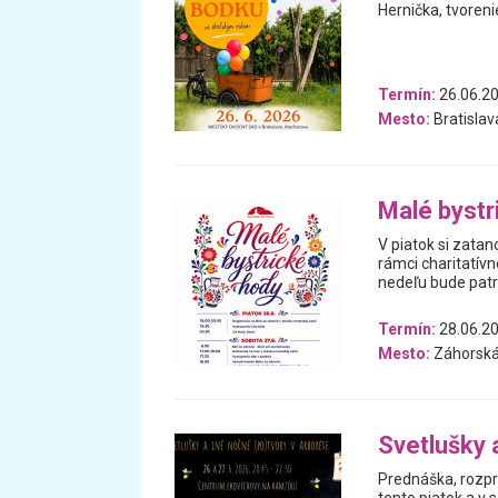
Hernička, tvoreni
Termín:
26.06.2
Mesto:
Bratislav
Malé bystr
V piatok si zatan
rámci charitatív
nedeľu bude patri
Termín:
28.06.20
Mesto:
Záhorská
Svetlušky 
Prednáška, rozpr