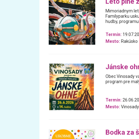
Leto plné 
Mimoriadnym letn
Familyparku usku
hudby, programu 
Termín:
19.07.20
Mesto:
Rakúsko
Jánske oh
Obec Vinosady vá
program pre malý
Termín:
26.06.2
Mesto:
Vinosady
Bodka za 