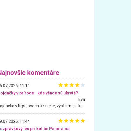
Najnovšie komentáre
5.07.2026, 11:14
ojdačky v prírode - kde všade sú ukryté?
Eva
Hojdacka v Krpelanoch uz nie je, vysli sme si k nej vcera, ale, zial, uz je znicena. Ak sem planujete cestu len kvoli hojdacke, mozete si ju usetrit. Krasny vyhlad je tu vsak aj bez hojdacky :-)
9.07.2026, 11:44
ozprávkový les pri kolibe Panoráma