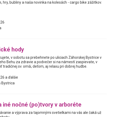
e, hry, bubliny a naša novinka na kolesách - cargo bike zážitkov.
026
a
ické hody
cujete, v sobotu sa prebehnete po uliciach Záhorskej Bystrice v
neho Behu za zdravie a podvečer si na námestí zaspievate, v
ť tradičnej sv. omši, deťom, aj relaxu pri dobrej hudbe.
26 a ďalšie
 Bystrica
a iné nočné (po)tvory v arboréte
ávanie a výprava za tajomnými svetielkami na vás ale čaká už