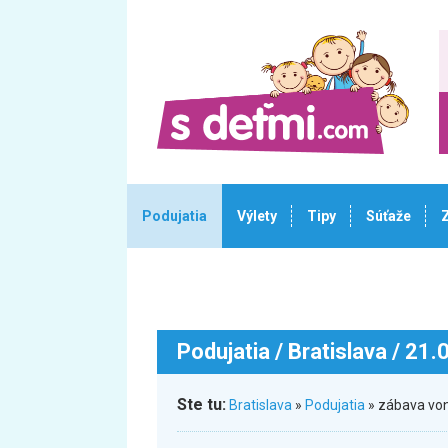
Podujatia
Výlety
Tipy
Súťaže
Podujatia
/ Bratislava / 21
Ste tu:
Bratislava
»
Podujatia
» zábava von