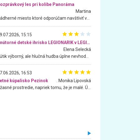
ozprávkový les pri kolibe Panoráma
Martina
Nádherné miesto ktoré odporúčam navštíviť všetkými desiatimi, pre rodiny s deťmi, dôchodcom... Proste a jednoducho ozaj rozprávkový les.. určite ešte prídeme. Odniesli sme si na pamiatku krásne tričká,
9.07.2026, 15:15
Vnútorné detské ihrisko LEGIONARIK v LEGIA Fitness
Elena Selecká
Kútik výborný, ale hlučná hudba úplne nevhodná pre deti. Na moju žiadosť o aspoň sušenie nereagovali.
7.06.2026, 16:53
etné kúpalisko Pezinok
. Monika Lipovská
Úžasné prostredie, napriek tomu, že je malé. Úžasná atmosféra. Voda fantastická a nádherná. Ľudí je pomerne veľa, ale su mili a ohľaduplní. Je veľmi zaujímavé sledovať, ako dokážu spolu športovať cudzí ľudia a bez ohľadu na vek. Vládne tu pohoda. Vnuka neviem dostať z vody. Ďakujem za krásny deň . Urcite sa sem vrátim. Jediný problém je s parkovaním, ale aj ten sa mi podarilo vyriešiť. Monika Bratislava