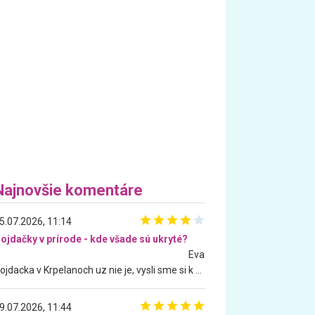
Najnovšie komentáre
5.07.2026, 11:14
ojdačky v prírode - kde všade sú ukryté?
Eva
Hojdacka v Krpelanoch uz nie je, vysli sme si k nej vcera, ale, zial, uz je znicena. Ak sem planujete cestu len kvoli hojdacke, mozete si ju usetrit. Krasny vyhlad je tu vsak aj bez hojdacky :-)
9.07.2026, 11:44