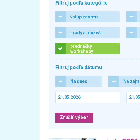
Filtruj podľa kategórie
vstup zdarma
hrady a múzeá
prednášky,
workshopy
Filtruj podľa dátumu
Na dnes
Na zajt
Zrušiť výber