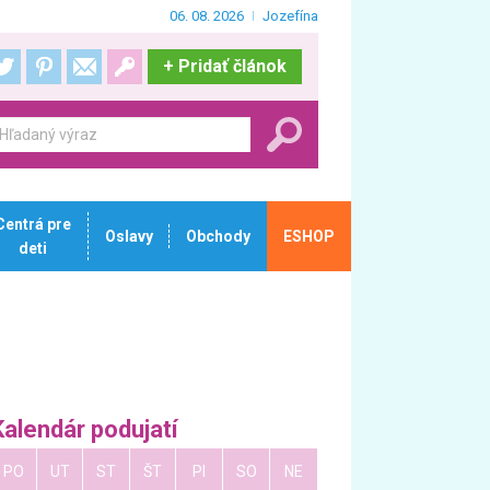
06. 08. 2026
Jozefína
+
Pridať článok
Centrá pre
Oslavy
Obchody
ESHOP
deti
Kalendár podujatí
PO
UT
ST
ŠT
PI
SO
NE