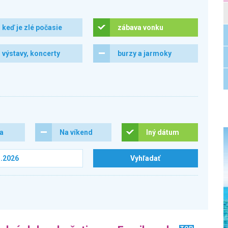
keď je zlé počasie
zábava vonku
výstavy, koncerty
burzy a jarmoky
ra
Na víkend
Iný dátum