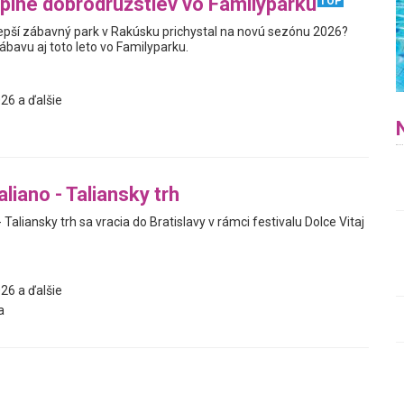
plné dobrodružstiev vo Familyparku
TOP
jlepší zábavný park v Rakúsku prichystal na novú sezónu 2026?
zábavu aj toto leto vo Familyparku.
26 a ďalšie
liano - Taliansky trh
 Taliansky trh sa vracia do Bratislavy v rámci festivalu Dolce Vitaj
26 a ďalšie
a