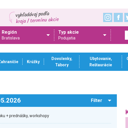
Región
Typ akcie
Bratislava
Podujatia
Dovolenky,
Ubytovanie,
Zahraničie
Krúžky
Tábory
Reštaurácie
.05.2026
Filter
ku + prednášky, workshopy