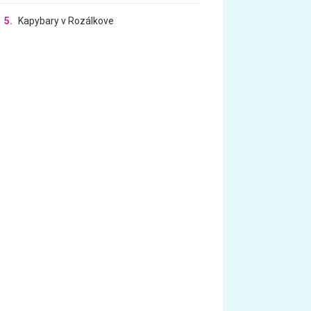
5.
Kapybary v Rozálkove