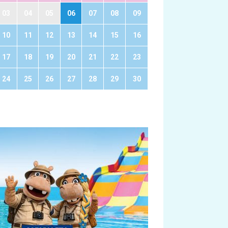
03
04
05
06
07
08
09
10
11
12
13
14
15
16
17
18
19
20
21
22
23
24
25
26
27
28
29
30