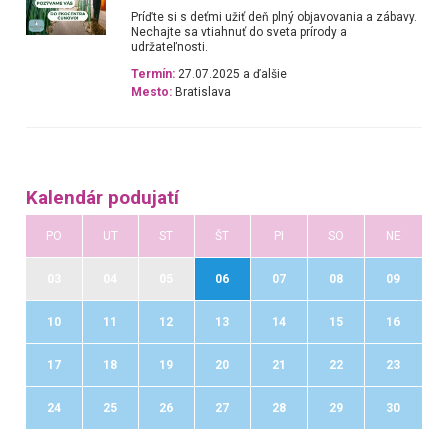
Príďte si s deťmi užiť deň plný objavovania a zábavy.
Nechajte sa vtiahnuť do sveta prírody a
udržateľnosti.
Termín:
27.07.2025 a ďalšie
Mesto:
Bratislava
Kalendár podujatí
PO
UT
ST
ŠT
PI
SO
NE
03
04
05
06
07
08
09
10
11
12
13
14
15
16
17
18
19
20
21
22
23
24
25
26
27
28
29
30