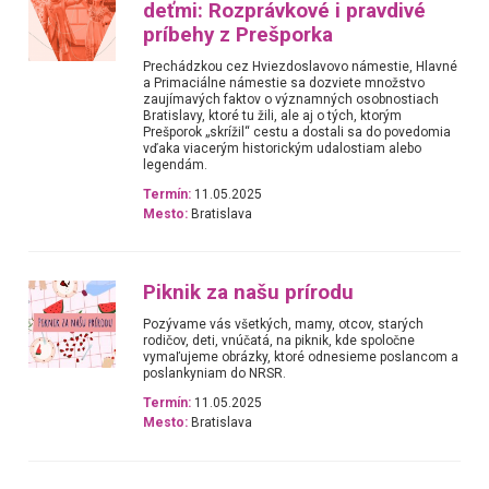
deťmi: Rozprávkové i pravdivé
príbehy z Prešporka
Prechádzkou cez Hviezdoslavovo námestie, Hlavné
a Primaciálne námestie sa dozviete množstvo
zaujímavých faktov o významných osobnostiach
Bratislavy, ktoré tu žili, ale aj o tých, ktorým
Prešporok „skrížil“ cestu a dostali sa do povedomia
vďaka viacerým historickým udalostiam alebo
legendám.
Termín:
11.05.2025
Mesto:
Bratislava
Piknik za našu prírodu
Pozývame vás všetkých, mamy, otcov, starých
rodičov, deti, vnúčatá, na piknik, kde spoločne
vymaľujeme obrázky, ktoré odnesieme poslancom a
poslankyniam do NRSR.
Termín:
11.05.2025
Mesto:
Bratislava