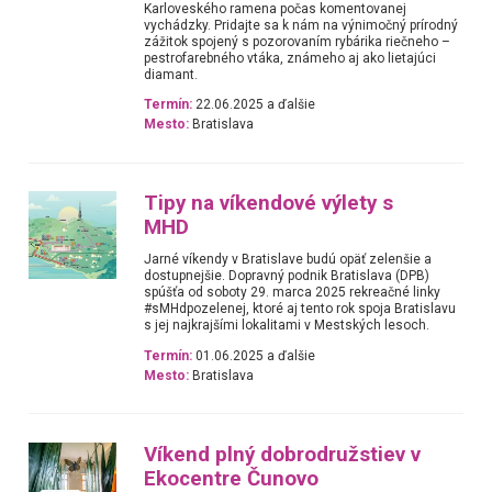
Karloveského ramena počas komentovanej
vychádzky. Pridajte sa k nám na výnimočný prírodný
zážitok spojený s pozorovaním rybárika riečneho –
pestrofarebného vtáka, známeho aj ako lietajúci
diamant.
Termín:
22.06.2025 a ďalšie
Mesto:
Bratislava
Tipy na víkendové výlety s
MHD
Jarné víkendy v Bratislave budú opäť zelenšie a
dostupnejšie. Dopravný podnik Bratislava (DPB)
spúšťa od soboty 29. marca 2025 rekreačné linky
#sMHdpozelenej, ktoré aj tento rok spoja Bratislavu
s jej najkrajšími lokalitami v Mestských lesoch.
Termín:
01.06.2025 a ďalšie
Mesto:
Bratislava
Víkend plný dobrodružstiev v
Ekocentre Čunovo