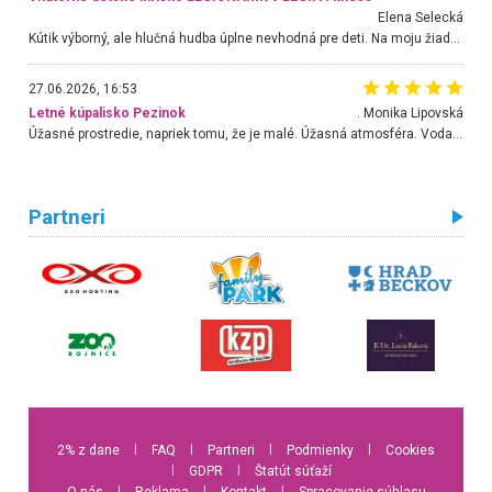
Elena Selecká
Kútik výborný, ale hlučná hudba úplne nevhodná pre deti. Na moju žiadosť o aspoň sušenie nereagovali.
27.06.2026, 16:53
Letné kúpalisko Pezinok
. Monika Lipovská
Úžasné prostredie, napriek tomu, že je malé. Úžasná atmosféra. Voda fantastická a nádherná. Ľudí je pomerne veľa, ale su mili a ohľaduplní. Je veľmi zaujímavé sledovať, ako dokážu spolu športovať cudzí ľudia a bez ohľadu na vek. Vládne tu pohoda. Vnuka neviem dostať z vody. Ďakujem za krásny deň . Urcite sa sem vrátim. Jediný problém je s parkovaním, ale aj ten sa mi podarilo vyriešiť. Monika Bratislava
Partneri
2% z dane
l
FAQ
l
Partneri
l
Podmienky
l
Cookies
l
GDPR
l
Štatút súťaží