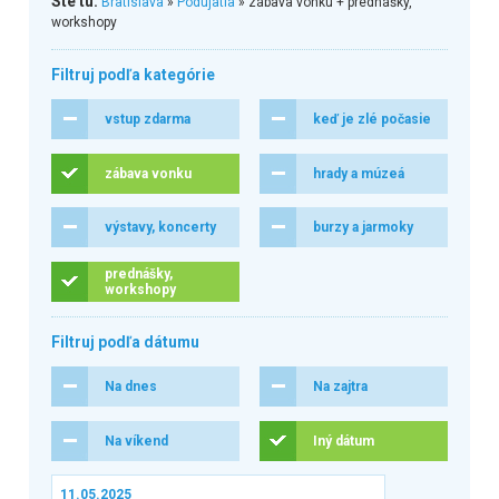
Ste tu:
Bratislava
»
Podujatia
» zábava vonku + prednášky,
workshopy
Filtruj podľa kategórie
vstup zdarma
keď je zlé počasie
zábava vonku
hrady a múzeá
výstavy, koncerty
burzy a jarmoky
prednášky,
workshopy
Filtruj podľa dátumu
Na dnes
Na zajtra
Na víkend
Iný dátum