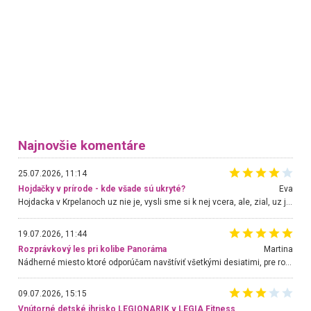
Najnovšie komentáre
25.07.2026, 11:14
Hojdačky v prírode - kde všade sú ukryté?
Eva
Hojdacka v Krpelanoch uz nie je, vysli sme si k nej vcera, ale, zial, uz je znicena. Ak sem planujete cestu len kvoli hojdacke, mozete si ju usetrit. Krasny vyhlad je tu vsak aj bez hojdacky :-)
19.07.2026, 11:44
Rozprávkový les pri kolibe Panoráma
Martina
Nádherné miesto ktoré odporúčam navštíviť všetkými desiatimi, pre rodiny s deťmi, dôchodcom... Proste a jednoducho ozaj rozprávkový les.. určite ešte prídeme. Odniesli sme si na pamiatku krásne tričká,
09.07.2026, 15:15
Vnútorné detské ihrisko LEGIONARIK v LEGIA Fitness