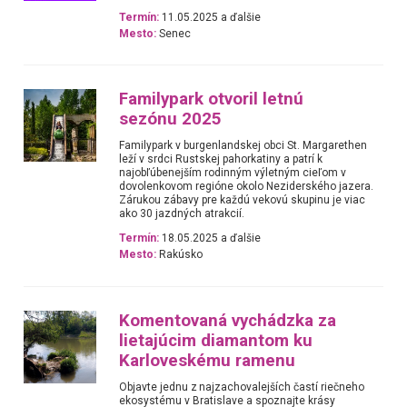
Termín:
11.05.2025 a ďalšie
Mesto:
Senec
Familypark otvoril letnú
sezónu 2025
Familypark v burgenlandskej obci St. Margarethen
leží v srdci Rustskej pahorkatiny a patrí k
najobľúbenejším rodinným výletným cieľom v
dovolenkovom regióne okolo Neziderského jazera.
Zárukou zábavy pre každú vekovú skupinu je viac
ako 30 jazdných atrakcií.
Termín:
18.05.2025 a ďalšie
Mesto:
Rakúsko
Komentovaná vychádzka za
lietajúcim diamantom ku
Karloveskému ramenu
Objavte jednu z najzachovalejších častí riečneho
ekosystému v Bratislave a spoznajte krásy