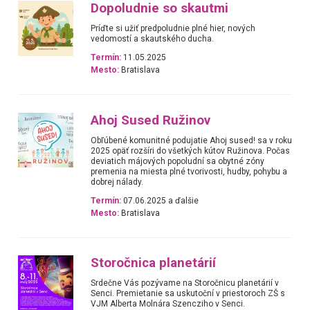
Dopoludnie so skautmi
Príďte si užiť predpoludnie plné hier, nových
vedomostí a skautského ducha.
Termín:
11.05.2025
Mesto:
Bratislava
Ahoj Sused Ružinov
Obľúbené komunitné podujatie Ahoj sused! sa v roku
2025 opäť rozšíri do všetkých kútov Ružinova. Počas
deviatich májových popoludní sa obytné zóny
premenia na miesta plné tvorivosti, hudby, pohybu a
dobrej nálady.
Termín:
07.06.2025 a ďalšie
Mesto:
Bratislava
Storočnica planetárií
Srdečne Vás pozývame na Storočnicu planetárií v
Senci. Premietanie sa uskutoční v priestoroch ZŠ s
VJM Alberta Molnára Szencziho v Senci.