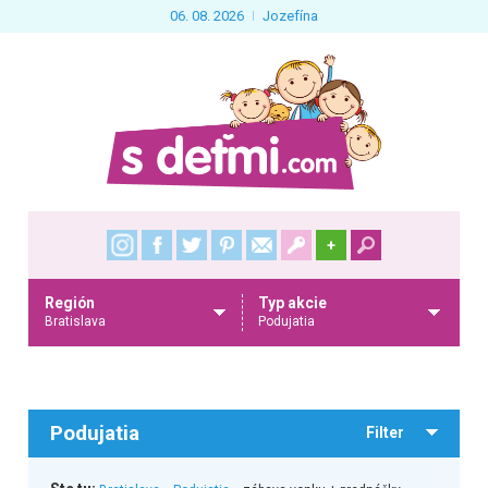
06. 08. 2026
Jozefína
+
Región
Typ akcie
Bratislava
Podujatia
Podujatia
Filter