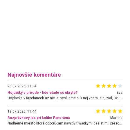
Najnovšie komentáre
25.07.2026, 11:14
Hojdačky v prírode - kde všade sú ukryté?
Eva
Hojdacka v Krpelanoch uz nie je, vysli sme si k nej vcera, ale, zial, uz je znicena. Ak sem planujete cestu len kvoli hojdacke, mozete si ju usetrit. Krasny vyhlad je tu vsak aj bez hojdacky :-)
19.07.2026, 11:44
Rozprávkový les pri kolibe Panoráma
Martina
Nádherné miesto ktoré odporúčam navštíviť všetkými desiatimi, pre rodiny s deťmi, dôchodcom... Proste a jednoducho ozaj rozprávkový les.. určite ešte prídeme. Odniesli sme si na pamiatku krásne tričká,