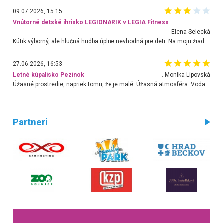
09.07.2026, 15:15
Vnútorné detské ihrisko LEGIONARIK v LEGIA Fitness
Elena Selecká
Kútik výborný, ale hlučná hudba úplne nevhodná pre deti. Na moju žiadosť o aspoň sušenie nereagovali.
27.06.2026, 16:53
Letné kúpalisko Pezinok
. Monika Lipovská
Úžasné prostredie, napriek tomu, že je malé. Úžasná atmosféra. Voda fantastická a nádherná. Ľudí je pomerne veľa, ale su mili a ohľaduplní. Je veľmi zaujímavé sledovať, ako dokážu spolu športovať cudzí ľudia a bez ohľadu na vek. Vládne tu pohoda. Vnuka neviem dostať z vody. Ďakujem za krásny deň . Urcite sa sem vrátim. Jediný problém je s parkovaním, ale aj ten sa mi podarilo vyriešiť. Monika Bratislava
Partneri