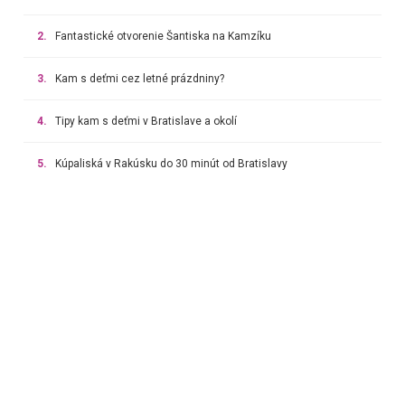
2.
Fantastické otvorenie Šantiska na Kamzíku
3.
Kam s deťmi cez letné prázdniny?
4.
Tipy kam s deťmi v Bratislave a okolí
5.
Kúpaliská v Rakúsku do 30 minút od Bratislavy