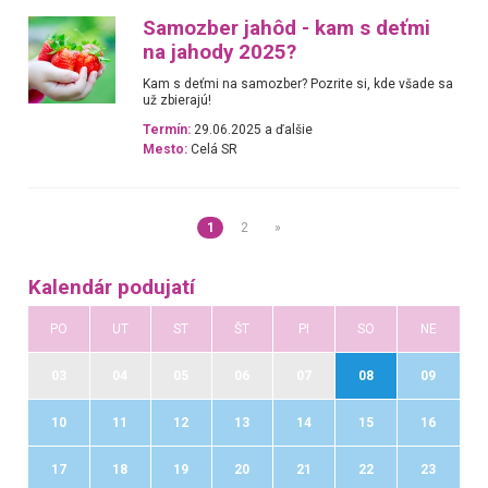
Samozber jahôd - kam s deťmi
na jahody 2025?
Kam s deťmi na samozber? Pozrite si, kde všade sa
už zbierajú!
Termín:
29.06.2025 a ďalšie
Mesto:
Celá SR
1
2
»
Kalendár podujatí
PO
UT
ST
ŠT
PI
SO
NE
03
04
05
06
07
08
09
10
11
12
13
14
15
16
17
18
19
20
21
22
23