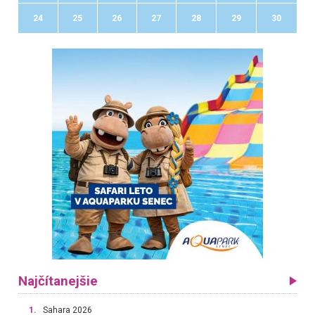
24
25
26
27
28
29
30
Najčítanejšie
1.
Sahara 2026