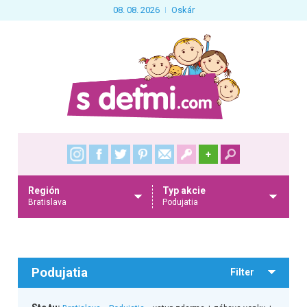
08. 08. 2026
Oskár
+
Región
Typ akcie
Bratislava
Podujatia
Podujatia
Filter