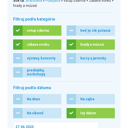
Ste tu:
Bratislava
»
Podujatia
» vstup zdarma + zábava vonku +
hrady a múzeá
Filtruj podľa kategórie
vstup zdarma
keď je zlé počasie
zábava vonku
hrady a múzeá
výstavy, koncerty
burzy a jarmoky
prednášky,
workshopy
Filtruj podľa dátumu
Na dnes
Na zajtra
Na víkend
Iný dátum