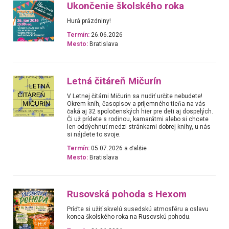
Ukončenie školského roka
Hurá prázdniny!
Termín:
26.06.2026
Mesto:
Bratislava
Letná čitáreň Mičurín
V Letnej čitárni Mičurin sa nudiť určite nebudete!
Okrem kníh, časopisov a príjemného tieňa na vás
čaká aj 32 spoločenských hier pre deti aj dospelých.
Či už prídete s rodinou, kamarátmi alebo si chcete
len oddýchnuť medzi stránkami dobrej knihy, u nás
si nájdete to svoje.
Termín:
05.07.2026 a ďalšie
Mesto:
Bratislava
Rusovská pohoda s Hexom
Príďte si užiť skvelú susedskú atmosféru a oslavu
konca školského roka na Rusovskú pohodu.