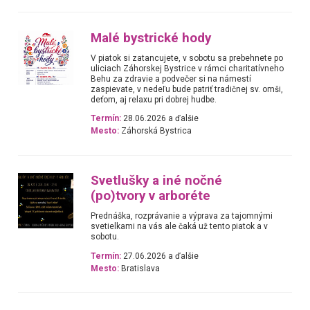
Malé bystrické hody
V piatok si zatancujete, v sobotu sa prebehnete po
uliciach Záhorskej Bystrice v rámci charitatívneho
Behu za zdravie a podvečer si na námestí
zaspievate, v nedeľu bude patriť tradičnej sv. omši,
deťom, aj relaxu pri dobrej hudbe.
Termín:
28.06.2026 a ďalšie
Mesto:
Záhorská Bystrica
Svetlušky a iné nočné
(po)tvory v arboréte
Prednáška, rozprávanie a výprava za tajomnými
svetielkami na vás ale čaká už tento piatok a v
sobotu.
Termín:
27.06.2026 a ďalšie
Mesto:
Bratislava