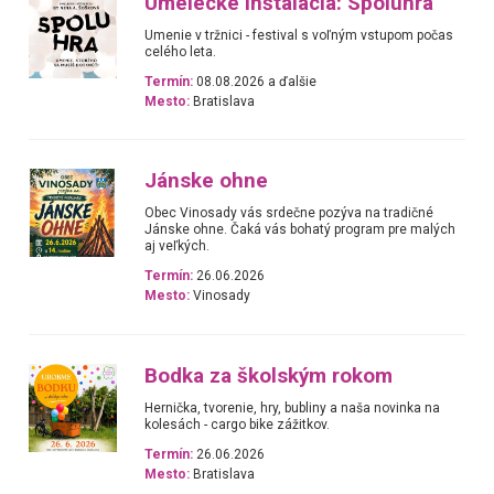
Umelecké inštalácia: Spoluhra
Umenie v tržnici - festival s voľným vstupom počas
celého leta.
Termín:
08.08.2026 a ďalšie
Mesto:
Bratislava
Jánske ohne
Obec Vinosady vás srdečne pozýva na tradičné
Jánske ohne. Čaká vás bohatý program pre malých
aj veľkých.
Termín:
26.06.2026
Mesto:
Vinosady
Bodka za školským rokom
Hernička, tvorenie, hry, bubliny a naša novinka na
kolesách - cargo bike zážitkov.
Termín:
26.06.2026
Mesto:
Bratislava