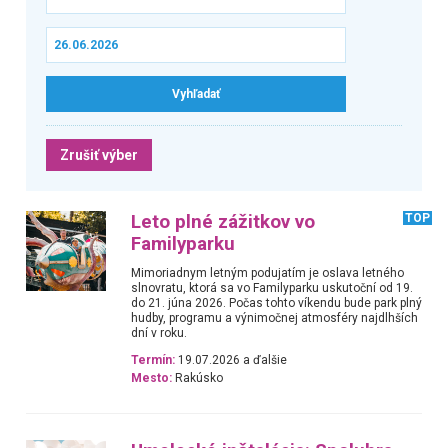
Zrušiť výber
Leto plné zážitkov vo
TOP
Familyparku
Mimoriadnym letným podujatím je oslava letného
slnovratu, ktorá sa vo Familyparku uskutoční od 19.
do 21. júna 2026. Počas tohto víkendu bude park plný
hudby, programu a výnimočnej atmosféry najdlhších
dní v roku.
Termín:
19.07.2026 a ďalšie
Mesto:
Rakúsko