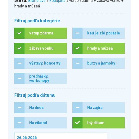
Ste tu:
Bratislava
»
Podujatia
» vstup zdarma + zábava vonku +
hrady a múzeá
Filtruj podľa kategórie
vstup zdarma
keď je zlé počasie
zábava vonku
hrady a múzeá
výstavy, koncerty
burzy a jarmoky
prednášky,
workshopy
Filtruj podľa dátumu
Na dnes
Na zajtra
Na víkend
Iný dátum