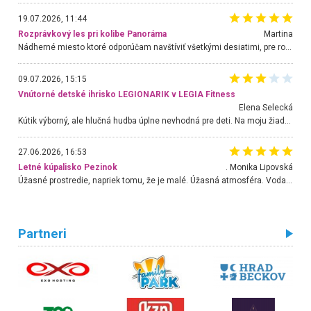
19.07.2026, 11:44
Rozprávkový les pri kolibe Panoráma
Martina
Nádherné miesto ktoré odporúčam navštíviť všetkými desiatimi, pre rodiny s deťmi, dôchodcom... Proste a jednoducho ozaj rozprávkový les.. určite ešte prídeme. Odniesli sme si na pamiatku krásne tričká,
09.07.2026, 15:15
Vnútorné detské ihrisko LEGIONARIK v LEGIA Fitness
Elena Selecká
Kútik výborný, ale hlučná hudba úplne nevhodná pre deti. Na moju žiadosť o aspoň sušenie nereagovali.
27.06.2026, 16:53
Letné kúpalisko Pezinok
. Monika Lipovská
Úžasné prostredie, napriek tomu, že je malé. Úžasná atmosféra. Voda fantastická a nádherná. Ľudí je pomerne veľa, ale su mili a ohľaduplní. Je veľmi zaujímavé sledovať, ako dokážu spolu športovať cudzí ľudia a bez ohľadu na vek. Vládne tu pohoda. Vnuka neviem dostať z vody. Ďakujem za krásny deň . Urcite sa sem vrátim. Jediný problém je s parkovaním, ale aj ten sa mi podarilo vyriešiť. Monika Bratislava
Partneri