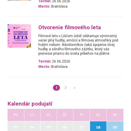
Termín:
26.06.2026
Mesto:
Bratislava
Otvorenie filmového leta
Filmové leto v Líščom údolí odštartuje výnimočný
večer plný hudby, emócií a filmovej atmosféry pod
holým nebom. Návštevníkov čaká spojenie živej
hudby a silného filmového zážitku, ktorý vás
prenesie priamo do sveta príbehov na plátne.
Termín:
26.06.2026
Mesto:
Bratislava
1
2
»
Kalendár podujatí
PO
UT
ST
ŠT
PI
SO
NE
03
04
05
06
07
08
09