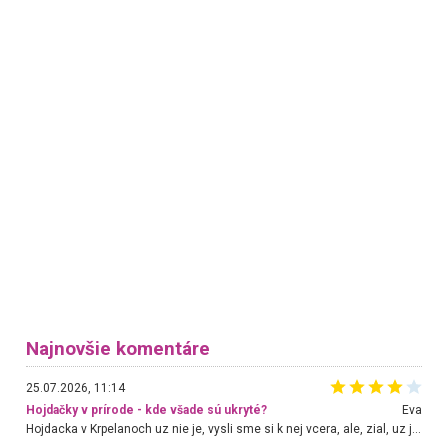
Najnovšie komentáre
25.07.2026, 11:14
Hojdačky v prírode - kde všade sú ukryté?
Eva
Hojdacka v Krpelanoch uz nie je, vysli sme si k nej vcera, ale, zial, uz je znicena. Ak sem planujete cestu len kvoli hojdacke, mozete si ju usetrit. Krasny vyhlad je tu vsak aj bez hojdacky :-)