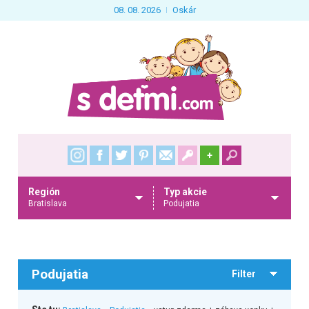
08. 08. 2026
Oskár
+
Región
Typ akcie
Bratislava
Podujatia
Podujatia
Filter