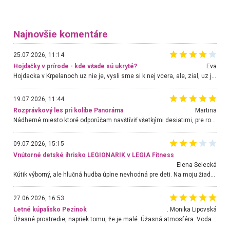
Najnovšie komentáre
25.07.2026, 11:14
Hojdačky v prírode - kde všade sú ukryté?
Eva
Hojdacka v Krpelanoch uz nie je, vysli sme si k nej vcera, ale, zial, uz je znicena. Ak sem planujete cestu len kvoli hojdacke, mozete si ju usetrit. Krasny vyhlad je tu vsak aj bez hojdacky :-)
19.07.2026, 11:44
Rozprávkový les pri kolibe Panoráma
Martina
Nádherné miesto ktoré odporúčam navštíviť všetkými desiatimi, pre rodiny s deťmi, dôchodcom... Proste a jednoducho ozaj rozprávkový les.. určite ešte prídeme. Odniesli sme si na pamiatku krásne tričká,
09.07.2026, 15:15
Vnútorné detské ihrisko LEGIONARIK v LEGIA Fitness
Elena Selecká
Kútik výborný, ale hlučná hudba úplne nevhodná pre deti. Na moju žiadosť o aspoň sušenie nereagovali.
27.06.2026, 16:53
Letné kúpalisko Pezinok
. Monika Lipovská
Úžasné prostredie, napriek tomu, že je malé. Úžasná atmosféra. Voda fantastická a nádherná. Ľudí je pomerne veľa, ale su mili a ohľaduplní. Je veľmi zaujímavé sledovať, ako dokážu spolu športovať cudzí ľudia a bez ohľadu na vek. Vládne tu pohoda. Vnuka neviem dostať z vody. Ďakujem za krásny deň . Urcite sa sem vrátim. Jediný problém je s parkovaním, ale aj ten sa mi podarilo vyriešiť. Monika Bratislava