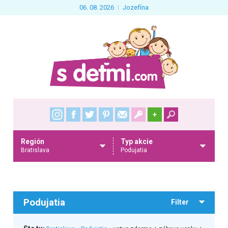
06. 08. 2026
Jozefína
+
Región
Typ akcie
Bratislava
Podujatia
Podujatia
Filter