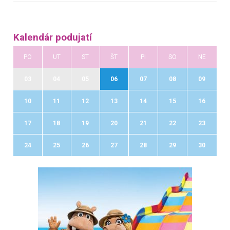
Kalendár podujatí
PO
UT
ST
ŠT
PI
SO
NE
03
04
05
06
07
08
09
10
11
12
13
14
15
16
17
18
19
20
21
22
23
24
25
26
27
28
29
30