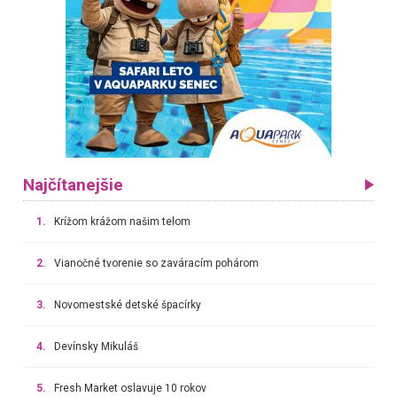
Najčítanejšie
1.
Krížom krážom našim telom
2.
Vianočné tvorenie so zaváracím pohárom
3.
Novomestské detské špacírky
4.
Devínsky Mikuláš
5.
Fresh Market oslavuje 10 rokov