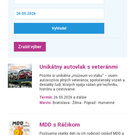
Zrušiť výber
Unikátny autovlak s veteránmi
Pozrite si unikátne „múzeum vo vlaku“ – osem
autovozňov plných veteránov, spoločenský vozeň a
desiatky ľudí, ktorých spája vášeň pre techniku,
históriu a cestovanie.
Termín:
26.05.2026 a ďalšie
Mesto:
Bratislava - Žilina - Poprad - Humenné
MDD s Ráčikom
Pozývame všetky deti (a ich rodičov) osláviť MDD a