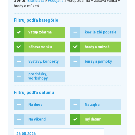
Ste tu:
Bratislava
»
Podujatia
» vstup zdarma + zábava vonku +
hrady a múzeá
Filtruj podľa kategórie
vstup zdarma
keď je zlé počasie
zábava vonku
hrady a múzeá
výstavy, koncerty
burzy a jarmoky
prednášky,
workshopy
Filtruj podľa dátumu
Na dnes
Na zajtra
Na víkend
Iný dátum