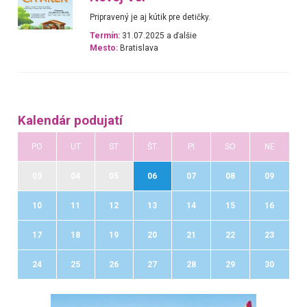
Pripravený je aj kútik pre detičky.
Termín:
31.07.2025 a ďalšie
Mesto:
Bratislava
Kalendár podujatí
PO
UT
ST
ŠT
PI
SO
NE
03
04
05
06
07
08
09
10
11
12
13
14
15
16
17
18
19
20
21
22
23
24
25
26
27
28
29
30