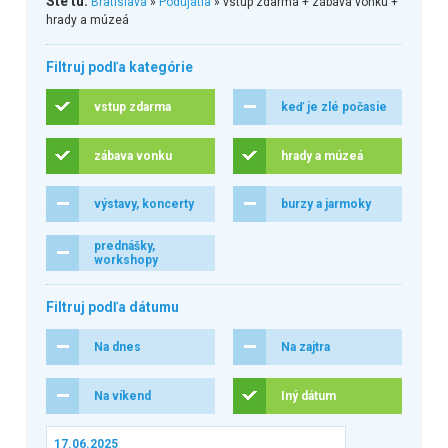
Ste tu:
Bratislava
»
Podujatia
» vstup zdarma + zábava vonku +
hrady a múzeá
Filtruj podľa kategórie
vstup zdarma
keď je zlé počasie
zábava vonku
hrady a múzeá
výstavy, koncerty
burzy a jarmoky
prednášky,
workshopy
Filtruj podľa dátumu
Na dnes
Na zajtra
Na víkend
Iný dátum