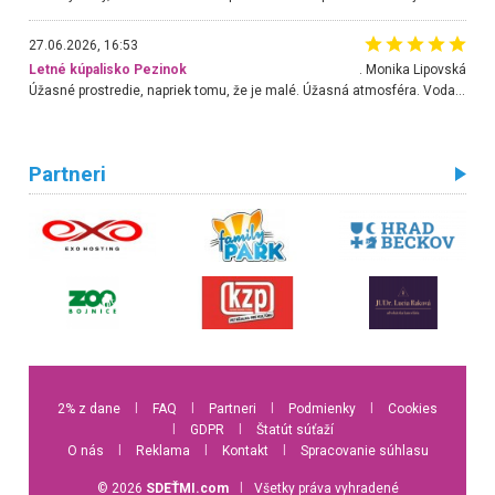
27.06.2026, 16:53
Letné kúpalisko Pezinok
. Monika Lipovská
Úžasné prostredie, napriek tomu, že je malé. Úžasná atmosféra. Voda fantastická a nádherná. Ľudí je pomerne veľa, ale su mili a ohľaduplní. Je veľmi zaujímavé sledovať, ako dokážu spolu športovať cudzí ľudia a bez ohľadu na vek. Vládne tu pohoda. Vnuka neviem dostať z vody. Ďakujem za krásny deň . Urcite sa sem vrátim. Jediný problém je s parkovaním, ale aj ten sa mi podarilo vyriešiť. Monika Bratislava
Partneri
2% z dane
l
FAQ
l
Partneri
l
Podmienky
l
Cookies
l
GDPR
l
Štatút súťaží
O nás
l
Reklama
l
Kontakt
l
Spracovanie súhlasu
© 2026
SDEŤMI.com
l
Všetky práva vyhradené