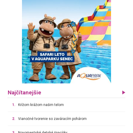
Najčítanejšie
1.
Krížom krážom našim telom
2.
Vianočné tvorenie so zaváracím pohárom
3.
Novomestské detské špacírky