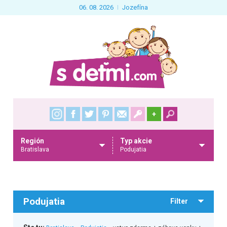
06. 08. 2026
Jozefína
+
Región
Typ akcie
Bratislava
Podujatia
Podujatia
Filter