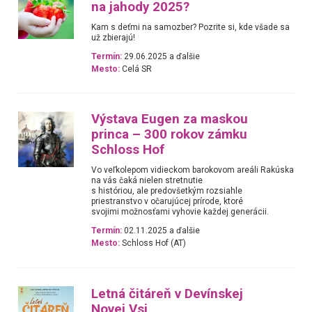
na jahody 2025?
Kam s deťmi na samozber? Pozrite si, kde všade sa
už zbierajú!
Termín:
29.06.2025 a ďalšie
Mesto:
Celá SR
Výstava Eugen za maskou
princa – 300 rokov zámku
Schloss Hof
Vo veľkolepom vidieckom barokovom areáli Rakúska
na vás čaká nielen stretnutie
s históriou, ale predovšetkým rozsiahle
priestranstvo v očarujúcej prírode, ktoré
svojimi možnosťami vyhovie každej generácii.
Termín:
02.11.2025 a ďalšie
Mesto:
Schloss Hof (AT)
Letná čitáreň v Devínskej
Novej Vsi