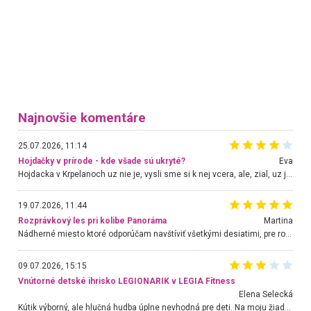
Najnovšie komentáre
25.07.2026, 11:14
Hojdačky v prírode - kde všade sú ukryté?
Eva
Hojdacka v Krpelanoch uz nie je, vysli sme si k nej vcera, ale, zial, uz je znicena. Ak sem planujete cestu len kvoli hojdacke, mozete si ju usetrit. Krasny vyhlad je tu vsak aj bez hojdacky :-)
19.07.2026, 11:44
Rozprávkový les pri kolibe Panoráma
Martina
Nádherné miesto ktoré odporúčam navštíviť všetkými desiatimi, pre rodiny s deťmi, dôchodcom... Proste a jednoducho ozaj rozprávkový les.. určite ešte prídeme. Odniesli sme si na pamiatku krásne tričká,
09.07.2026, 15:15
Vnútorné detské ihrisko LEGIONARIK v LEGIA Fitness
Elena Selecká
Kútik výborný, ale hlučná hudba úplne nevhodná pre deti. Na moju žiadosť o aspoň sušenie nereagovali.