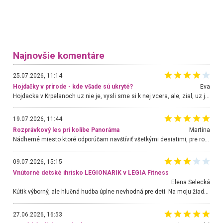
Najnovšie komentáre
25.07.2026, 11:14
Hojdačky v prírode - kde všade sú ukryté?
Eva
Hojdacka v Krpelanoch uz nie je, vysli sme si k nej vcera, ale, zial, uz je znicena. Ak sem planujete cestu len kvoli hojdacke, mozete si ju usetrit. Krasny vyhlad je tu vsak aj bez hojdacky :-)
19.07.2026, 11:44
Rozprávkový les pri kolibe Panoráma
Martina
Nádherné miesto ktoré odporúčam navštíviť všetkými desiatimi, pre rodiny s deťmi, dôchodcom... Proste a jednoducho ozaj rozprávkový les.. určite ešte prídeme. Odniesli sme si na pamiatku krásne tričká,
09.07.2026, 15:15
Vnútorné detské ihrisko LEGIONARIK v LEGIA Fitness
Elena Selecká
Kútik výborný, ale hlučná hudba úplne nevhodná pre deti. Na moju žiadosť o aspoň sušenie nereagovali.
27.06.2026, 16:53