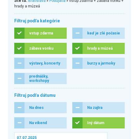
Ste tu:
Bratislava
»
Podujatia
» vstup zdarma + zábava vonku +
hrady a múzeá
Filtruj podľa kategórie
vstup zdarma
keď je zlé počasie
zábava vonku
hrady a múzeá
výstavy, koncerty
burzy a jarmoky
prednášky,
workshopy
Filtruj podľa dátumu
Na dnes
Na zajtra
Na víkend
Iný dátum