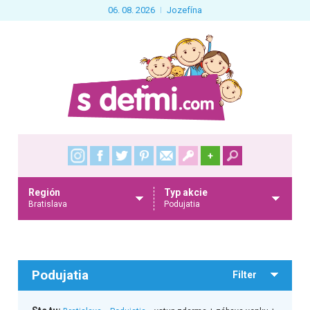
06. 08. 2026
Jozefína
+
Región
Typ akcie
Bratislava
Podujatia
Podujatia
Filter