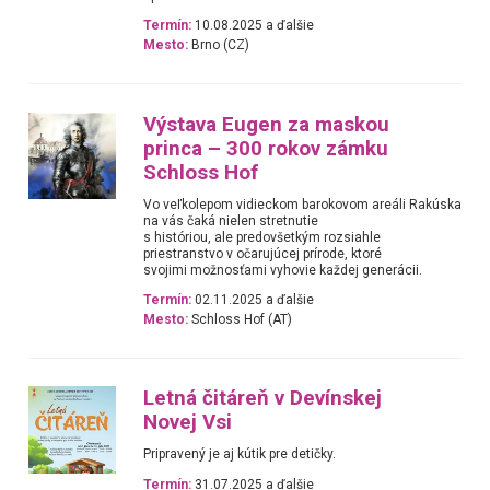
Termín:
10.08.2025 a ďalšie
Mesto:
Brno (CZ)
Výstava Eugen za maskou
princa – 300 rokov zámku
Schloss Hof
Vo veľkolepom vidieckom barokovom areáli Rakúska
na vás čaká nielen stretnutie
s históriou, ale predovšetkým rozsiahle
priestranstvo v očarujúcej prírode, ktoré
svojimi možnosťami vyhovie každej generácii.
Termín:
02.11.2025 a ďalšie
Mesto:
Schloss Hof (AT)
Letná čitáreň v Devínskej
Novej Vsi
Pripravený je aj kútik pre detičky.
Termín:
31.07.2025 a ďalšie