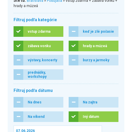
Ste tu:
Bratislava
»
Podujatia
» vstup zdarma + zábava vonku +
hrady a múzeá
Filtruj podľa kategórie
vstup zdarma
keď je zlé počasie
zábava vonku
hrady a múzeá
výstavy, koncerty
burzy a jarmoky
prednášky,
workshopy
Filtruj podľa dátumu
Na dnes
Na zajtra
Na víkend
Iný dátum