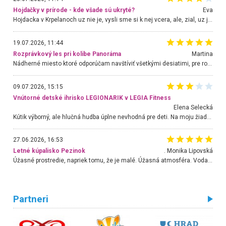
Hojdačky v prírode - kde všade sú ukryté?
Eva
Hojdacka v Krpelanoch uz nie je, vysli sme si k nej vcera, ale, zial, uz je znicena. Ak sem planujete cestu len kvoli hojdacke, mozete si ju usetrit. Krasny vyhlad je tu vsak aj bez hojdacky :-)
19.07.2026, 11:44
Rozprávkový les pri kolibe Panoráma
Martina
Nádherné miesto ktoré odporúčam navštíviť všetkými desiatimi, pre rodiny s deťmi, dôchodcom... Proste a jednoducho ozaj rozprávkový les.. určite ešte prídeme. Odniesli sme si na pamiatku krásne tričká,
09.07.2026, 15:15
Vnútorné detské ihrisko LEGIONARIK v LEGIA Fitness
Elena Selecká
Kútik výborný, ale hlučná hudba úplne nevhodná pre deti. Na moju žiadosť o aspoň sušenie nereagovali.
27.06.2026, 16:53
Letné kúpalisko Pezinok
. Monika Lipovská
Úžasné prostredie, napriek tomu, že je malé. Úžasná atmosféra. Voda fantastická a nádherná. Ľudí je pomerne veľa, ale su mili a ohľaduplní. Je veľmi zaujímavé sledovať, ako dokážu spolu športovať cudzí ľudia a bez ohľadu na vek. Vládne tu pohoda. Vnuka neviem dostať z vody. Ďakujem za krásny deň . Urcite sa sem vrátim. Jediný problém je s parkovaním, ale aj ten sa mi podarilo vyriešiť. Monika Bratislava
Partneri