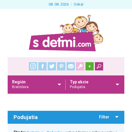
08. 08. 2026
Oskár
+
Región
Typ akcie
Bratislava
Podujatia
Podujatia
Filter