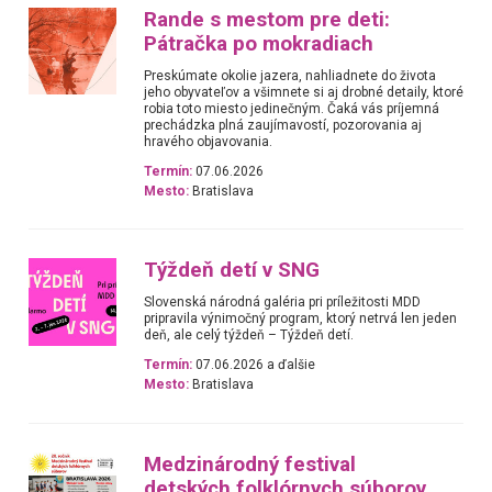
Rande s mestom pre deti:
Pátračka po mokradiach
Preskúmate okolie jazera, nahliadnete do života
jeho obyvateľov a všimnete si aj drobné detaily, ktoré
robia toto miesto jedinečným. Čaká vás príjemná
prechádzka plná zaujímavostí, pozorovania aj
hravého objavovania.
Termín:
07.06.2026
Mesto:
Bratislava
Týždeň detí v SNG
Slovenská národná galéria pri príležitosti MDD
pripravila výnimočný program, ktorý netrvá len jeden
deň, ale celý týždeň – Týždeň detí.
Termín:
07.06.2026 a ďalšie
Mesto:
Bratislava
Medzinárodný festival
detských folklórnych súborov