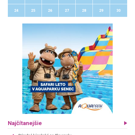
24
25
26
27
28
29
30
Najčítanejšie