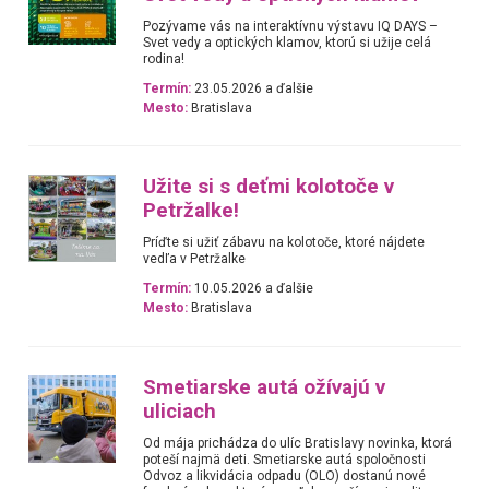
Pozývame vás na interaktívnu výstavu IQ DAYS –
Svet vedy a optických klamov, ktorú si užije celá
rodina!
Termín:
23.05.2026 a ďalšie
Mesto:
Bratislava
Užite si s deťmi kolotoče v
Petržalke!
Príďte si užiť zábavu na kolotoče, ktoré nájdete
vedľa v Petržalke
Termín:
10.05.2026 a ďalšie
Mesto:
Bratislava
Smetiarske autá ožívajú v
uliciach
Od mája prichádza do ulíc Bratislavy novinka, ktorá
poteší najmä deti. Smetiarske autá spoločnosti
Odvoz a likvidácia odpadu (OLO) dostanú nové