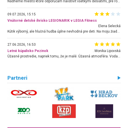
Nádherné miesto ktoré odporúčam navštíviť všetkými desiatimi, pre rodiny s deťmi, dôchodcom... Proste a jednoducho ozaj rozprávkový les.. určite ešte prídeme. Odniesli sme si na pamiatku krásne tričká,
09.07.2026, 15:15
Vnútorné detské ihrisko LEGIONARIK v LEGIA Fitness
Elena Selecká
Kútik výborný, ale hlučná hudba úplne nevhodná pre deti. Na moju žiadosť o aspoň sušenie nereagovali.
27.06.2026, 16:53
Letné kúpalisko Pezinok
. Monika Lipovská
Úžasné prostredie, napriek tomu, že je malé. Úžasná atmosféra. Voda fantastická a nádherná. Ľudí je pomerne veľa, ale su mili a ohľaduplní. Je veľmi zaujímavé sledovať, ako dokážu spolu športovať cudzí ľudia a bez ohľadu na vek. Vládne tu pohoda. Vnuka neviem dostať z vody. Ďakujem za krásny deň . Urcite sa sem vrátim. Jediný problém je s parkovaním, ale aj ten sa mi podarilo vyriešiť. Monika Bratislava
Partneri