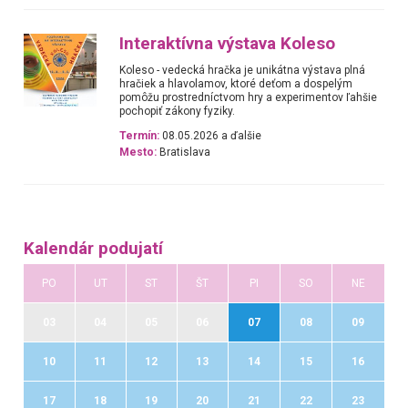
Interaktívna výstava Koleso
Koleso - vedecká hračka je unikátna výstava plná
hračiek a hlavolamov, ktoré deťom a dospelým
pomôžu prostredníctvom hry a experimentov ľahšie
pochopiť zákony fyziky.
Termín:
08.05.2026 a ďalšie
Mesto:
Bratislava
Kalendár podujatí
PO
UT
ST
ŠT
PI
SO
NE
03
04
05
06
07
08
09
10
11
12
13
14
15
16
17
18
19
20
21
22
23