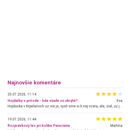
Najnovšie komentáre
25.07.2026, 11:14
Hojdačky v prírode - kde všade sú ukryté?
Eva
Hojdacka v Krpelanoch uz nie je, vysli sme si k nej vcera, ale, zial, uz je znicena. Ak sem planujete cestu len kvoli hojdacke, mozete si ju usetrit. Krasny vyhlad je tu vsak aj bez hojdacky :-)
19.07.2026, 11:44
Rozprávkový les pri kolibe Panoráma
Martina