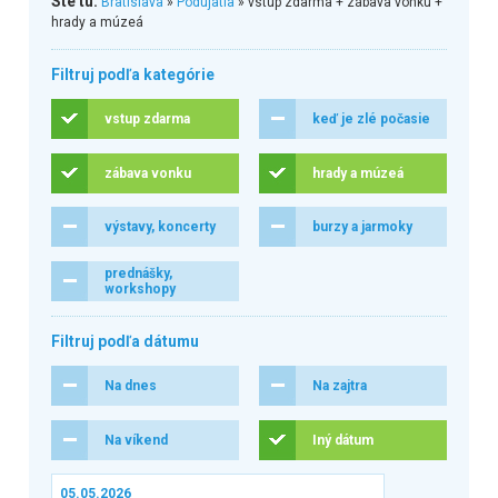
Ste tu:
Bratislava
»
Podujatia
» vstup zdarma + zábava vonku +
hrady a múzeá
Filtruj podľa kategórie
vstup zdarma
keď je zlé počasie
zábava vonku
hrady a múzeá
výstavy, koncerty
burzy a jarmoky
prednášky,
workshopy
Filtruj podľa dátumu
Na dnes
Na zajtra
Na víkend
Iný dátum