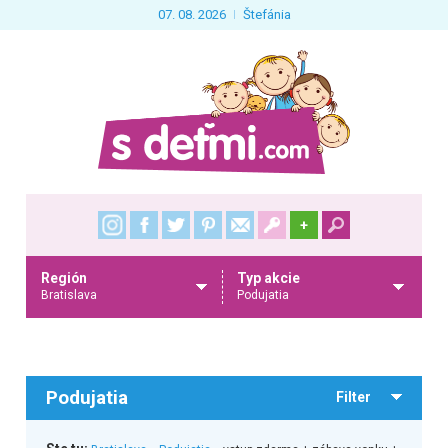
07. 08. 2026
Štefánia
+
Región
Typ akcie
Bratislava
Podujatia
Podujatia
Filter