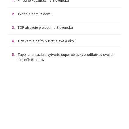
1.
Prírodné kúpaliská na Slovensku
2.
Tvorte s nami z domu
3.
TOP atrakcie pre deti na Slovensku
4.
Tipy kam s deťmi v Bratislave a okolí
5.
Zapojte fantáziu a vytvorte super obrázky z odtlačkov svojich
rúk, nôh či prstov