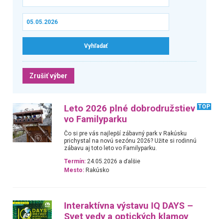
Zrušiť výber
Leto 2026 plné dobrodružstiev
TOP
vo Familyparku
Čo si pre vás najlepší zábavný park v Rakúsku
prichystal na novú sezónu 2026? Užite si rodinnú
zábavu aj toto leto vo Familyparku.
Termín:
24.05.2026 a ďalšie
Mesto:
Rakúsko
Interaktívna výstavu IQ DAYS –
Svet vedy a optických klamov