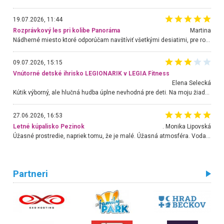
19.07.2026, 11:44
Rozprávkový les pri kolibe Panoráma
Martina
Nádherné miesto ktoré odporúčam navštíviť všetkými desiatimi, pre rodiny s deťmi, dôchodcom... Proste a jednoducho ozaj rozprávkový les.. určite ešte prídeme. Odniesli sme si na pamiatku krásne tričká,
09.07.2026, 15:15
Vnútorné detské ihrisko LEGIONARIK v LEGIA Fitness
Elena Selecká
Kútik výborný, ale hlučná hudba úplne nevhodná pre deti. Na moju žiadosť o aspoň sušenie nereagovali.
27.06.2026, 16:53
Letné kúpalisko Pezinok
. Monika Lipovská
Úžasné prostredie, napriek tomu, že je malé. Úžasná atmosféra. Voda fantastická a nádherná. Ľudí je pomerne veľa, ale su mili a ohľaduplní. Je veľmi zaujímavé sledovať, ako dokážu spolu športovať cudzí ľudia a bez ohľadu na vek. Vládne tu pohoda. Vnuka neviem dostať z vody. Ďakujem za krásny deň . Urcite sa sem vrátim. Jediný problém je s parkovaním, ale aj ten sa mi podarilo vyriešiť. Monika Bratislava
Partneri