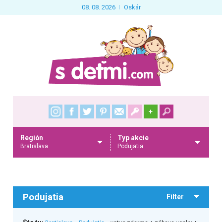
08. 08. 2026
Oskár
+
Región
Typ akcie
Bratislava
Podujatia
Podujatia
Filter