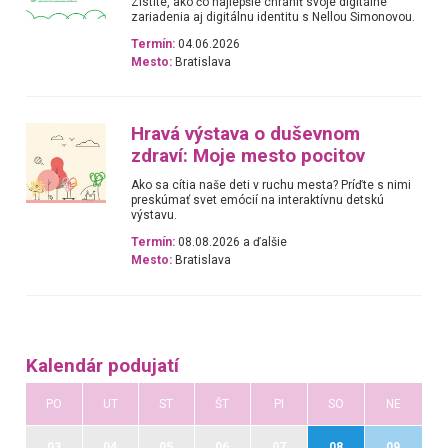
Zistite, ako čo najlepšie chrániť svoje digitálne
zariadenia aj digitálnu identitu s Nellou Simonovou.
Termín:
04.06.2026
Mesto:
Bratislava
Hravá výstava o duševnom
zdraví: Moje mesto pocitov
Ako sa cítia naše deti v ruchu mesta? Príďte s nimi
preskúmať svet emócií na interaktívnu detskú
výstavu.
Termín:
08.08.2026 a ďalšie
Mesto:
Bratislava
Kalendár podujatí
PO
UT
ST
ŠT
PI
SO
NE
03
04
05
06
07
08
09