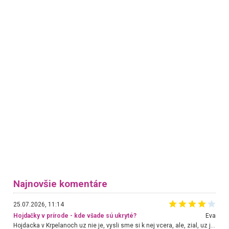
Najnovšie komentáre
25.07.2026, 11:14
Hojdačky v prírode - kde všade sú ukryté?
Eva
Hojdacka v Krpelanoch uz nie je, vysli sme si k nej vcera, ale, zial, uz je znicena. Ak sem planujete cestu len kvoli hojdacke, mozete si ju usetrit. Krasny vyhlad je tu vsak aj bez hojdacky :-)