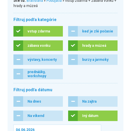
Ste tu:
Bratislava
»
Podujatia
» vstup zdarma + zábava vonku +
hrady a múzeá
Filtruj podľa kategórie
vstup zdarma
keď je zlé počasie
zábava vonku
hrady a múzeá
výstavy, koncerty
burzy a jarmoky
prednášky,
workshopy
Filtruj podľa dátumu
Na dnes
Na zajtra
Na víkend
Iný dátum