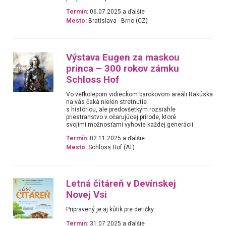
Termín:
06.07.2025 a ďalšie
Mesto:
Bratislava - Brno (CZ)
Výstava Eugen za maskou
princa – 300 rokov zámku
Schloss Hof
Vo veľkolepom vidieckom barokovom areáli Rakúska
na vás čaká nielen stretnutie
s históriou, ale predovšetkým rozsiahle
priestranstvo v očarujúcej prírode, ktoré
svojimi možnosťami vyhovie každej generácii.
Termín:
02.11.2025 a ďalšie
Mesto:
Schloss Hof (AT)
Letná čitáreň v Devínskej
Novej Vsi
Pripravený je aj kútik pre detičky.
Termín:
31.07.2025 a ďalšie