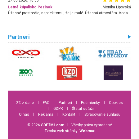
27.06.2026, 16:53
Letné kúpalisko Pezinok
. Monika Lipovská
Úžasné prostredie, napriek tomu, že je malé. Úžasná atmosféra. Voda fantastická a nádherná. Ľudí je pomerne veľa, ale su mili a ohľaduplní. Je veľmi zaujímavé sledovať, ako dokážu spolu športovať cudzí ľudia a bez ohľadu na vek. Vládne tu pohoda. Vnuka neviem dostať z vody. Ďakujem za krásny deň . Urcite sa sem vrátim. Jediný problém je s parkovaním, ale aj ten sa mi podarilo vyriešiť. Monika Bratislava
Partneri
2% z dane
l
FAQ
l
Partneri
l
Podmienky
l
Cookies
l
GDPR
l
Štatút súťaží
O nás
l
Reklama
l
Kontakt
l
Spracovanie súhlasu
© 2026
SDEŤMI.com
l
Všetky práva vyhradené
Tvorba web stránky:
Webmax