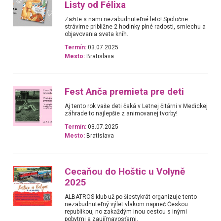
Listy od Félixa
Zažite s nami nezabudnuteľné leto! Spoločne
strávime približne 2 hodinky plné radosti, smiechu a
objavovania sveta kníh.
Termín:
03.07.2025
Mesto:
Bratislava
Fest Anča premieta pre deti
Aj tento rok vaše deti čaká v Letnej čitárni v Medickej
záhrade to najlepšie z animovanej tvorby!
Termín:
03.07.2025
Mesto:
Bratislava
Cecaňou do Hoštic u Volyně
2025
ALBATROS klub už po šiestykrát organizuje tento
nezabudnuteľný výlet vlakom naprieč Českou
republikou, no zakaždým inou cestou s inými
pobytmi a zaujímavosťami.