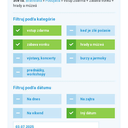
Ste tu:
Bratislava
»
Podujatia
» vstup zdarma + zábava vonku +
hrady a múzeá
Filtruj podľa kategórie
vstup zdarma
keď je zlé počasie
zábava vonku
hrady a múzeá
výstavy, koncerty
burzy a jarmoky
prednášky,
workshopy
Filtruj podľa dátumu
Na dnes
Na zajtra
Na víkend
Iný dátum