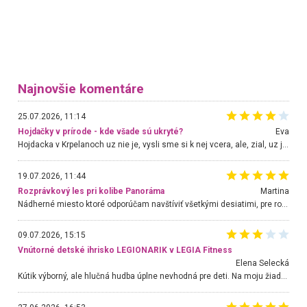
Najnovšie komentáre
25.07.2026, 11:14
Hojdačky v prírode - kde všade sú ukryté?
Eva
Hojdacka v Krpelanoch uz nie je, vysli sme si k nej vcera, ale, zial, uz je znicena. Ak sem planujete cestu len kvoli hojdacke, mozete si ju usetrit. Krasny vyhlad je tu vsak aj bez hojdacky :-)
19.07.2026, 11:44
Rozprávkový les pri kolibe Panoráma
Martina
Nádherné miesto ktoré odporúčam navštíviť všetkými desiatimi, pre rodiny s deťmi, dôchodcom... Proste a jednoducho ozaj rozprávkový les.. určite ešte prídeme. Odniesli sme si na pamiatku krásne tričká,
09.07.2026, 15:15
Vnútorné detské ihrisko LEGIONARIK v LEGIA Fitness
Elena Selecká
Kútik výborný, ale hlučná hudba úplne nevhodná pre deti. Na moju žiadosť o aspoň sušenie nereagovali.