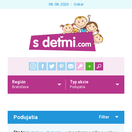
08. 08. 2026
Oskár
+
Región
Typ akcie
Bratislava
Podujatia
Podujatia
Filter