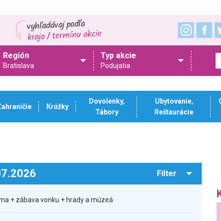
Región
Typ akcie
Bratislava
Podujatia
Dovolenky,
Ubytovanie,
Zahraničie
Krúžky
Tábory
Reštaurácie
.07.2026
Filter
rma + zábava vonku + hrady a múzeá