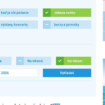
keď je zlé počasie
zábava vonku
výstavy, koncerty
burzy a jarmoky
ra
Na víkend
Iný dátum