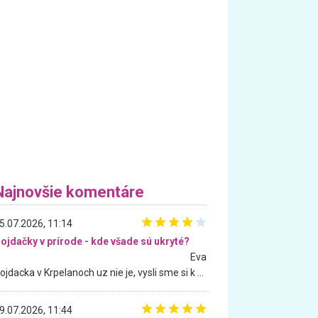
Najnovšie komentáre
5.07.2026, 11:14
ojdačky v prírode - kde všade sú ukryté?
Eva
Hojdacka v Krpelanoch uz nie je, vysli sme si k nej vcera, ale, zial, uz je znicena. Ak sem planujete cestu len kvoli hojdacke, mozete si ju usetrit. Krasny vyhlad je tu vsak aj bez hojdacky :-)
9.07.2026, 11:44