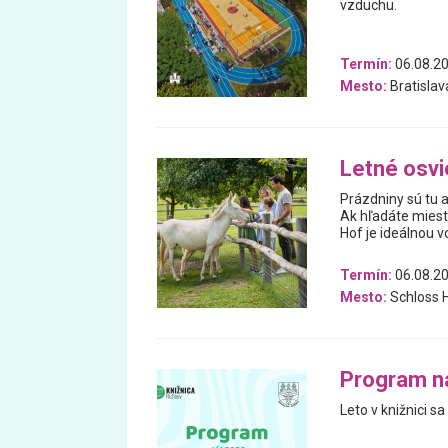
vzduchu.
Termín:
06.08.20
Mesto:
Bratislav
Letné osvi
Prázdniny sú tu a
Ak hľadáte miest
Hof je ideálnou v
Termín:
06.08.20
Mesto:
Schloss H
Program na 
Leto v knižnici s