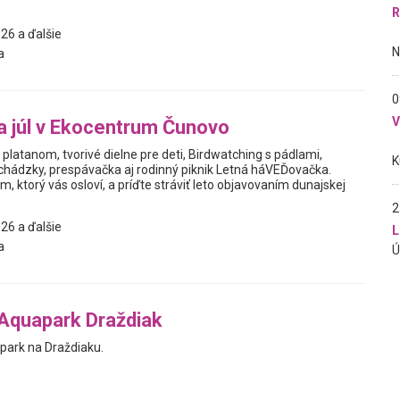
R
26 a ďalšie
a
0
 júl v Ekocentrum Čunovo
platanom, tvorivé dielne pre deti, Birdwatching s pádlami,
ádzky, prespávačka aj rodinný piknik Letná háVEĎovačka.
m, ktorý vás osloví, a príďte stráviť leto objavovaním dunajskej
2
26 a ďalšie
L
a
Aquapark Draždiak
park na Draždiaku.