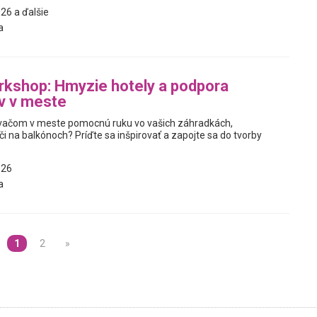
26 a ďalšie
a
rkshop: Hmyzie hotely a podpora
v v meste
vačom v meste pomocnú ruku vo vašich záhradkách,
 na balkónoch? Príďte sa inšpirovať a zapojte sa do tvorby
026
a
1
2
»