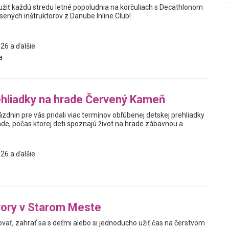
 užiť každú stredu letné popoludnia na korčuliach s Decathlonom
ených inštruktorov z Danube Inline Club!
26 a ďalšie
a
hliadky na hrade Červený Kameň
zdnin pre vás pridali viac termínov obľúbenej detskej prehliadky
ade, počas ktorej deti spoznajú život na hrade zábavnou a
26 a ďalšie
vory v Starom Meste
ovať, zahrať sa s deťmi alebo si jednoducho užiť čas na čerstvom