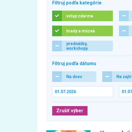
Filtruj podľa kategórie
vstup zdarma
hrady a múzeá
prednášky,
workshopy
Filtruj podľa dátumu
Na dnes
Na zajt
Zrušiť výber