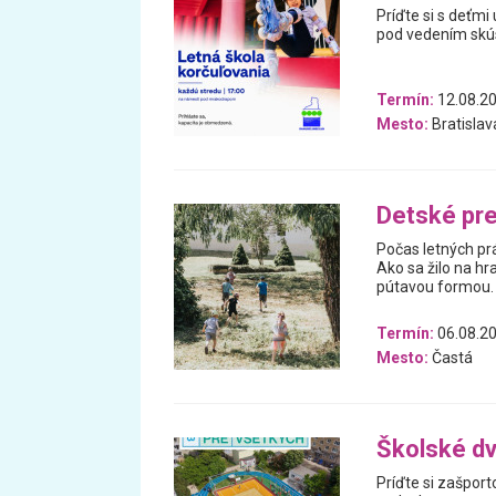
Príďte si s deťmi
pod vedením skús
Termín:
12.08.20
Mesto:
Bratislav
Detské pre
Počas letných prá
Ako sa žilo na hr
pútavou formou.
Termín:
06.08.20
Mesto:
Častá
Školské d
Príďte si zašport