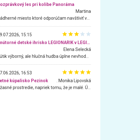
ozprávkový les pri kolibe Panoráma
Martina
Nádherné miesto ktoré odporúčam navštíviť všetkými desiatimi, pre rodiny s deťmi, dôchodcom... Proste a jednoducho ozaj rozprávkový les.. určite ešte prídeme. Odniesli sme si na pamiatku krásne tričká,
9.07.2026, 15:15
Vnútorné detské ihrisko LEGIONARIK v LEGIA Fitness
Elena Selecká
Kútik výborný, ale hlučná hudba úplne nevhodná pre deti. Na moju žiadosť o aspoň sušenie nereagovali.
7.06.2026, 16:53
etné kúpalisko Pezinok
. Monika Lipovská
Úžasné prostredie, napriek tomu, že je malé. Úžasná atmosféra. Voda fantastická a nádherná. Ľudí je pomerne veľa, ale su mili a ohľaduplní. Je veľmi zaujímavé sledovať, ako dokážu spolu športovať cudzí ľudia a bez ohľadu na vek. Vládne tu pohoda. Vnuka neviem dostať z vody. Ďakujem za krásny deň . Urcite sa sem vrátim. Jediný problém je s parkovaním, ale aj ten sa mi podarilo vyriešiť. Monika Bratislava