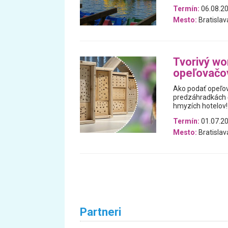
Termín:
06.08.20
Mesto:
Bratislav
Tvorivý wo
opeľovačo
Ako podať opeľo
predzáhradkách či
hmyzích hotelov!
Termín:
01.07.2
Mesto:
Bratislav
Partneri