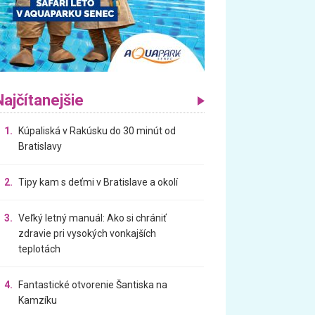
Najčítanejšie
1.
Kúpaliská v Rakúsku do 30 minút od
Bratislavy
2.
Tipy kam s deťmi v Bratislave a okolí
3.
Veľký letný manuál: Ako si chrániť
zdravie pri vysokých vonkajších
teplotách
4.
Fantastické otvorenie Šantiska na
Kamzíku