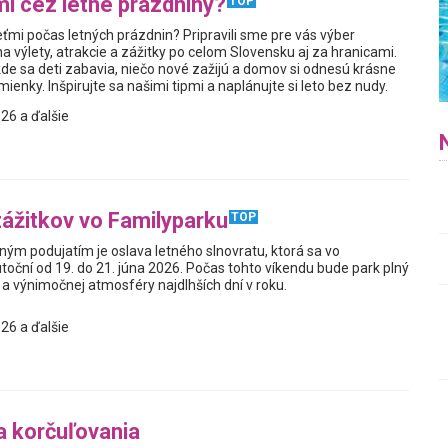
i cez letné prázdniny?
TOP
ťmi počas letných prázdnin? Pripravili sme pre vás výber
a výlety, atrakcie a zážitky po celom Slovensku aj za hranicami.
kde sa deti zabavia, niečo nové zažijú a domov si odnesú krásne
enky. Inšpirujte sa našimi tipmi a naplánujte si leto bez nudy.
26 a ďalšie
zážitkov vo Familyparku
TOP
ým podujatím je oslava letného slnovratu, ktorá sa vo
toční od 19. do 21. júna 2026. Počas tohto víkendu bude park plný
a výnimočnej atmosféry najdlhších dní v roku.
26 a ďalšie
a korčuľovania