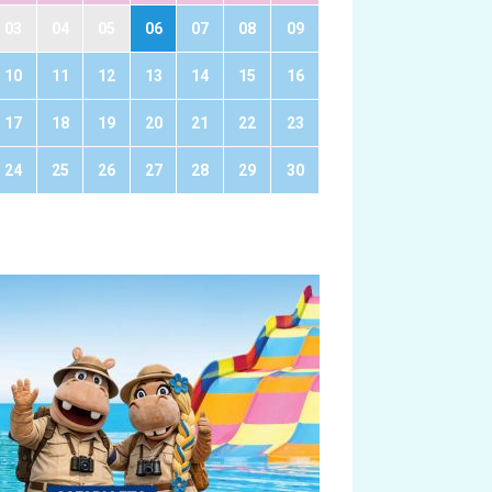
03
04
05
06
07
08
09
10
11
12
13
14
15
16
17
18
19
20
21
22
23
24
25
26
27
28
29
30