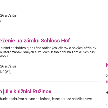
26 a ďalšie
a
eženie na zámku Schloss Hof
 s nimi prichádza aj sezóna rodinných výletov a nových zážitkov.
o, ktoré zabaví malých aj veľkých, letná ponuka zámku Schloss
oľbou.
26 a ďalšie
of (AT)
2
H
júl v knižnici Ružinov
a bude odohrávať hlavne na krásnej letnej terase na Miletičovej.
1