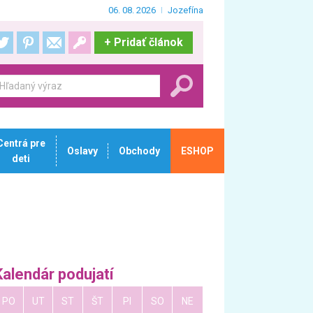
06. 08. 2026
Jozefína
+
Pridať článok
Centrá pre
Oslavy
Obchody
ESHOP
deti
Kalendár podujatí
PO
UT
ST
ŠT
PI
SO
NE