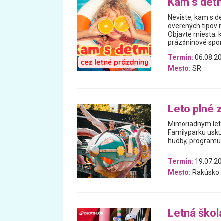
Kam s deťm
Neviete, kam s de
overených tipov n
Objavte miesta, 
prázdninové spomi
Termín:
06.08.20
Mesto:
SR
Leto plné 
Mimoriadnym letn
Familyparku usku
hudby, programu 
Termín:
19.07.20
Mesto:
Rakúsko
Letná škol