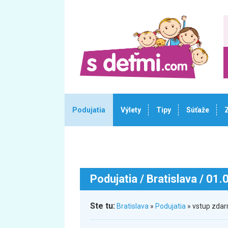
Podujatia
Výlety
Tipy
Súťaže
Podujatia
/ Bratislava / 01
Ste tu:
Bratislava
»
Podujatia
» vstup zda