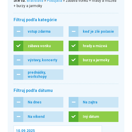
Ste tu:
Bratislava
»
Podujatia
» zábava vonku + hrady a múzeá
+ burzy a jarmoky
Filtruj podľa kategórie
vstup zdarma
keď je zlé počasie
zábava vonku
hrady a múzeá
výstavy, koncerty
burzy a jarmoky
prednášky,
workshopy
Filtruj podľa dátumu
Na dnes
Na zajtra
Na víkend
Iný dátum