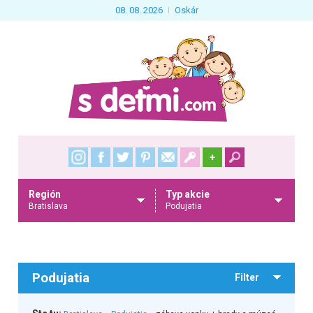
08. 08. 2026
Oskár
+
Región
Typ akcie
Bratislava
Podujatia
Podujatia
Filter