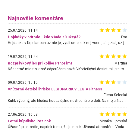
Najnovšie komentáre
25.07.2026, 11:14
Hojdačky v prírode - kde všade sú ukryté?
Eva
Hojdacka v Krpelanoch uz nie je, vysli sme si k nej vcera, ale, zial, uz je znicena. Ak sem planujete cestu len kvoli hojdacke, mozete si ju usetrit. Krasny vyhlad je tu vsak aj bez hojdacky :-)
19.07.2026, 11:44
Rozprávkový les pri kolibe Panoráma
Martina
Nádherné miesto ktoré odporúčam navštíviť všetkými desiatimi, pre rodiny s deťmi, dôchodcom... Proste a jednoducho ozaj rozprávkový les.. určite ešte prídeme. Odniesli sme si na pamiatku krásne tričká,
09.07.2026, 15:15
Vnútorné detské ihrisko LEGIONARIK v LEGIA Fitness
Elena Selecká
Kútik výborný, ale hlučná hudba úplne nevhodná pre deti. Na moju žiadosť o aspoň sušenie nereagovali.
27.06.2026, 16:53
Letné kúpalisko Pezinok
. Monika Lipovská
Úžasné prostredie, napriek tomu, že je malé. Úžasná atmosféra. Voda fantastická a nádherná. Ľudí je pomerne veľa, ale su mili a ohľaduplní. Je veľmi zaujímavé sledovať, ako dokážu spolu športovať cudzí ľudia a bez ohľadu na vek. Vládne tu pohoda. Vnuka neviem dostať z vody. Ďakujem za krásny deň . Urcite sa sem vrátim. Jediný problém je s parkovaním, ale aj ten sa mi podarilo vyriešiť. Monika Bratislava