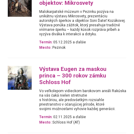
objektov: Mikrosvety
Malokarpatské múzeum v Pezinku pozýva na
unikátnu výstavu Mikrosvety, prezentáciu
autorských šperkov a objektov Soni Ďateľ Kozákovej.
Výstava ponúka zážitok, ktorý presahuje tradičné
vnímanie šperku – každý kúsok rozpráva príbeh a
vyzýva diváka k interakcii a dotyku.
Termín:
05.12.2025 a ďalšie
Mesto:
Pezinok
Výstava Eugen za maskou
princa – 300 rokov zámku
Schloss Hof
Vo veľkolepom vidieckom barokovom areáli Rakúska
na vás čaká nielen stretnutie
s históriou, ale predovšetkým rozsiahle
priestranstvo v očarujúcej prírode, ktoré
svojimi možnosťami vyhovie každej generácii.
Termín:
02.11.2025 a ďalšie
Mesto:
Schloss Hof (AT)