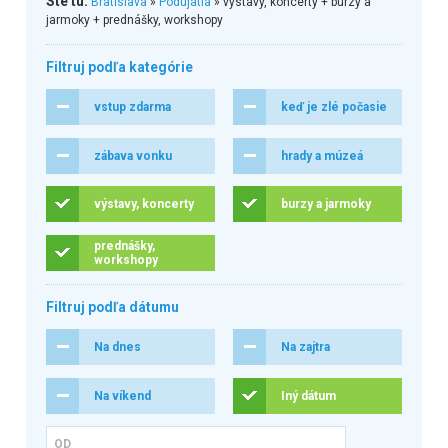
Ste tu:
Bratislava
»
Podujatia
» výstavy, koncerty + burzy a
jarmoky + prednášky, workshopy
Filtruj podľa kategórie
vstup zdarma
keď je zlé počasie
zábava vonku
hrady a múzeá
výstavy, koncerty
burzy a jarmoky
prednášky,
workshopy
Filtruj podľa dátumu
Na dnes
Na zajtra
Na víkend
Iný dátum