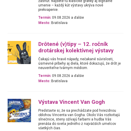
žasnúť. Nájdete tu klasické grafiky aj digitálne
umenie – každý kút výstavy ukrýva nové
prekvapenie.
Termín:
09.08.2026 a ďalšie
Mesto:
Bratislava
Drôtené (v)tipy – 12. ročník
drotárskej kolektívnej výstavy
Čakajú vás hravé nápady, nečakané súvislosti,
úsmevné príbehy aj diela, ktoré dokazujú, že drôt je
neuveriteľne tvárnym médiom.
Termín:
09.08.2026 a ďalšie
Mesto:
Bratislava
Výstava Vincent Van Gogh
Predstavte si, že sa prechádzate pod hviezdnou
oblohou Vincenta van Gogha. Okolo Vás rozkvitajú
slnečnice, steny ožívajú farbami a hudba Vás
prenáša do sveta jedného z najväčších umelcov
všetkých čias.