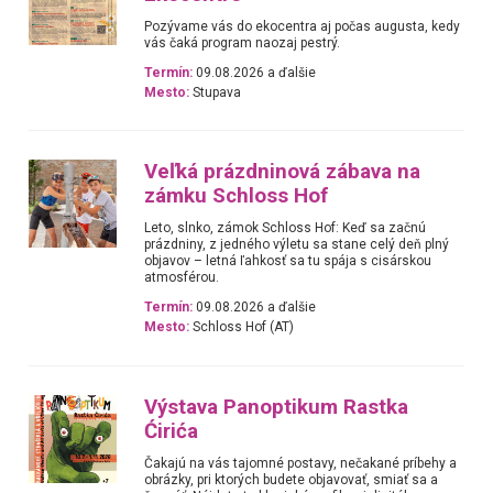
Pozývame vás do ekocentra aj počas augusta, kedy
vás čaká program naozaj pestrý.
Termín:
09.08.2026 a ďalšie
Mesto:
Stupava
Veľká prázdninová zábava na
zámku Schloss Hof
Leto, slnko, zámok Schloss Hof: Keď sa začnú
prázdniny, z jedného výletu sa stane celý deň plný
objavov – letná ľahkosť sa tu spája s cisárskou
atmosférou.
Termín:
09.08.2026 a ďalšie
Mesto:
Schloss Hof (AT)
Výstava Panoptikum Rastka
Ćirića
Čakajú na vás tajomné postavy, nečakané príbehy a
obrázky, pri ktorých budete objavovať, smiať sa a