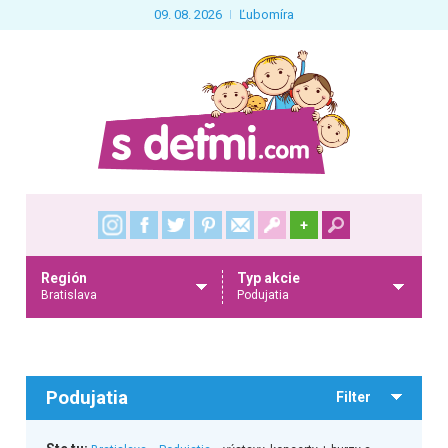
09. 08. 2026
Ľubomíra
+
Región
Typ akcie
Bratislava
Podujatia
Podujatia
Filter