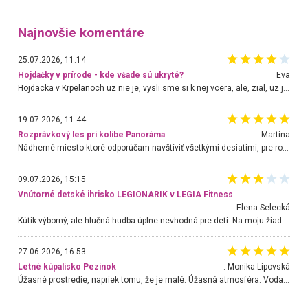
Najnovšie komentáre
25.07.2026, 11:14
Hojdačky v prírode - kde všade sú ukryté?
Eva
Hojdacka v Krpelanoch uz nie je, vysli sme si k nej vcera, ale, zial, uz je znicena. Ak sem planujete cestu len kvoli hojdacke, mozete si ju usetrit. Krasny vyhlad je tu vsak aj bez hojdacky :-)
19.07.2026, 11:44
Rozprávkový les pri kolibe Panoráma
Martina
Nádherné miesto ktoré odporúčam navštíviť všetkými desiatimi, pre rodiny s deťmi, dôchodcom... Proste a jednoducho ozaj rozprávkový les.. určite ešte prídeme. Odniesli sme si na pamiatku krásne tričká,
09.07.2026, 15:15
Vnútorné detské ihrisko LEGIONARIK v LEGIA Fitness
Elena Selecká
Kútik výborný, ale hlučná hudba úplne nevhodná pre deti. Na moju žiadosť o aspoň sušenie nereagovali.
27.06.2026, 16:53
Letné kúpalisko Pezinok
. Monika Lipovská
Úžasné prostredie, napriek tomu, že je malé. Úžasná atmosféra. Voda fantastická a nádherná. Ľudí je pomerne veľa, ale su mili a ohľaduplní. Je veľmi zaujímavé sledovať, ako dokážu spolu športovať cudzí ľudia a bez ohľadu na vek. Vládne tu pohoda. Vnuka neviem dostať z vody. Ďakujem za krásny deň . Urcite sa sem vrátim. Jediný problém je s parkovaním, ale aj ten sa mi podarilo vyriešiť. Monika Bratislava