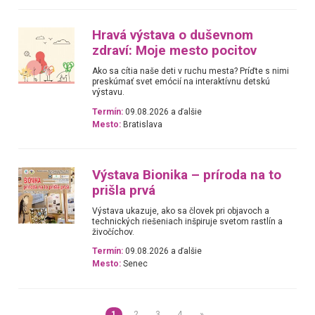
Hravá výstava o duševnom
zdraví: Moje mesto pocitov
Ako sa cítia naše deti v ruchu mesta? Príďte s nimi
preskúmať svet emócií na interaktívnu detskú
výstavu.
Termín:
09.08.2026 a ďalšie
Mesto:
Bratislava
Výstava Bionika – príroda na to
prišla prvá
Výstava ukazuje, ako sa človek pri objavoch a
technických riešeniach inšpiruje svetom rastlín a
živočíchov.
Termín:
09.08.2026 a ďalšie
Mesto:
Senec
1
2
3
4
»