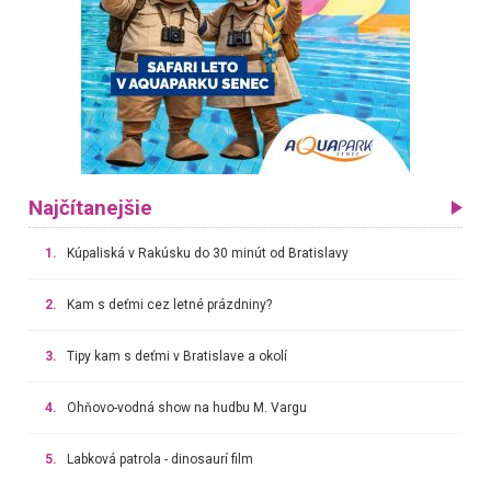
Najčítanejšie
1.
Kúpaliská v Rakúsku do 30 minút od Bratislavy
2.
Kam s deťmi cez letné prázdniny?
3.
Tipy kam s deťmi v Bratislave a okolí
4.
Ohňovo-vodná show na hudbu M. Vargu
5.
Labková patrola - dinosaurí film