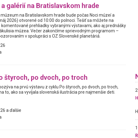
a galérií na Bratislavskom hrade
é múzeum na Bratislavskom hrade bude počas Noci múzeí a
 máj 2026) otvorené od 10:00 do polnoci. Tešiť sa môžete na
, komentované prehliadky vybranými výstavami, ako aj prednášky
 zákulisia múzea. Večer zakončíme sprievodným programom –
zorovaním v spolupráci s OZ Slovenské planetáriá.
026
a
o štyroch, po dvoch, po troch
pozýva na prvú výstavu z cyklu Po štyroch, po dvoch, po troch,
2
a to, ako sa vyvíjala slovenská ilustrácia pre najmenšie deti.
H
26 a ďalšie
a
1
R