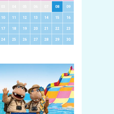
03
04
05
06
07
08
09
10
11
12
13
14
15
16
17
18
19
20
21
22
23
24
25
26
27
28
29
30