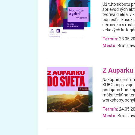
Už túto sobotu 
sprievodných akti
tvorivá dielňa, v
odniesť si kúsok 
semienko s rastli
vekových kategóri
Termín:
23.05.2
Mesto:
Bratislav
Z Auparku
Nákupné centrum 
BUBO pripravuje 
podujatia bude a
môžu tešiť na tem
workshopy, pohybo
Termín:
24.05.20
Mesto:
Bratislav