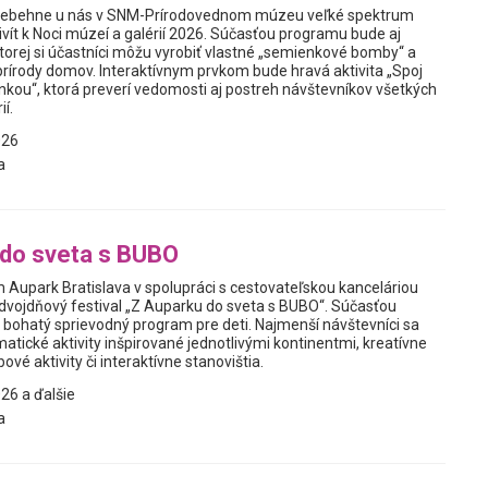
prebehne u nás v SNM-Prírodovednom múzeu veľké spektrum
vít k Noci múzeí a galérií 2026. Súčasťou programu bude aj
 ktorej si účastníci môžu vyrobiť vlastné „semienkové bomby“ a
prírody domov. Interaktívnym prvkom bude hravá aktivita „Spoj
nkou“, ktorá preverí vedomosti aj postreh návštevníkov všetkých
í.
026
a
 do sveta s BUBO
Aupark Bratislava v spolupráci s cestovateľskou kanceláriou
dvojdňový festival „Z Auparku do sveta s BUBO“. Súčasťou
j bohatý sprievodný program pre deti. Najmenší návštevníci sa
atické aktivity inšpirované jednotlivými kontinentmi, kreatívne
vé aktivity či interaktívne stanovištia.
26 a ďalšie
a