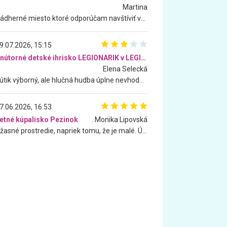
Martina
Nádherné miesto ktoré odporúčam navštíviť všetkými desiatimi, pre rodiny s deťmi, dôchodcom... Proste a jednoducho ozaj rozprávkový les.. určite ešte prídeme. Odniesli sme si na pamiatku krásne tričká,
9.07.2026, 15:15
Vnútorné detské ihrisko LEGIONARIK v LEGIA Fitness
Elena Selecká
Kútik výborný, ale hlučná hudba úplne nevhodná pre deti. Na moju žiadosť o aspoň sušenie nereagovali.
7.06.2026, 16:53
etné kúpalisko Pezinok
. Monika Lipovská
Úžasné prostredie, napriek tomu, že je malé. Úžasná atmosféra. Voda fantastická a nádherná. Ľudí je pomerne veľa, ale su mili a ohľaduplní. Je veľmi zaujímavé sledovať, ako dokážu spolu športovať cudzí ľudia a bez ohľadu na vek. Vládne tu pohoda. Vnuka neviem dostať z vody. Ďakujem za krásny deň . Urcite sa sem vrátim. Jediný problém je s parkovaním, ale aj ten sa mi podarilo vyriešiť. Monika Bratislava