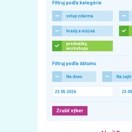
Filtruj podľa kategórie
vstup zdarma
hrady a múzeá
prednášky,
workshopy
Filtruj podľa dátumu
Na dnes
Na zajt
Zrušiť výber