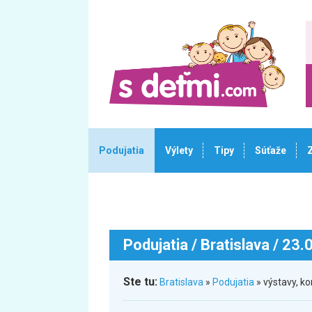
Podujatia
Výlety
Tipy
Súťaže
Podujatia
/ Bratislava / 23
Ste tu:
Bratislava
»
Podujatia
» výstavy, k