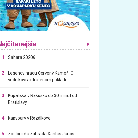
Najčítanejšie
1.
Sahara 20206
2.
Legendy hradu Červený Kameň: O
vodníkovi a stratenom poklade
3.
Kúpaliská v Rakúsku do 30 minút od
Bratislavy
4.
Kapybary v Rozálkove
5.
Zoologická záhrada Xantus János -