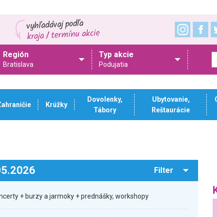
Región
Typ akcie
Bratislava
Podujatia
Dovolenky,
Ubytovanie,
Zahraničie
Krúžky
Tábory
Reštaurácie
.05.2026
Filter
oncerty + burzy a jarmoky + prednášky, workshopy