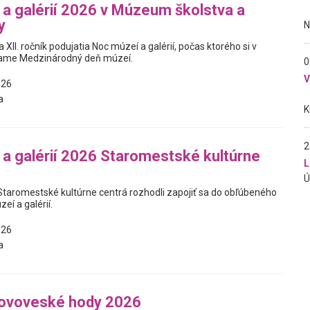
a galérií 2026 v Múzeum školstva a
y
II. ročník podujatia Noc múzeí a galérií, počas ktorého si v
ame Medzinárodný deň múzeí.
0
026
a
2
a galérií 2026 Staromestské kultúrne
L
Staromestské kultúrne centrá rozhodli zapojiť sa do obľúbeného
eí a galérií.
026
a
novoveské hody 2026