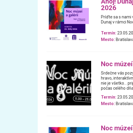
Ahoj! Dunaj
2026
Príďte sa s nami 
Dunaj v rámci Noc
Termín:
23.05.2
Mesto:
Bratislav
Noc múzeí 
Srdečne vás pozý
hravo, interaktív
nie je všetko… pr
počas celého dňa
Termín:
23.05.2
Mesto:
Bratislav
Noc múzeí