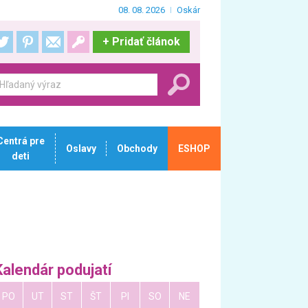
08. 08. 2026
Oskár
+
Pridať článok
Centrá pre
Oslavy
Obchody
ESHOP
deti
Kalendár podujatí
PO
UT
ST
ŠT
PI
SO
NE