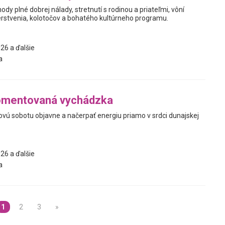
hody plné dobrej nálady, stretnutí s rodinou a priateľmi, vôní
stvenia, kolotočov a bohatého kultúrneho programu.
26 a ďalšie
a
omentovaná vychádzka
jovú sobotu objavne a načerpať energiu priamo v srdci dunajskej
26 a ďalšie
a
1
2
3
»