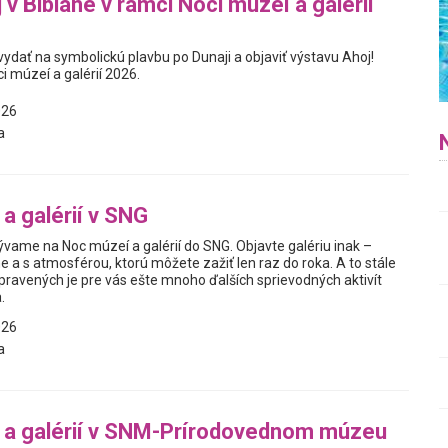
 v Bibiane v rámci Noci múzeí a galérií
vydať na symbolickú plavbu po Dunaji a objaviť výstavu Ahoj!
i múzeí a galérií 2026.
026
a
a galérií v SNG
vame na Noc múzeí a galérií do SNG. Objavte galériu inak –
ne a s atmosférou, ktorú môžete zažiť len raz do roka. A to stále
ipravených je pre vás ešte mnoho ďalších sprievodných aktivít
.
026
a
 a galérií v SNM-Prírodovednom múzeu