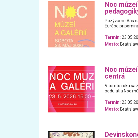
Noc múzeí 
pedagogik
Pozývame Vás na X
Európe pripomín
Termín:
23.05.2
Mesto:
Bratislav
Noc múzeí 
centrá
V tomto roku sa 
podujatia Noc múz
Termín:
23.05.2
Mesto:
Bratislav
Devin­sko