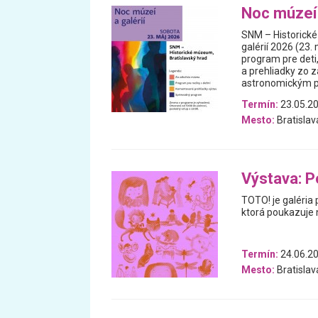
Noc múzeí 
SNM – Historick
galérií 2026 (23.
program pre deti
a prehliadky zo
astronomickým po
Termín:
23.05.2
Mesto:
Bratislav
Výstava: P
TOTO! je galéria 
ktorá poukazuje n
Termín:
24.06.20
Mesto:
Bratislav