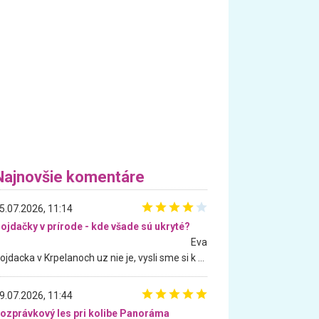
Najnovšie komentáre
5.07.2026, 11:14
ojdačky v prírode - kde všade sú ukryté?
Eva
Hojdacka v Krpelanoch uz nie je, vysli sme si k nej vcera, ale, zial, uz je znicena. Ak sem planujete cestu len kvoli hojdacke, mozete si ju usetrit. Krasny vyhlad je tu vsak aj bez hojdacky :-)
9.07.2026, 11:44
ozprávkový les pri kolibe Panoráma