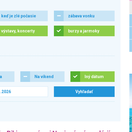
keď je zlé počasie
zábava vonku
výstavy, koncerty
burzy a jarmoky
ra
Na víkend
Iný dátum