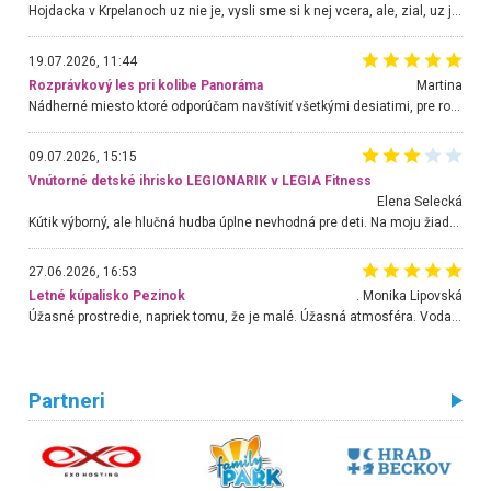
Hojdacka v Krpelanoch uz nie je, vysli sme si k nej vcera, ale, zial, uz je znicena. Ak sem planujete cestu len kvoli hojdacke, mozete si ju usetrit. Krasny vyhlad je tu vsak aj bez hojdacky :-)
19.07.2026, 11:44
Rozprávkový les pri kolibe Panoráma
Martina
Nádherné miesto ktoré odporúčam navštíviť všetkými desiatimi, pre rodiny s deťmi, dôchodcom... Proste a jednoducho ozaj rozprávkový les.. určite ešte prídeme. Odniesli sme si na pamiatku krásne tričká,
09.07.2026, 15:15
Vnútorné detské ihrisko LEGIONARIK v LEGIA Fitness
Elena Selecká
Kútik výborný, ale hlučná hudba úplne nevhodná pre deti. Na moju žiadosť o aspoň sušenie nereagovali.
27.06.2026, 16:53
Letné kúpalisko Pezinok
. Monika Lipovská
Úžasné prostredie, napriek tomu, že je malé. Úžasná atmosféra. Voda fantastická a nádherná. Ľudí je pomerne veľa, ale su mili a ohľaduplní. Je veľmi zaujímavé sledovať, ako dokážu spolu športovať cudzí ľudia a bez ohľadu na vek. Vládne tu pohoda. Vnuka neviem dostať z vody. Ďakujem za krásny deň . Urcite sa sem vrátim. Jediný problém je s parkovaním, ale aj ten sa mi podarilo vyriešiť. Monika Bratislava
Partneri