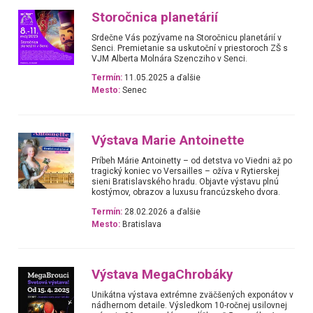
Storočnica planetárií
Srdečne Vás pozývame na Storočnicu planetárií v
Senci. Premietanie sa uskutoční v priestoroch ZŠ s
VJM Alberta Molnára Szencziho v Senci.
Termín:
11.05.2025 a ďalšie
Mesto:
Senec
Výstava Marie Antoinette
Príbeh Márie Antoinetty – od detstva vo Viedni až po
tragický koniec vo Versailles – ožíva v Rytierskej
sieni Bratislavského hradu. Objavte výstavu plnú
kostýmov, obrazov a luxusu francúzskeho dvora.
Termín:
28.02.2026 a ďalšie
Mesto:
Bratislava
Výstava MegaChrobáky
Unikátna výstava extrémne zväčšených exponátov v
nádhernom detaile. Výsledkom 10-ročnej usilovnej