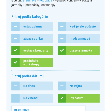
Ste tu:
Bratislava
»
Podujatia
» výstavy, koncerty + burzy a
jarmoky + prednášky, workshopy
Filtruj podľa kategórie
vstup zdarma
keď je zlé počasie
zábava vonku
hrady a múzeá
výstavy, koncerty
burzy a jarmoky
prednášky,
workshopy
Filtruj podľa dátumu
Na dnes
Na zajtra
Na víkend
Iný dátum