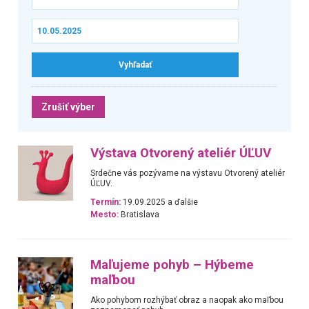
Zrušiť výber
Výstava Otvorený ateliér ÚĽUV
Srdečne vás pozývame na výstavu Otvorený ateliér
ÚĽUV.
Termín:
19.09.2025 a ďalšie
Mesto:
Bratislava
Maľujeme pohyb – Hýbeme
maľbou
Ako pohybom rozhýbať obraz a naopak ako maľbou