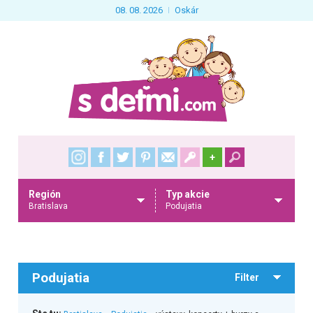
08. 08. 2026
Oskár
+
Región
Typ akcie
Bratislava
Podujatia
Podujatia
Filter