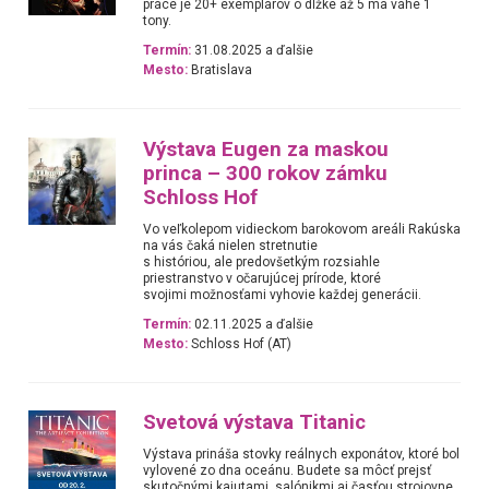
práce je 20+ exemplárov o dĺžke až 5 ma váhe 1
tony.
Termín:
31.08.2025 a ďalšie
Mesto:
Bratislava
Výstava Eugen za maskou
princa – 300 rokov zámku
Schloss Hof
Vo veľkolepom vidieckom barokovom areáli Rakúska
na vás čaká nielen stretnutie
s históriou, ale predovšetkým rozsiahle
priestranstvo v očarujúcej prírode, ktoré
svojimi možnosťami vyhovie každej generácii.
Termín:
02.11.2025 a ďalšie
Mesto:
Schloss Hof (AT)
Svetová výstava Titanic
Výstava prináša stovky reálnych exponátov, ktoré bol
vylovené zo dna oceánu. Budete sa môcť prejsť
skutočnými kajutami, salónikmi aj časťou strojovne