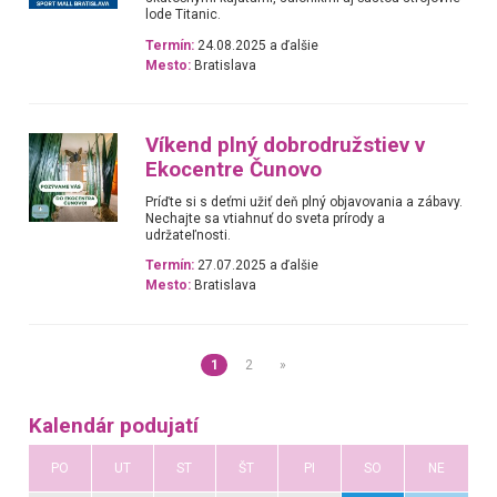
lode Titanic.
Termín:
24.08.2025 a ďalšie
Mesto:
Bratislava
Víkend plný dobrodružstiev v
Ekocentre Čunovo
Príďte si s deťmi užiť deň plný objavovania a zábavy.
Nechajte sa vtiahnuť do sveta prírody a
udržateľnosti.
Termín:
27.07.2025 a ďalšie
Mesto:
Bratislava
1
2
»
Kalendár podujatí
PO
UT
ST
ŠT
PI
SO
NE