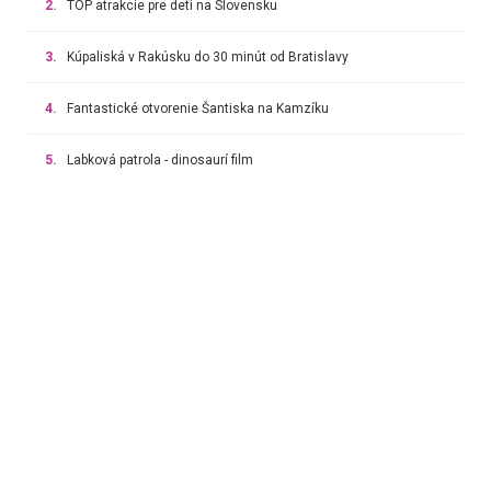
2.
TOP atrakcie pre deti na Slovensku
3.
Kúpaliská v Rakúsku do 30 minút od Bratislavy
4.
Fantastické otvorenie Šantiska na Kamzíku
5.
Labková patrola - dinosaurí film