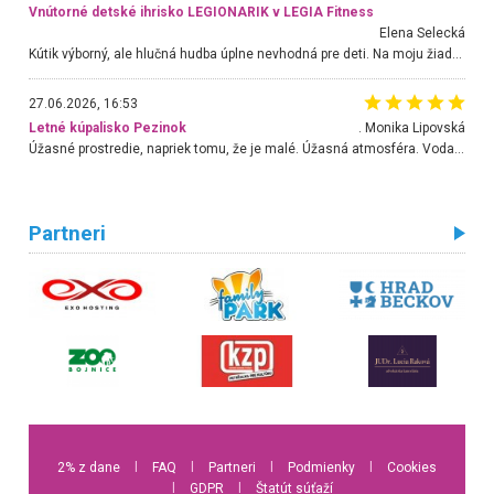
Vnútorné detské ihrisko LEGIONARIK v LEGIA Fitness
Elena Selecká
Kútik výborný, ale hlučná hudba úplne nevhodná pre deti. Na moju žiadosť o aspoň sušenie nereagovali.
27.06.2026, 16:53
Letné kúpalisko Pezinok
. Monika Lipovská
Úžasné prostredie, napriek tomu, že je malé. Úžasná atmosféra. Voda fantastická a nádherná. Ľudí je pomerne veľa, ale su mili a ohľaduplní. Je veľmi zaujímavé sledovať, ako dokážu spolu športovať cudzí ľudia a bez ohľadu na vek. Vládne tu pohoda. Vnuka neviem dostať z vody. Ďakujem za krásny deň . Urcite sa sem vrátim. Jediný problém je s parkovaním, ale aj ten sa mi podarilo vyriešiť. Monika Bratislava
Partneri
2% z dane
l
FAQ
l
Partneri
l
Podmienky
l
Cookies
l
GDPR
l
Štatút súťaží