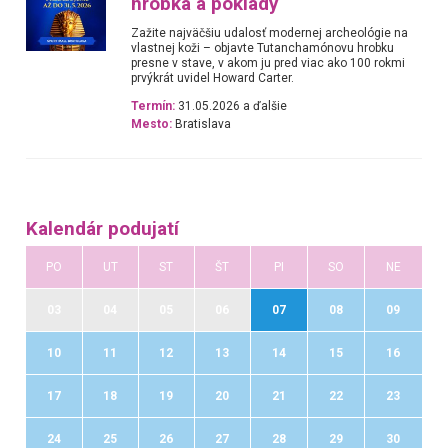
hrobka a poklady
Zažite najväčšiu udalosť modernej archeológie na
vlastnej koži – objavte Tutanchamónovu hrobku
presne v stave, v akom ju pred viac ako 100 rokmi
prvýkrát uvidel Howard Carter.
Termín:
31.05.2026 a ďalšie
Mesto:
Bratislava
Kalendár podujatí
PO
UT
ST
ŠT
PI
SO
NE
03
04
05
06
07
08
09
10
11
12
13
14
15
16
17
18
19
20
21
22
23
24
25
26
27
28
29
30