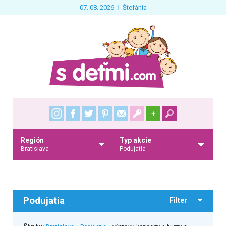
07. 08. 2026
Štefánia
+
Región
Typ akcie
Bratislava
Podujatia
Podujatia
Filter