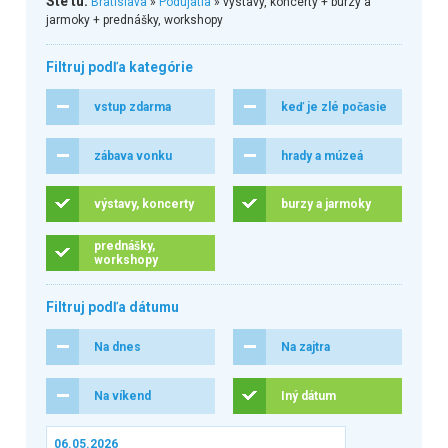
Ste tu:
Bratislava
»
Podujatia
» výstavy, koncerty + burzy a
jarmoky + prednášky, workshopy
Filtruj podľa kategórie
vstup zdarma
keď je zlé počasie
zábava vonku
hrady a múzeá
výstavy, koncerty
burzy a jarmoky
prednášky,
workshopy
Filtruj podľa dátumu
Na dnes
Na zajtra
Na víkend
Iný dátum