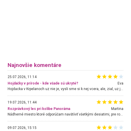
Najnovšie komentáre
25.07.2026, 11:14
Hojdačky v prírode - kde všade sú ukryté?
Eva
Hojdacka v Krpelanoch uz nie je, vysli sme si k nej vcera, ale, zial, uz je znicena. Ak sem planujete cestu len kvoli hojdacke, mozete si ju usetrit. Krasny vyhlad je tu vsak aj bez hojdacky :-)
19.07.2026, 11:44
Rozprávkový les pri kolibe Panoráma
Martina
Nádherné miesto ktoré odporúčam navštíviť všetkými desiatimi, pre rodiny s deťmi, dôchodcom... Proste a jednoducho ozaj rozprávkový les.. určite ešte prídeme. Odniesli sme si na pamiatku krásne tričká,
09.07.2026, 15:15