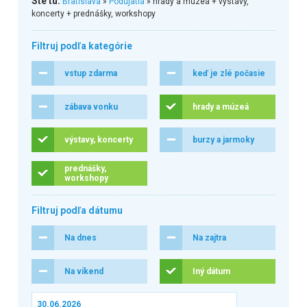
Ste tu:
Bratislava
»
Podujatia
» hrady a múzeá + výstavy,
koncerty + prednášky, workshopy
Filtruj podľa kategórie
vstup zdarma
keď je zlé počasie
zábava vonku
hrady a múzeá
výstavy, koncerty
burzy a jarmoky
prednášky,
workshopy
Filtruj podľa dátumu
Na dnes
Na zajtra
Na víkend
Iný dátum