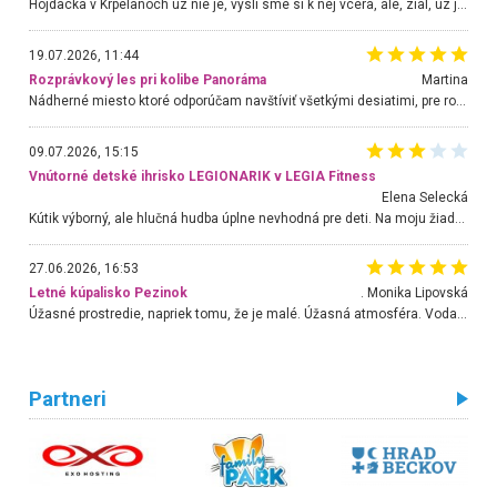
Hojdacka v Krpelanoch uz nie je, vysli sme si k nej vcera, ale, zial, uz je znicena. Ak sem planujete cestu len kvoli hojdacke, mozete si ju usetrit. Krasny vyhlad je tu vsak aj bez hojdacky :-)
19.07.2026, 11:44
Rozprávkový les pri kolibe Panoráma
Martina
Nádherné miesto ktoré odporúčam navštíviť všetkými desiatimi, pre rodiny s deťmi, dôchodcom... Proste a jednoducho ozaj rozprávkový les.. určite ešte prídeme. Odniesli sme si na pamiatku krásne tričká,
09.07.2026, 15:15
Vnútorné detské ihrisko LEGIONARIK v LEGIA Fitness
Elena Selecká
Kútik výborný, ale hlučná hudba úplne nevhodná pre deti. Na moju žiadosť o aspoň sušenie nereagovali.
27.06.2026, 16:53
Letné kúpalisko Pezinok
. Monika Lipovská
Úžasné prostredie, napriek tomu, že je malé. Úžasná atmosféra. Voda fantastická a nádherná. Ľudí je pomerne veľa, ale su mili a ohľaduplní. Je veľmi zaujímavé sledovať, ako dokážu spolu športovať cudzí ľudia a bez ohľadu na vek. Vládne tu pohoda. Vnuka neviem dostať z vody. Ďakujem za krásny deň . Urcite sa sem vrátim. Jediný problém je s parkovaním, ale aj ten sa mi podarilo vyriešiť. Monika Bratislava
Partneri