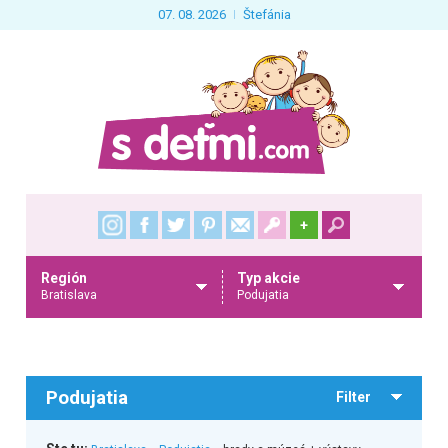
07. 08. 2026
Štefánia
+
Región
Typ akcie
Bratislava
Podujatia
Podujatia
Filter