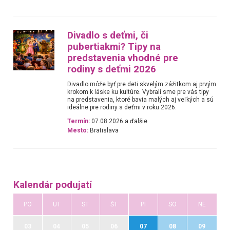
Divadlo s deťmi, či
pubertiakmi? Tipy na
predstavenia vhodné pre
rodiny s deťmi 2026
Divadlo môže byť pre deti skvelým zážitkom aj prvým
krokom k láske ku kultúre. Vybrali sme pre vás tipy
na predstavenia, ktoré bavia malých aj veľkých a sú
ideálne pre rodiny s deťmi v roku 2026.
Termín:
07.08.2026 a ďalšie
Mesto:
Bratislava
Kalendár podujatí
PO
UT
ST
ŠT
PI
SO
NE
03
04
05
06
07
08
09