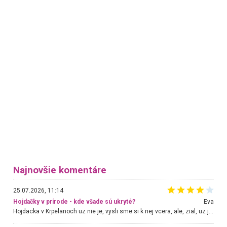
Najnovšie komentáre
25.07.2026, 11:14
Hojdačky v prírode - kde všade sú ukryté?
Eva
Hojdacka v Krpelanoch uz nie je, vysli sme si k nej vcera, ale, zial, uz je znicena. Ak sem planujete cestu len kvoli hojdacke, mozete si ju usetrit. Krasny vyhlad je tu vsak aj bez hojdacky :-)