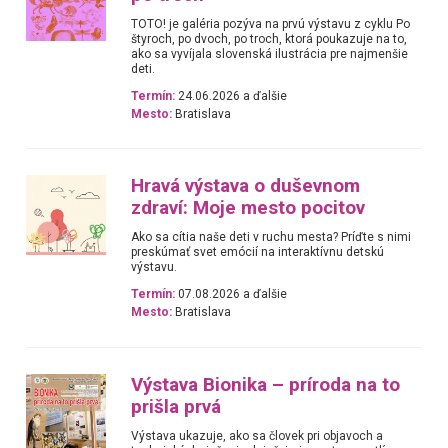
TOTO! je galéria pozýva na prvú výstavu z cyklu Po
štyroch, po dvoch, po troch, ktorá poukazuje na to,
ako sa vyvíjala slovenská ilustrácia pre najmenšie
deti.
Termín:
24.06.2026 a ďalšie
Mesto:
Bratislava
Hravá výstava o duševnom
zdraví: Moje mesto pocitov
Ako sa cítia naše deti v ruchu mesta? Príďte s nimi
preskúmať svet emócií na interaktívnu detskú
výstavu.
Termín:
07.08.2026 a ďalšie
Mesto:
Bratislava
Výstava Bionika – príroda na to
prišla prvá
Výstava ukazuje, ako sa človek pri objavoch a