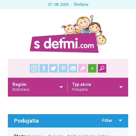
07. 08. 2026
Štefánia
+
Región
Typ akcie
Bratislava
Podujatia
Podujatia
Filter