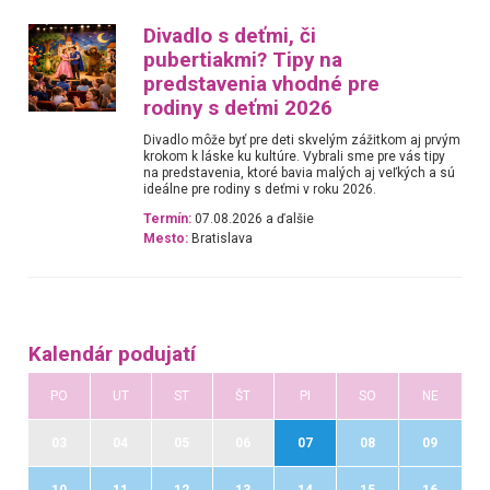
Divadlo s deťmi, či
pubertiakmi? Tipy na
predstavenia vhodné pre
rodiny s deťmi 2026
Divadlo môže byť pre deti skvelým zážitkom aj prvým
krokom k láske ku kultúre. Vybrali sme pre vás tipy
na predstavenia, ktoré bavia malých aj veľkých a sú
ideálne pre rodiny s deťmi v roku 2026.
Termín:
07.08.2026 a ďalšie
Mesto:
Bratislava
Kalendár podujatí
PO
UT
ST
ŠT
PI
SO
NE
03
04
05
06
07
08
09
10
11
12
13
14
15
16