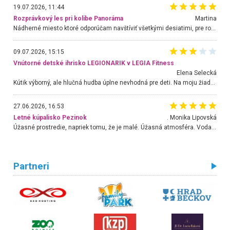
19.07.2026, 11:44
Rozprávkový les pri kolibe Panoráma
Martina
Nádherné miesto ktoré odporúčam navštíviť všetkými desiatimi, pre rodiny s deťmi, dôchodcom... Proste a jednoducho ozaj rozprávkový les.. určite ešte prídeme. Odniesli sme si na pamiatku krásne tričká,
09.07.2026, 15:15
Vnútorné detské ihrisko LEGIONARIK v LEGIA Fitness
Elena Selecká
Kútik výborný, ale hlučná hudba úplne nevhodná pre deti. Na moju žiadosť o aspoň sušenie nereagovali.
27.06.2026, 16:53
Letné kúpalisko Pezinok
. Monika Lipovská
Úžasné prostredie, napriek tomu, že je malé. Úžasná atmosféra. Voda fantastická a nádherná. Ľudí je pomerne veľa, ale su mili a ohľaduplní. Je veľmi zaujímavé sledovať, ako dokážu spolu športovať cudzí ľudia a bez ohľadu na vek. Vládne tu pohoda. Vnuka neviem dostať z vody. Ďakujem za krásny deň . Urcite sa sem vrátim. Jediný problém je s parkovaním, ale aj ten sa mi podarilo vyriešiť. Monika Bratislava
Partneri