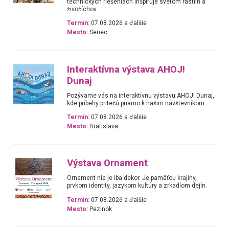
technických riešeniach inšpiruje svetom rastlín a
živočíchov.
Termín:
07.08.2026 a ďalšie
Mesto:
Senec
Interaktívna výstava AHOJ!
Dunaj
Pozývame vás na interaktívnu výstavu AHOJ! Dunaj,
kde príbehy pritečú priamo k našim návštevníkom.
Termín:
07.08.2026 a ďalšie
Mesto:
Bratislava
Výstava Ornament
Ornament nie je iba dekor. Je pamäťou krajiny,
prvkom identity, jazykom kultúry a zrkadlom dejín.
Termín:
07.08.2026 a ďalšie
Mesto:
Pezinok