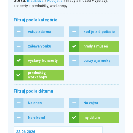
Ste tu:
Bratislava
»
Podujatia
» hrady a múzeá + výstavy,
koncerty + prednášky, workshopy
Filtruj podľa kategórie
vstup zdarma
keď je zlé počasie
zábava vonku
hrady a múzeá
výstavy, koncerty
burzy a jarmoky
prednášky,
workshopy
Filtruj podľa dátumu
Na dnes
Na zajtra
Na víkend
Iný dátum