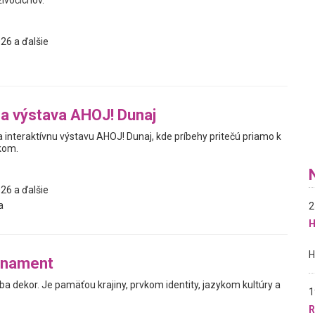
živočíchov.
26 a ďalšie
na výstava AHOJ! Dunaj
interaktívnu výstavu AHOJ! Dunaj, kde príbehy pritečú priamo k
kom.
26 a ďalšie
a
2
H
rnament
ba dekor. Je pamäťou krajiny, prvkom identity, jazykom kultúry a
1
R