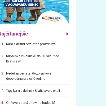
Najčítanejšie
1.
Kam s deťmi cez letné prázdniny?
2.
Kúpaliská v Rakúsku do 30 minút od
Bratislavy
3.
Nedeľná desiata: Rozprávkové
dopoludnia pre celú rodinu
4.
Tipy kam s deťmi v Bratislave a okolí
5.
Ohňovo-vodná show na hudbu M.