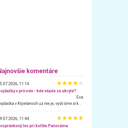
Najnovšie komentáre
5.07.2026, 11:14
ojdačky v prírode - kde všade sú ukryté?
Eva
Hojdacka v Krpelanoch uz nie je, vysli sme si k nej vcera, ale, zial, uz je znicena. Ak sem planujete cestu len kvoli hojdacke, mozete si ju usetrit. Krasny vyhlad je tu vsak aj bez hojdacky :-)
9.07.2026, 11:44
ozprávkový les pri kolibe Panoráma