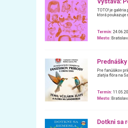
Výstava: P
TOTO! je galéria 
ktorá poukazuje n
Termín:
24.06.20
Mesto:
Bratislav
Prednášky 
Pre fanúšikov pr
zlatýa flóra na 
Termín:
11.05.2
Mesto:
Bratislav
Dotkni sa 