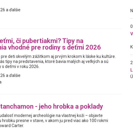
26 a ďalšie
0
eťmi, či pubertiakmi? Tipy na
ia vhodné pre rodiny s deťmi 2026
 pre deti skvelým zážitkom aj prvým krokom k láske ku kultúre.
ás tipy na predstavenia, ktoré bavia malých aj veľkých a sú
2
y s deťmi v roku 2026.
L
26 a ďalšie
a
tanchamon - jeho hrobka a poklady
udalosť modernej archeológie na vlastnej koži – objavte
robku presne v stave, v akom ju pred viac ako 100 rokmi
oward Carter.