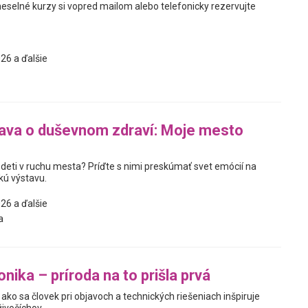
meselné kurzy si vopred mailom alebo telefonicky rezervujte
26 a ďalšie
ava o duševnom zdraví: Moje mesto
 deti v ruchu mesta? Príďte s nimi preskúmať svet emócií na
kú výstavu.
26 a ďalšie
a
nika – príroda na to prišla prvá
ako sa človek pri objavoch a technických riešeniach inšpiruje