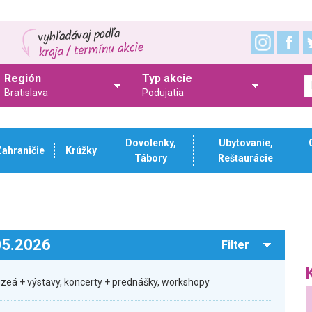
Región
Typ akcie
Bratislava
Podujatia
Dovolenky,
Ubytovanie,
Zahraničie
Krúžky
Tábory
Reštaurácie
.05.2026
Filter
zeá + výstavy, koncerty + prednášky, workshopy