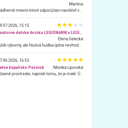
Martina
Nádherné miesto ktoré odporúčam navštíviť všetkými desiatimi, pre rodiny s deťmi, dôchodcom... Proste a jednoducho ozaj rozprávkový les.. určite ešte prídeme. Odniesli sme si na pamiatku krásne tričká,
9.07.2026, 15:15
Vnútorné detské ihrisko LEGIONARIK v LEGIA Fitness
Elena Selecká
Kútik výborný, ale hlučná hudba úplne nevhodná pre deti. Na moju žiadosť o aspoň sušenie nereagovali.
7.06.2026, 16:53
etné kúpalisko Pezinok
. Monika Lipovská
Úžasné prostredie, napriek tomu, že je malé. Úžasná atmosféra. Voda fantastická a nádherná. Ľudí je pomerne veľa, ale su mili a ohľaduplní. Je veľmi zaujímavé sledovať, ako dokážu spolu športovať cudzí ľudia a bez ohľadu na vek. Vládne tu pohoda. Vnuka neviem dostať z vody. Ďakujem za krásny deň . Urcite sa sem vrátim. Jediný problém je s parkovaním, ale aj ten sa mi podarilo vyriešiť. Monika Bratislava