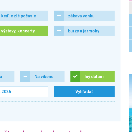
keď je zlé počasie
zábava vonku
výstavy, koncerty
burzy a jarmoky
ra
Na víkend
Iný dátum