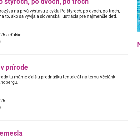
o štyroch, po dvoch, po troch
pozýva na prvú výstavu z cyklu Po štyroch, po dvoch, po troch,
a to, ako sa vyvíjala slovenská ilustrácia pre najmenšie deti.
26 a ďalšie
a
v prírode
írody tu máme ďalšiu prednášku tentokrát na tému Včelárik
Sandbergu.
026
a
remesla