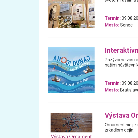
svetom rastlín a 
Termín:
09.08.20
Mesto:
Senec
Interaktív
Pozývame vás na 
našim návštevní
Termín:
09.08.20
Mesto:
Bratislav
Výstava O
Ornament nie je i
zrkadlom dejín.