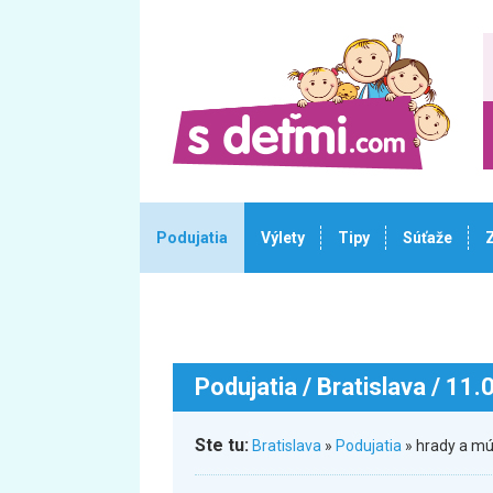
Podujatia
Výlety
Tipy
Súťaže
Podujatia
/ Bratislava / 11
Ste tu:
Bratislava
»
Podujatia
» hrady a mú