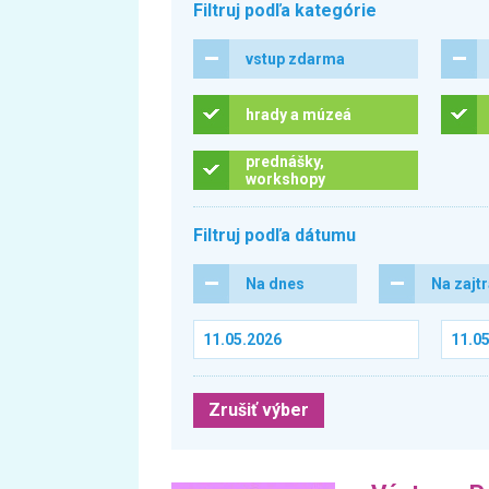
Filtruj podľa kategórie
vstup zdarma
hrady a múzeá
prednášky,
workshopy
Filtruj podľa dátumu
Na dnes
Na zajt
Zrušiť výber