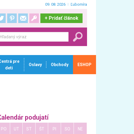
09. 08. 2026
Ľubomíra
+
Pridať článok
Centrá pre
Oslavy
Obchody
ESHOP
deti
Kalendár podujatí
PO
UT
ST
ŠT
PI
SO
NE