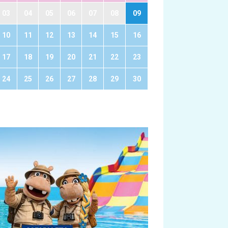
03
04
05
06
07
08
09
10
11
12
13
14
15
16
17
18
19
20
21
22
23
24
25
26
27
28
29
30