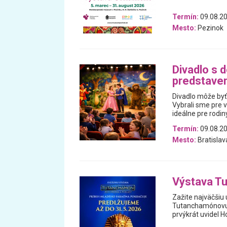
Termín:
09.08.20
Mesto:
Pezinok
Divadlo s d
predstaven
Divadlo môže byť
Vybrali sme pre v
ideálne pre rodin
Termín:
09.08.20
Mesto:
Bratislav
Výstava Tu
Zažite najväčšiu 
Tutanchamónovu h
prvýkrát uvidel H