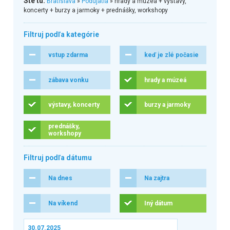
Ste tu:
Bratislava
»
Podujatia
» hrady a múzeá + výstavy,
koncerty + burzy a jarmoky + prednášky, workshopy
Filtruj podľa kategórie
vstup zdarma
keď je zlé počasie
zábava vonku
hrady a múzeá
výstavy, koncerty
burzy a jarmoky
prednášky,
workshopy
Filtruj podľa dátumu
Na dnes
Na zajtra
Na víkend
Iný dátum