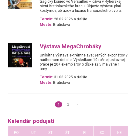
tragický koniec vo Versailles – ožíva v Rytierskej
sieni Bratislavského hradu. Objavte výstavu plnú
kostýmov, obrazov a luxusu francúzskeho dvora.
Termín:
28.02.2026 a ďalšie
Mesto:
Bratislava
Výstava MegaChrobáky
Unikátna výstava extrémne zväčšených exponátov v
nádhernom detaile. Výsledkom 10-ročnej usilovnej
práce je 20+ exemplárov o dĺžke až 5 ma váhe 1
tony.
Termín:
31.08.2025 a ďalšie
Mesto:
Bratislava
1
2
»
Kalendár podujatí
PO
UT
ST
ŠT
PI
SO
NE