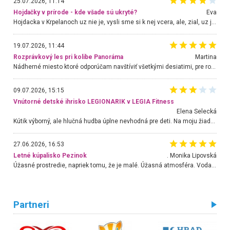
25.07.2026, 11:14
Hojdačky v prírode - kde všade sú ukryté?
Eva
Hojdacka v Krpelanoch uz nie je, vysli sme si k nej vcera, ale, zial, uz je znicena. Ak sem planujete cestu len kvoli hojdacke, mozete si ju usetrit. Krasny vyhlad je tu vsak aj bez hojdacky :-)
19.07.2026, 11:44
Rozprávkový les pri kolibe Panoráma
Martina
Nádherné miesto ktoré odporúčam navštíviť všetkými desiatimi, pre rodiny s deťmi, dôchodcom... Proste a jednoducho ozaj rozprávkový les.. určite ešte prídeme. Odniesli sme si na pamiatku krásne tričká,
09.07.2026, 15:15
Vnútorné detské ihrisko LEGIONARIK v LEGIA Fitness
Elena Selecká
Kútik výborný, ale hlučná hudba úplne nevhodná pre deti. Na moju žiadosť o aspoň sušenie nereagovali.
27.06.2026, 16:53
Letné kúpalisko Pezinok
. Monika Lipovská
Úžasné prostredie, napriek tomu, že je malé. Úžasná atmosféra. Voda fantastická a nádherná. Ľudí je pomerne veľa, ale su mili a ohľaduplní. Je veľmi zaujímavé sledovať, ako dokážu spolu športovať cudzí ľudia a bez ohľadu na vek. Vládne tu pohoda. Vnuka neviem dostať z vody. Ďakujem za krásny deň . Urcite sa sem vrátim. Jediný problém je s parkovaním, ale aj ten sa mi podarilo vyriešiť. Monika Bratislava
Partneri