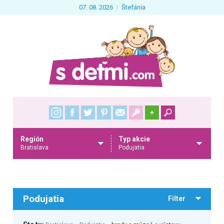
07. 08. 2026
Štefánia
+
Región
Typ akcie
Bratislava
Podujatia
Podujatia
Filter