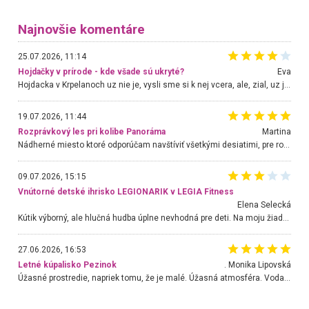
Najnovšie komentáre
25.07.2026, 11:14
Hojdačky v prírode - kde všade sú ukryté?
Eva
Hojdacka v Krpelanoch uz nie je, vysli sme si k nej vcera, ale, zial, uz je znicena. Ak sem planujete cestu len kvoli hojdacke, mozete si ju usetrit. Krasny vyhlad je tu vsak aj bez hojdacky :-)
19.07.2026, 11:44
Rozprávkový les pri kolibe Panoráma
Martina
Nádherné miesto ktoré odporúčam navštíviť všetkými desiatimi, pre rodiny s deťmi, dôchodcom... Proste a jednoducho ozaj rozprávkový les.. určite ešte prídeme. Odniesli sme si na pamiatku krásne tričká,
09.07.2026, 15:15
Vnútorné detské ihrisko LEGIONARIK v LEGIA Fitness
Elena Selecká
Kútik výborný, ale hlučná hudba úplne nevhodná pre deti. Na moju žiadosť o aspoň sušenie nereagovali.
27.06.2026, 16:53
Letné kúpalisko Pezinok
. Monika Lipovská
Úžasné prostredie, napriek tomu, že je malé. Úžasná atmosféra. Voda fantastická a nádherná. Ľudí je pomerne veľa, ale su mili a ohľaduplní. Je veľmi zaujímavé sledovať, ako dokážu spolu športovať cudzí ľudia a bez ohľadu na vek. Vládne tu pohoda. Vnuka neviem dostať z vody. Ďakujem za krásny deň . Urcite sa sem vrátim. Jediný problém je s parkovaním, ale aj ten sa mi podarilo vyriešiť. Monika Bratislava