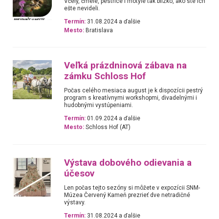
Včely, čmele, pestrice i motýle tak blízko, ako ste ich
ešte nevideli.
Termín:
31.08.2024 a ďalšie
Mesto:
Bratislava
Veľká prázdninová zábava na
zámku Schloss Hof
Počas celého mesiaca august je k dispozícii pestrý
program s kreatívnymi workshopmi, divadelnými i
hudobnými vystúpeniami.
Termín:
01.09.2024 a ďalšie
Mesto:
Schloss Hof (AT)
Výstava dobového odievania a
účesov
Len počas tejto sezóny si môžete v expozícii SNM-
Múzea Červený Kameň prezrieť dve netradičné
výstavy.
Termín:
31.08.2024 a ďalšie