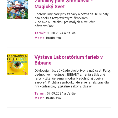
Zábavný park Šmolkovia -
Magický Svet
Dobrodružný park plný zábavy a poznání! Uži si celý
deň spolu s rozprávkovými Šmolkami.
Viac ako 60 atrakcií pre malých aj veľkých
návštevníkov.
Termín:
30.08.2024 a ďalšie
Mesto:
Bratislava
Výstava Laboratórium farieb v
Bibiane
Obklopujú nás, sú všade okolo, tvoria náš svet. Farby.
Jednotlivé miestnosti BIBIANY zmenia základné
farby – žltá, červená, modrá. Nadchnú aj poučia
zároveň. Priblížia symboliku, delenie farieb, pravidlá,
hry kontrastov, fyzikálne zákony, objavy.
Termín:
07.09.2024 a ďalšie
Mesto:
Bratislava