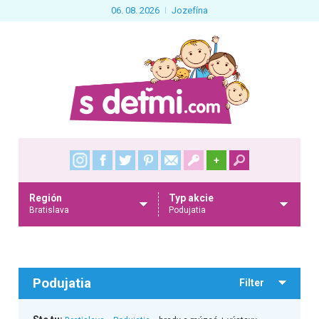
06. 08. 2026
Jozefína
+
Región
Typ akcie
Bratislava
Podujatia
Podujatia
Filter