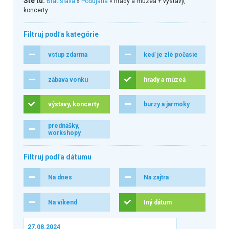
Ste tu:
Bratislava
»
Podujatia
» hrady a múzeá + výstavy,
koncerty
Filtruj podľa kategórie
vstup zdarma
keď je zlé počasie
zábava vonku
hrady a múzeá
výstavy, koncerty
burzy a jarmoky
prednášky,
workshopy
Filtruj podľa dátumu
Na dnes
Na zajtra
Na víkend
Iný dátum