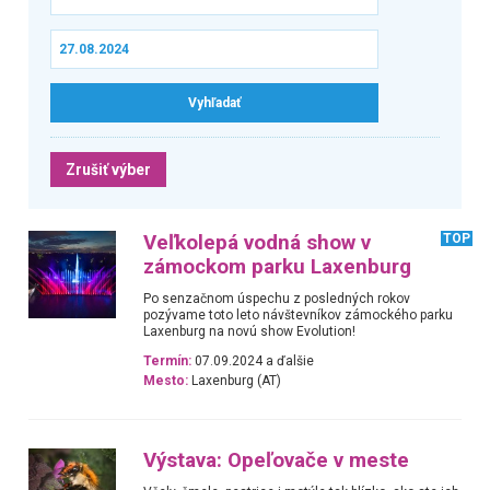
Zrušiť výber
Veľkolepá vodná show v
TOP
zámockom parku Laxenburg
Po senzačnom úspechu z posledných rokov
pozývame toto leto návštevníkov zámockého parku
Laxenburg na novú show Evolution!
Termín:
07.09.2024 a ďalšie
Mesto:
Laxenburg (AT)
Výstava: Opeľovače v meste