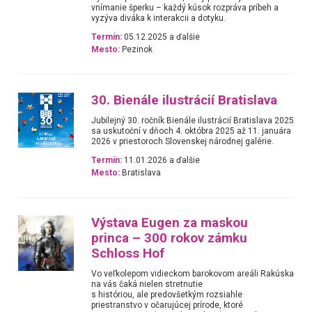
vnímanie šperku – každý kúsok rozpráva príbeh a
vyzýva diváka k interakcii a dotyku.
Termín:
05.12.2025 a ďalšie
Mesto:
Pezinok
30. Bienále ilustrácií Bratislava
Jubilejný 30. ročník Bienále ilustrácií Bratislava 2025
sa uskutoční v dňoch 4. októbra 2025 až 11. januára
2026 v priestoroch Slovenskej národnej galérie.
Termín:
11.01.2026 a ďalšie
Mesto:
Bratislava
Výstava Eugen za maskou
princa – 300 rokov zámku
Schloss Hof
Vo veľkolepom vidieckom barokovom areáli Rakúska
na vás čaká nielen stretnutie
s históriou, ale predovšetkým rozsiahle
priestranstvo v očarujúcej prírode, ktoré