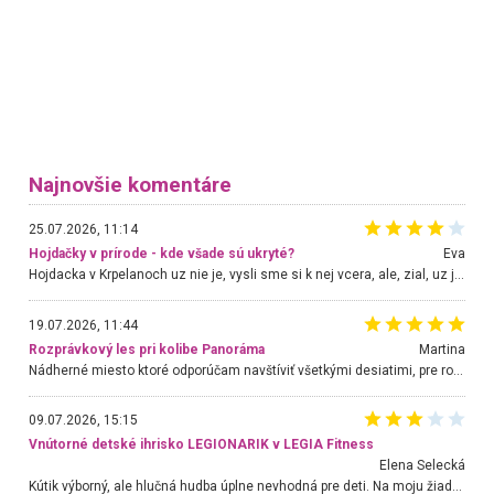
Najnovšie komentáre
25.07.2026, 11:14
Hojdačky v prírode - kde všade sú ukryté?
Eva
Hojdacka v Krpelanoch uz nie je, vysli sme si k nej vcera, ale, zial, uz je znicena. Ak sem planujete cestu len kvoli hojdacke, mozete si ju usetrit. Krasny vyhlad je tu vsak aj bez hojdacky :-)
19.07.2026, 11:44
Rozprávkový les pri kolibe Panoráma
Martina
Nádherné miesto ktoré odporúčam navštíviť všetkými desiatimi, pre rodiny s deťmi, dôchodcom... Proste a jednoducho ozaj rozprávkový les.. určite ešte prídeme. Odniesli sme si na pamiatku krásne tričká,
09.07.2026, 15:15
Vnútorné detské ihrisko LEGIONARIK v LEGIA Fitness
Elena Selecká
Kútik výborný, ale hlučná hudba úplne nevhodná pre deti. Na moju žiadosť o aspoň sušenie nereagovali.