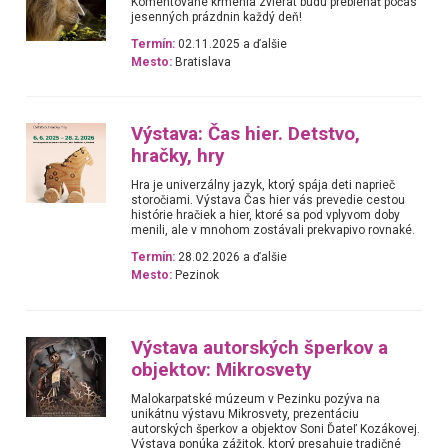
Komentované kŕmenia zvierat budú prebiehať počas
jesenných prázdnin každý deň!
Termín:
02.11.2025 a ďalšie
Mesto:
Bratislava
Výstava: Čas hier. Detstvo,
hračky, hry
Hra je univerzálny jazyk, ktorý spája deti naprieč
storočiami. Výstava Čas hier vás prevedie cestou
histórie hračiek a hier, ktoré sa pod vplyvom doby
menili, ale v mnohom zostávali prekvapivo rovnaké.
Termín:
28.02.2026 a ďalšie
Mesto:
Pezinok
Výstava autorských šperkov a
objektov: Mikrosvety
Malokarpatské múzeum v Pezinku pozýva na
unikátnu výstavu Mikrosvety, prezentáciu
autorských šperkov a objektov Soni Ďateľ Kozákovej.
Výstava ponúka zážitok, ktorý presahuje tradičné