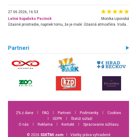
27.06.2026, 16:53
Letné kúpalisko Pezinok
. Monika Lipovská
Úžasné prostredie, napriek tomu, že je malé. Úžasná atmosféra. Voda fantastická a nádherná. Ľudí je pomerne veľa, ale su mili a ohľaduplní. Je veľmi zaujímavé sledovať, ako dokážu spolu športovať cudzí ľudia a bez ohľadu na vek. Vládne tu pohoda. Vnuka neviem dostať z vody. Ďakujem za krásny deň . Urcite sa sem vrátim. Jediný problém je s parkovaním, ale aj ten sa mi podarilo vyriešiť. Monika Bratislava
Partneri
2% z dane
l
FAQ
l
Partneri
l
Podmienky
l
Cookies
l
GDPR
l
Štatút súťaží
O nás
l
Reklama
l
Kontakt
l
Spracovanie súhlasu
© 2026
SDEŤMI.com
l
Všetky práva vyhradené