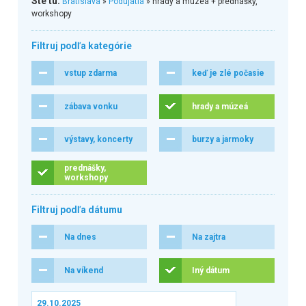
Ste tu:
Bratislava
»
Podujatia
» hrady a múzeá + prednášky,
workshopy
Filtruj podľa kategórie
vstup zdarma
keď je zlé počasie
zábava vonku
hrady a múzeá
výstavy, koncerty
burzy a jarmoky
prednášky,
workshopy
Filtruj podľa dátumu
Na dnes
Na zajtra
Na víkend
Iný dátum