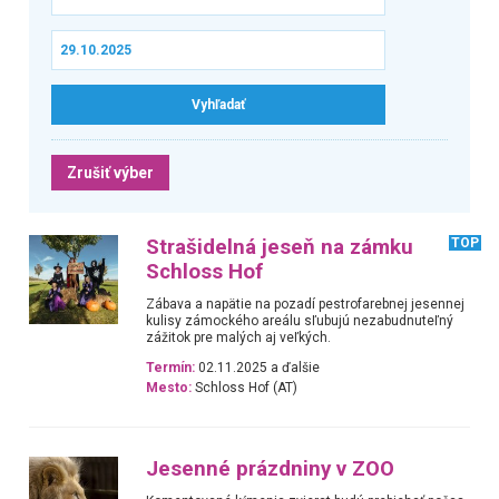
Zrušiť výber
Strašidelná jeseň na zámku
TOP
Schloss Hof
Zábava a napätie na pozadí pestrofarebnej jesennej
kulisy zámockého areálu sľubujú nezabudnuteľný
zážitok pre malých aj veľkých.
Termín:
02.11.2025 a ďalšie
Mesto:
Schloss Hof (AT)
Jesenné prázdniny v ZOO