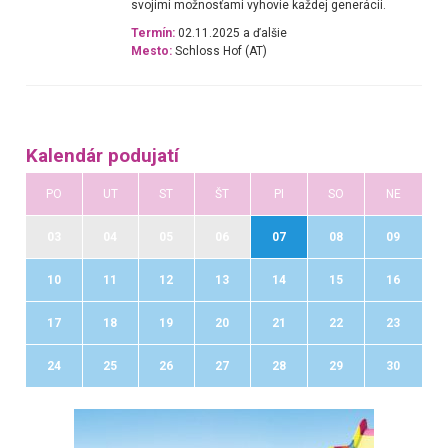
svojimi možnosťami vyhovie každej generácii.
Termín:
02.11.2025 a ďalšie
Mesto:
Schloss Hof (AT)
Kalendár podujatí
PO
UT
ST
ŠT
PI
SO
NE
03
04
05
06
07
08
09
10
11
12
13
14
15
16
17
18
19
20
21
22
23
24
25
26
27
28
29
30