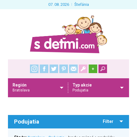
07. 08. 2026
Štefánia
+
Región
Typ akcie
Bratislava
Podujatia
Podujatia
Filter