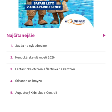
Najčítanejšie
1.
Jazda na cyklodrezine
2.
Huncokárske slávnosti 2026
3.
Fantastické otvorenie Šantiska na Kamzíku
4.
Štípance od hmyzu
5.
Augustový Kids club v Centrali