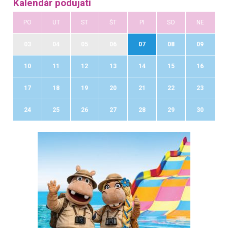
Kalendár podujatí
PO
UT
ST
ŠT
PI
SO
NE
03
04
05
06
07
08
09
10
11
12
13
14
15
16
17
18
19
20
21
22
23
24
25
26
27
28
29
30