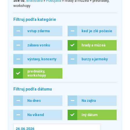
Ste tu:
Bratislava
»
Podujatia
» hrady a múzeá + prednášky,
workshopy
Filtruj podľa kategórie
vstup zdarma
keď je zlé počasie
zábava vonku
hrady a múzeá
výstavy, koncerty
burzy a jarmoky
prednášky,
workshopy
Filtruj podľa dátumu
Na dnes
Na zajtra
Na víkend
Iný dátum