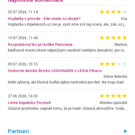
25.07.2026, 11:14
Hojdačky v prírode - kde všade sú ukryté?
Eva
Hojdacka v Krpelanoch uz nie je, vysli sme si k nej vcera, ale, zial, uz je znicena. Ak sem planujete cestu len kvoli hojdacke, mozete si ju usetrit. Krasny vyhlad je tu vsak aj bez hojdacky :-)
19.07.2026, 11:44
Rozprávkový les pri kolibe Panoráma
Martina
Nádherné miesto ktoré odporúčam navštíviť všetkými desiatimi, pre rodiny s deťmi, dôchodcom... Proste a jednoducho ozaj rozprávkový les.. určite ešte prídeme. Odniesli sme si na pamiatku krásne tričká,
09.07.2026, 15:15
Vnútorné detské ihrisko LEGIONARIK v LEGIA Fitness
Elena Selecká
Kútik výborný, ale hlučná hudba úplne nevhodná pre deti. Na moju žiadosť o aspoň sušenie nereagovali.
27.06.2026, 16:53
Letné kúpalisko Pezinok
. Monika Lipovská
Úžasné prostredie, napriek tomu, že je malé. Úžasná atmosféra. Voda fantastická a nádherná. Ľudí je pomerne veľa, ale su mili a ohľaduplní. Je veľmi zaujímavé sledovať, ako dokážu spolu športovať cudzí ľudia a bez ohľadu na vek. Vládne tu pohoda. Vnuka neviem dostať z vody. Ďakujem za krásny deň . Urcite sa sem vrátim. Jediný problém je s parkovaním, ale aj ten sa mi podarilo vyriešiť. Monika Bratislava
Partneri