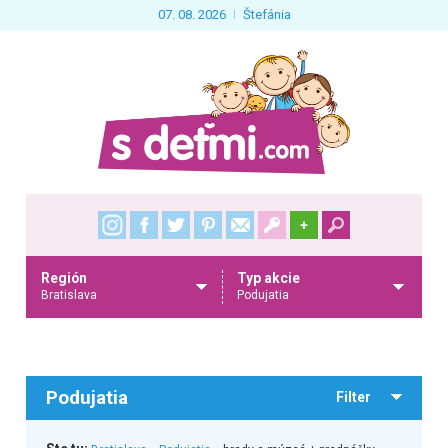
07. 08. 2026
Štefánia
+
Región
Typ akcie
Bratislava
Podujatia
Podujatia
Filter