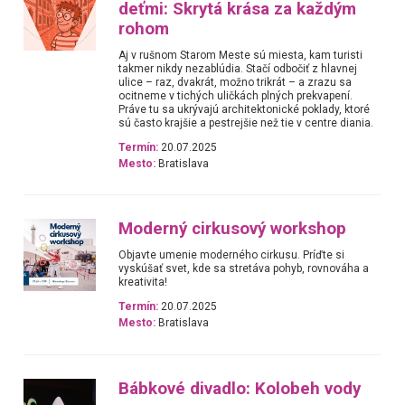
deťmi: Skrytá krása za každým
rohom
Aj v rušnom Starom Meste sú miesta, kam turisti
takmer nikdy nezablúdia. Stačí odbočiť z hlavnej
ulice – raz, dvakrát, možno trikrát – a zrazu sa
ocitneme v tichých uličkách plných prekvapení.
Práve tu sa ukrývajú architektonické poklady, ktoré
sú často krajšie a pestrejšie než tie v centre diania.
Termín:
20.07.2025
Mesto:
Bratislava
Moderný cirkusový workshop
Objavte umenie moderného cirkusu. Príďte si
vyskúšať svet, kde sa stretáva pohyb, rovnováha a
kreativita!
Termín:
20.07.2025
Mesto:
Bratislava
Bábkové divadlo: Kolobeh vody