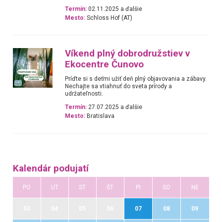
Termín:
02.11.2025 a ďalšie
Mesto:
Schloss Hof (AT)
Víkend plný dobrodružstiev v
Ekocentre Čunovo
Príďte si s deťmi užiť deň plný objavovania a zábavy.
Nechajte sa vtiahnuť do sveta prírody a
udržateľnosti.
Termín:
27.07.2025 a ďalšie
Mesto:
Bratislava
Kalendár podujatí
PO
UT
ST
ŠT
PI
SO
NE
03
04
05
06
07
08
09