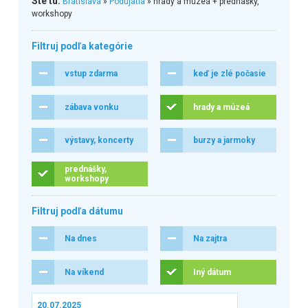
Ste tu:
Bratislava
»
Podujatia
» hrady a múzeá + prednášky,
workshopy
Filtruj podľa kategórie
vstup zdarma
keď je zlé počasie
zábava vonku
hrady a múzeá
výstavy, koncerty
burzy a jarmoky
prednášky,
workshopy
Filtruj podľa dátumu
Na dnes
Na zajtra
Na víkend
Iný dátum