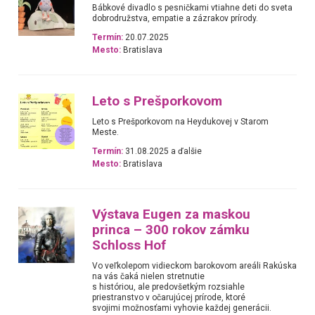
Bábkové divadlo s pesničkami vtiahne deti do sveta
dobrodružstva, empatie a zázrakov prírody.
Termín:
20.07.2025
Mesto:
Bratislava
Leto s Prešporkovom
Leto s Prešporkovom na Heydukovej v Starom
Meste.
Termín:
31.08.2025 a ďalšie
Mesto:
Bratislava
Výstava Eugen za maskou
princa – 300 rokov zámku
Schloss Hof
Vo veľkolepom vidieckom barokovom areáli Rakúska
na vás čaká nielen stretnutie
s históriou, ale predovšetkým rozsiahle
priestranstvo v očarujúcej prírode, ktoré
svojimi možnosťami vyhovie každej generácii.