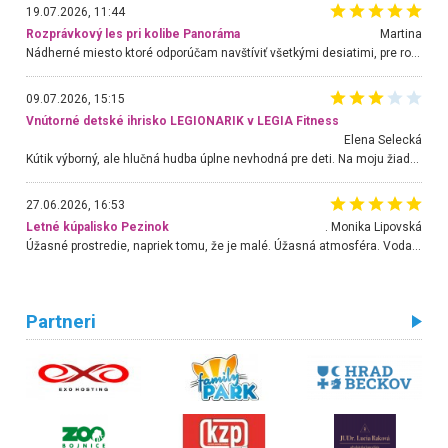
19.07.2026, 11:44
Rozprávkový les pri kolibe Panoráma
Martina
Nádherné miesto ktoré odporúčam navštíviť všetkými desiatimi, pre rodiny s deťmi, dôchodcom... Proste a jednoducho ozaj rozprávkový les.. určite ešte prídeme. Odniesli sme si na pamiatku krásne tričká,
09.07.2026, 15:15
Vnútorné detské ihrisko LEGIONARIK v LEGIA Fitness
Elena Selecká
Kútik výborný, ale hlučná hudba úplne nevhodná pre deti. Na moju žiadosť o aspoň sušenie nereagovali.
27.06.2026, 16:53
Letné kúpalisko Pezinok
. Monika Lipovská
Úžasné prostredie, napriek tomu, že je malé. Úžasná atmosféra. Voda fantastická a nádherná. Ľudí je pomerne veľa, ale su mili a ohľaduplní. Je veľmi zaujímavé sledovať, ako dokážu spolu športovať cudzí ľudia a bez ohľadu na vek. Vládne tu pohoda. Vnuka neviem dostať z vody. Ďakujem za krásny deň . Urcite sa sem vrátim. Jediný problém je s parkovaním, ale aj ten sa mi podarilo vyriešiť. Monika Bratislava
Partneri