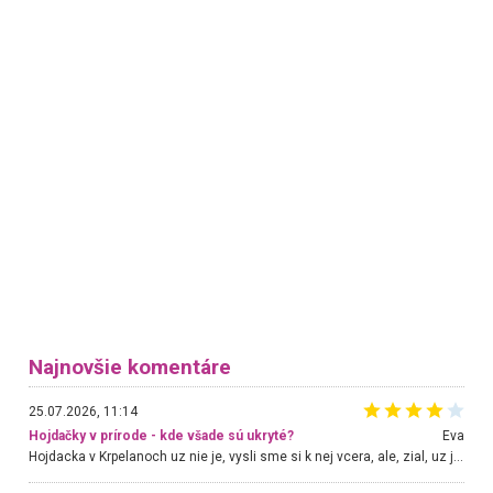
Najnovšie komentáre
25.07.2026, 11:14
Hojdačky v prírode - kde všade sú ukryté?
Eva
Hojdacka v Krpelanoch uz nie je, vysli sme si k nej vcera, ale, zial, uz je znicena. Ak sem planujete cestu len kvoli hojdacke, mozete si ju usetrit. Krasny vyhlad je tu vsak aj bez hojdacky :-)