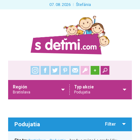
07. 08. 2026
Štefánia
+
Región
Typ akcie
Bratislava
Podujatia
Podujatia
Filter