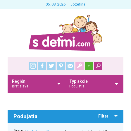
06. 08. 2026
Jozefína
+
Región
Typ akcie
Bratislava
Podujatia
Podujatia
Filter