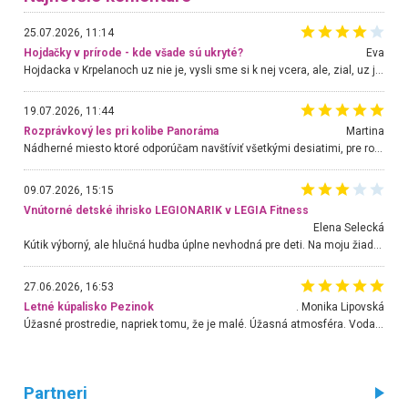
25.07.2026, 11:14
Hojdačky v prírode - kde všade sú ukryté?
Eva
Hojdacka v Krpelanoch uz nie je, vysli sme si k nej vcera, ale, zial, uz je znicena. Ak sem planujete cestu len kvoli hojdacke, mozete si ju usetrit. Krasny vyhlad je tu vsak aj bez hojdacky :-)
19.07.2026, 11:44
Rozprávkový les pri kolibe Panoráma
Martina
Nádherné miesto ktoré odporúčam navštíviť všetkými desiatimi, pre rodiny s deťmi, dôchodcom... Proste a jednoducho ozaj rozprávkový les.. určite ešte prídeme. Odniesli sme si na pamiatku krásne tričká,
09.07.2026, 15:15
Vnútorné detské ihrisko LEGIONARIK v LEGIA Fitness
Elena Selecká
Kútik výborný, ale hlučná hudba úplne nevhodná pre deti. Na moju žiadosť o aspoň sušenie nereagovali.
27.06.2026, 16:53
Letné kúpalisko Pezinok
. Monika Lipovská
Úžasné prostredie, napriek tomu, že je malé. Úžasná atmosféra. Voda fantastická a nádherná. Ľudí je pomerne veľa, ale su mili a ohľaduplní. Je veľmi zaujímavé sledovať, ako dokážu spolu športovať cudzí ľudia a bez ohľadu na vek. Vládne tu pohoda. Vnuka neviem dostať z vody. Ďakujem za krásny deň . Urcite sa sem vrátim. Jediný problém je s parkovaním, ale aj ten sa mi podarilo vyriešiť. Monika Bratislava
Partneri