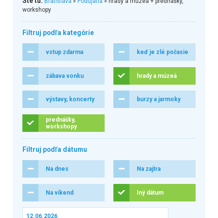
Ste tu:
Bratislava
»
Podujatia
» hrady a múzeá + prednášky,
workshopy
Filtruj podľa kategórie
vstup zdarma
keď je zlé počasie
zábava vonku
hrady a múzeá
výstavy, koncerty
burzy a jarmoky
prednášky,
workshopy
Filtruj podľa dátumu
Na dnes
Na zajtra
Na víkend
Iný dátum