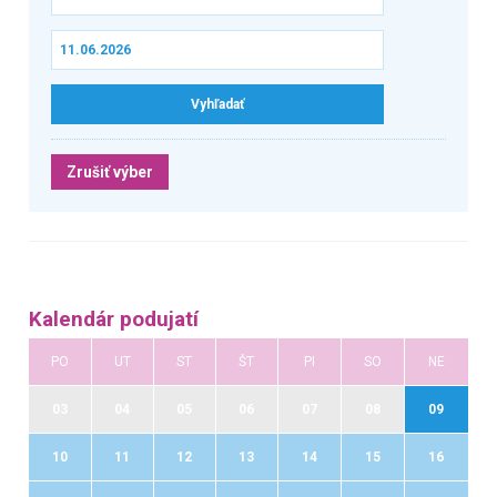
Zrušiť výber
Kalendár podujatí
PO
UT
ST
ŠT
PI
SO
NE
03
04
05
06
07
08
09
10
11
12
13
14
15
16