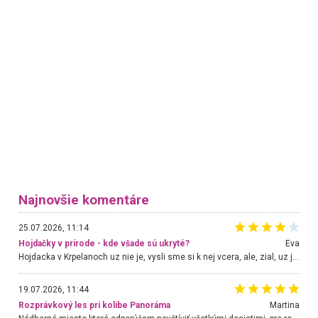
Najnovšie komentáre
25.07.2026, 11:14
Hojdačky v prírode - kde všade sú ukryté?
Eva
Hojdacka v Krpelanoch uz nie je, vysli sme si k nej vcera, ale, zial, uz je znicena. Ak sem planujete cestu len kvoli hojdacke, mozete si ju usetrit. Krasny vyhlad je tu vsak aj bez hojdacky :-)
19.07.2026, 11:44
Rozprávkový les pri kolibe Panoráma
Martina