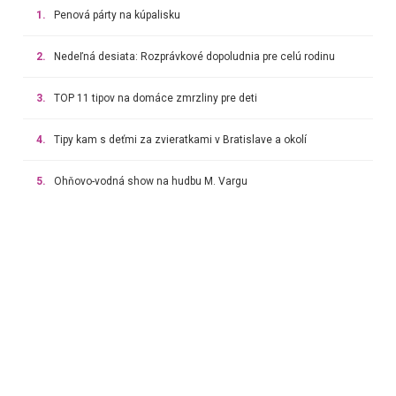
1.
Penová párty na kúpalisku
2.
Nedeľná desiata: Rozprávkové dopoludnia pre celú rodinu
3.
TOP 11 tipov na domáce zmrzliny pre deti
4.
Tipy kam s deťmi za zvieratkami v Bratislave a okolí
5.
Ohňovo-vodná show na hudbu M. Vargu