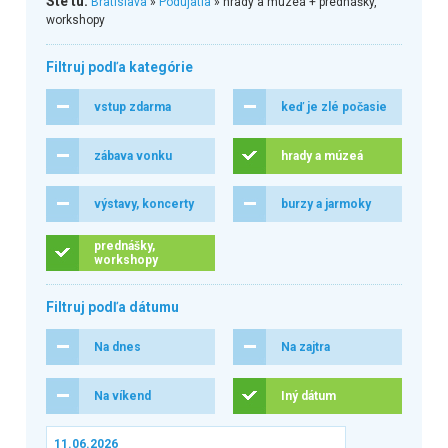
Ste tu:
Bratislava
»
Podujatia
» hrady a múzeá + prednášky,
workshopy
Filtruj podľa kategórie
vstup zdarma
keď je zlé počasie
zábava vonku
hrady a múzeá
výstavy, koncerty
burzy a jarmoky
prednášky,
workshopy
Filtruj podľa dátumu
Na dnes
Na zajtra
Na víkend
Iný dátum