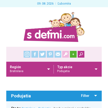
09. 08. 2026
Ľubomíra
+
Región
Typ akcie
Bratislava
Podujatia
Podujatia
Filter