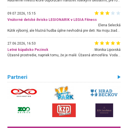
Nádherné miesto ktoré odporúčam navštíviť všetkými desiatimi, pre rodiny s deťmi, dôchodcom... Proste a jednoducho ozaj rozprávkový les.. určite ešte prídeme. Odniesli sme si na pamiatku krásne tričká,
09.07.2026, 15:15
Vnútorné detské ihrisko LEGIONARIK v LEGIA Fitness
Elena Selecká
Kútik výborný, ale hlučná hudba úplne nevhodná pre deti. Na moju žiadosť o aspoň sušenie nereagovali.
27.06.2026, 16:53
Letné kúpalisko Pezinok
. Monika Lipovská
Úžasné prostredie, napriek tomu, že je malé. Úžasná atmosféra. Voda fantastická a nádherná. Ľudí je pomerne veľa, ale su mili a ohľaduplní. Je veľmi zaujímavé sledovať, ako dokážu spolu športovať cudzí ľudia a bez ohľadu na vek. Vládne tu pohoda. Vnuka neviem dostať z vody. Ďakujem za krásny deň . Urcite sa sem vrátim. Jediný problém je s parkovaním, ale aj ten sa mi podarilo vyriešiť. Monika Bratislava
Partneri