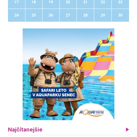
17
18
19
20
21
22
23
24
25
26
27
28
29
30
Najčítanejšie